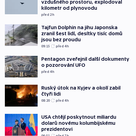
vzdušného prostoru, explodoval
kilometr od plynovodu
před 2
h
Tajfun Dolphin na jihu Japonska
zranil šest lidí, desítky tisíc domů
jsou bez proudu
09:15
před 4
h
Pentagon zveřejnil další dokumenty
o pozorování UFO
před 4
h
Ruský útok na Kyjev a okolí zabil
čtyři lidi
08:20
před 4
h
USA chtějí poskytnout miliardu
dolarů novému kolumbijskému
prezidentovi
06:51
před 7
h