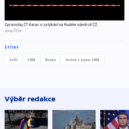
Zpravodaj ČT Karas o zatýkání na Rudém náměstí
Zdroj:
ČT24
ŠTÍTKY
Svět
1968
Rusko
Invaze v srpnu 1968
Výběr redakce