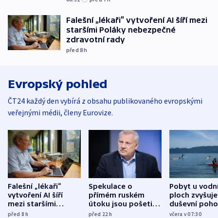
Falešní „lékaři“ vytvoření AI šíří mezi
staršími Poláky nebezpečné
zdravotní rady
před 8
h
Evropský pohled
ČT24 každý den vybírá z obsahu publikovaného evropskými
veřejnými médii, členy Eurovize.
Falešní „lékaři“
Spekulace o
Pobyt u vodn
vytvoření AI šíří
přímém ruském
ploch zvyšuje
mezi staršími
útoku jsou pošetilé,
duševní poho
Poláky nebezpečné
míní estonský
ukázala
před 8
h
před 22
h
včera v 07:30