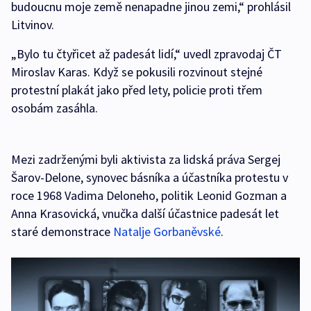
budoucnu moje země nenapadne jinou zemi,“ prohlásil
Litvinov.
„Bylo tu čtyřicet až padesát lidí,“ uvedl zpravodaj ČT
Miroslav Karas. Když se pokusili rozvinout stejné
protestní plakát jako před lety, policie proti třem
osobám zasáhla.
Mezi zadrženými byli aktivista za lidská práva Sergej
Šarov-Delone, synovec básníka a účastníka protestu v
roce 1968 Vadima Deloneho, politik Leonid Gozman a
Anna Krasovická, vnučka další účastnice padesát let
staré demonstrace
Natalje Gorbaněvské
.