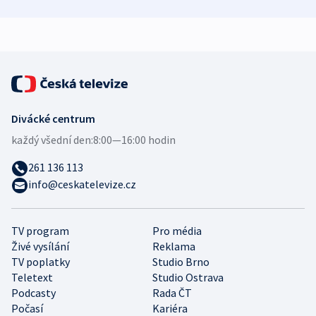
zdravotní rady
bezpečnostní
mezinárodní 
expert
Divácké centrum
každý všední den:
8:00—16:00 hodin
261 136 113
info@ceskatelevize.cz
TV program
Pro média
Živé vysílání
Reklama
TV poplatky
Studio Brno
Teletext
Studio Ostrava
Podcasty
Rada ČT
Počasí
Kariéra