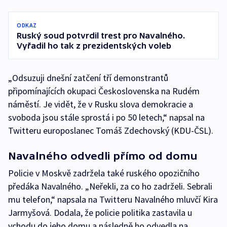
ODKAZ
Ruský soud potvrdil trest pro Navalného.
Vyřadil ho tak z prezidentských voleb
„Odsuzuji dnešní zatčení tří demonstrantů
připomínajících okupaci Československa na Rudém
náměstí. Je vidět, že v Rusku slova demokracie a
svoboda jsou stále sprostá i po 50 letech,“ napsal na
Twitteru europoslanec Tomáš Zdechovský (KDU-ČSL).
Navalného odvedli přímo od domu
Policie v Moskvě zadržela také ruského opozičního
předáka Navalného. „Neřekli, za co ho zadrželi. Sebrali
mu telefon,“ napsala na Twitteru Navalného mluvčí Kira
Jarmyšová. Dodala, že policie politika zastavila u
vchodu do jeho domu a následně ho odvedla na