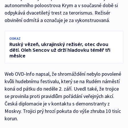
autonomního poloostrova Krym a v současné době si
odpykává dvacetiletý trest za terorismus. Režisér
obvinění odmítá a označuje je za vykonstruovaná.
ODKAZ
Ruský vězeň, ukrajinský režisér, otec dvou
dětí. Oleh Sencov už drží hladovku téměř tři
měsíce
Web OVD-Info napsal, že shromáždění nebylo povolené
kvůli hudebnímu festivalu, který se na Rudém náměstí
koná od pátku do neděle 2. září. Uvedl také, že trojice
se provinila proti pravidlům pořádání veřejných akcí.
Česká diplomacie je v kontaktu s demonstranty z
Moskvy. Trojici prý hrozí pokuta do výše zhruba 10 tisíc
korun.