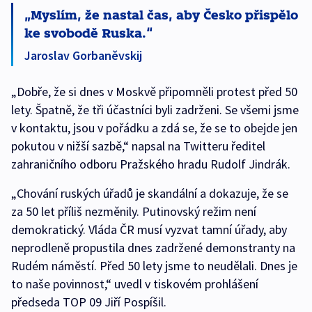
Myslím, že nastal čas, aby Česko přispělo
ke svobodě Ruska.
Jaroslav Gorbaněvskij
„Dobře, že si dnes v Moskvě připomněli protest před 50
lety. Špatně, že tři účastníci byli zadrženi. Se všemi jsme
v kontaktu, jsou v pořádku a zdá se, že se to obejde jen
pokutou v nižší sazbě,“ napsal na Twitteru ředitel
zahraničního odboru Pražského hradu Rudolf Jindrák.
„Chování ruských úřadů je skandální a dokazuje, že se
za 50 let příliš nezměnily. Putinovský režim není
demokratický. Vláda ČR musí vyzvat tamní úřady, aby
neprodleně propustila dnes zadržené demonstranty na
Rudém náměstí. Před 50 lety jsme to neudělali. Dnes je
to naše povinnost,“ uvedl v tiskovém prohlášení
předseda TOP 09 Jiří Pospíšil.