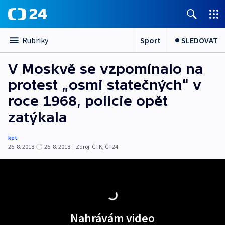
Sport
SLEDOVAT
Rubriky
V Moskvě se vzpomínalo na
protest „osmi statečných“ v
roce 1968, policie opět
zatýkala
ket
25. 8. 2018
25. 8. 2018
|
Zdroj:
ČTK
,
ČT24
Nahrávám video