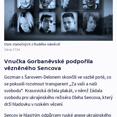
Osm statečných z Rudého náměstí
Zdroj:
ČT24
Vnučka Gorbaněvské podpořila
vězněného Sencova
Gozman s Šarovem-Delonem skončili ve vazbě poté, co
se pokusili rozvinout transparent „Za vaši a naši
svobodu“. Krasovická držela plakát, v němž žádala
svobodu pro ukrajinského režiséra Oleha Sencova, který
drží hladovku v ruském vězení.
Sencov je hlasitým odpůrcem ruské anexe ukrajinského