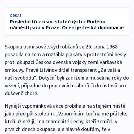
ODKAZ
Poslední tři z osmi statečných z Rudého
náměstí jsou v Praze. Ocení je česká diplomacie
Skupina osmi sovětských občanů se 25. srpna 1968
posadila na zem a roztáhla plakáty s protestními hesly
proti okupaci Československa vojsky zemí Varšavské
smlouvy. Právě Litvinov držel transparent „Za vaši a
naši svobodu“. Dotyční byli zadrženi a museli na roky do
vězení, případně do pracovních táborů či do ústavů pro
duševně choré.
Nynější vzpomínková akce probíhala na stejném místě
jako před půl stoletím. „Vzpomínám teď na mé přátele,
kteří už nežijí, i na znamenité Čechy, kteří zemřeli v
prvních dnech okupace, ale hlavně doufám, že v