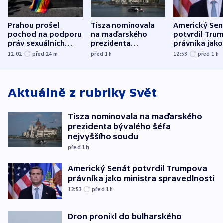
Prahou prošel
Tisza nominovala
Americký Sen
pochod na podporu
na maďarského
potvrdil Tru
práv sexuálních
prezidenta
právníka jako
menšin
bývalého šéfa
ministra
12:02
před 24
m
před 1
h
12:53
před 1
h
nejvyššího soudu
spravedlnost
Aktuálně z rubriky
Svět
Tisza nominovala na maďarského
prezidenta bývalého šéfa
nejvyššího soudu
před 1
h
Americký Senát potvrdil Trumpova
právníka jako ministra spravedlnosti
12:53
před 1
h
Dron pronikl do bulharského