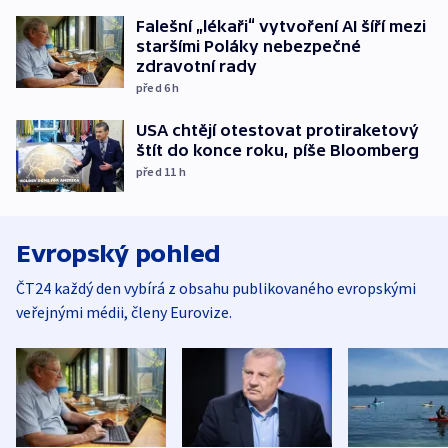
Falešní „lékaři“ vytvoření AI šíří mezi
staršími Poláky nebezpečné
zdravotní rady
před 6
h
USA chtějí otestovat protiraketový
štít do konce roku, píše Bloomberg
před 11
h
Evropský pohled
ČT24 každý den vybírá z obsahu publikovaného evropskými
veřejnými médii, členy Eurovize.