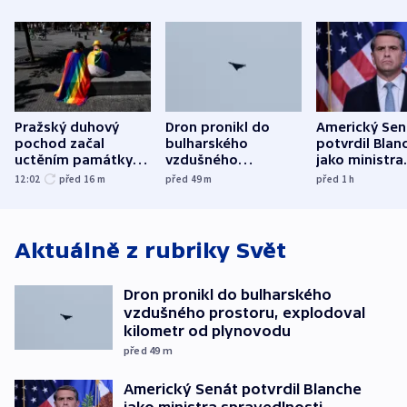
Pražský duhový
Dron pronikl do
Americký Sen
pochod začal
bulharského
potvrdil Blan
uctěním památky
vzdušného
jako ministra
obětí berlínského
prostoru,
spravedlnost
12:02
před 16
m
před 49
m
před 1
h
útoku
explodoval kilometr
od plynovodu
Aktuálně z rubriky
Svět
Dron pronikl do bulharského
vzdušného prostoru, explodoval
kilometr od plynovodu
před 49
m
Americký Senát potvrdil Blanche
jako ministra spravedlnosti