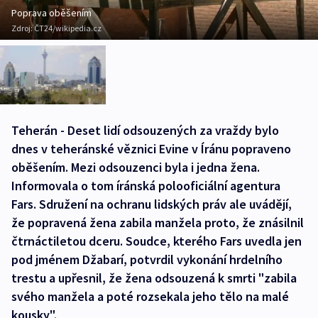
Poprava oběšením
Zdroj:
ČT24/wikipedia.cz
Teherán - Deset lidí odsouzených za vraždy bylo
dnes v teheránské věznici Evine v Íránu popraveno
oběšením. Mezi odsouzenci byla i jedna žena.
Informovala o tom íránská polooficiální agentura
Fars. Sdružení na ochranu lidských práv ale uvádějí,
že popravená žena zabila manžela proto, že znásilnil
čtrnáctiletou dceru. Soudce, kterého Fars uvedla jen
pod jménem Džabarí, potvrdil vykonání hrdelního
trestu a upřesnil, že žena odsouzená k smrti "zabila
svého manžela a poté rozsekala jeho tělo na malé
kousky".