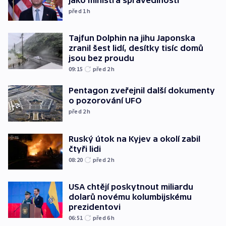
před 1
h
Tajfun Dolphin na jihu Japonska
zranil šest lidí, desítky tisíc domů
jsou bez proudu
09:15
před 2
h
Pentagon zveřejnil další dokumenty
o pozorování UFO
před 2
h
Ruský útok na Kyjev a okolí zabil
čtyři lidi
08:20
před 2
h
USA chtějí poskytnout miliardu
dolarů novému kolumbijskému
prezidentovi
06:51
před 6
h