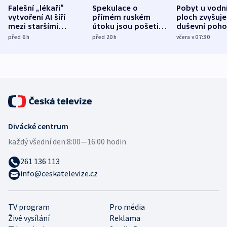
Falešní „lékaři“
Spekulace o
Pobyt u vodn
vytvoření AI šíří
přímém ruském
ploch zvyšuje
mezi staršími
útoku jsou pošetilé,
duševní poho
Poláky nebezpečné
míní estonský
ukázala
před 6
h
před 20
h
včera v 07:30
zdravotní rady
bezpečnostní
mezinárodní 
expert
Divácké centrum
každý všední den:
8:00—16:00 hodin
261 136 113
info@ceskatelevize.cz
TV program
Pro média
Živé vysílání
Reklama