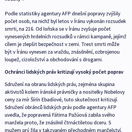
Podle statistiky agentury AFP dnešní popravy zvýšily
počet osob, na nichž byl letos v Íránu vykonán rozsudek
smrti, na 216. Od loňska se v Íránu zvyšuje počet
vynesených hrdelních rozsudků v rámci kampaně, jejímž
cílem je zlepšit bezpečnost v zemi. Trest smrti může
být v Íránu vynesen za vraždu, znásilnění, ozbrojenou
loupež, cizoložství a obchodování s drogami.
Ochránci lidských práv kritizují vysoký počet poprav
Sdružení na obranu lidských práv, zejména skupina
aktivistů kolem íránské právničky a nositelky Nobelovy
ceny za mír Šírín Ebadíové, tuto skutečnost kritizují.
Sdružení obránců lidských práv podle agentury AFP
uvedla, že popravená Fátima Pažúová zabila svého
manžela proto, že znásilnil čtrnáctiletou dceru. S
mužem prý žila v takzvaném přechodném manželství.