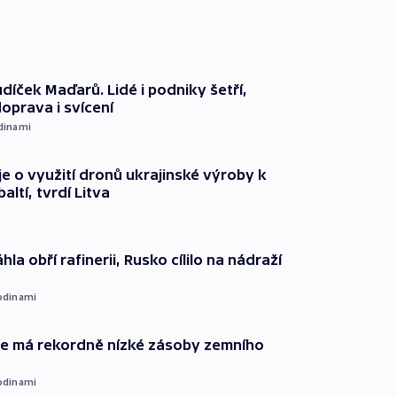
díček Maďarů. Lidé i podniky šetří,
oprava i svícení
dinami
e o využití dronů ukrajinské výroby k
ltí, tvrdí Litva
hla obří rafinerii, Rusko cílilo na nádraží
odinami
ie má rekordně nízké zásoby zemního
odinami