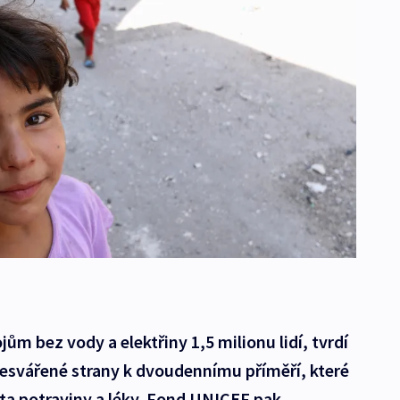
jům bez vody a elektřiny 1,5 milionu lidí, tvrdí
esvářené strany k dvoudennímu příměří, které
a potraviny a léky. Fond UNICEF pak