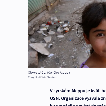
Obyvatelé zničeného Aleppa
Zdroj:
Rodi Said/Reuters
V syrském Aleppu je kvůli bo
OSN. Organizace vyzvala zn
by umožnilo dovézt do měst