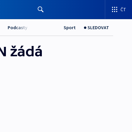
ČT
Podcasty
Sport
SLEDOVAT
SN žádá