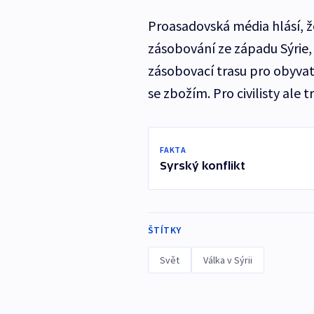
Proasadovská média hlásí, že 
zásobování ze západu Sýrie,
zásobovací trasu pro obyvat
se zbožím. Pro civilisty ale 
FAKTA
Syrský konflikt
ŠTÍTKY
Svět
Válka v Sýrii