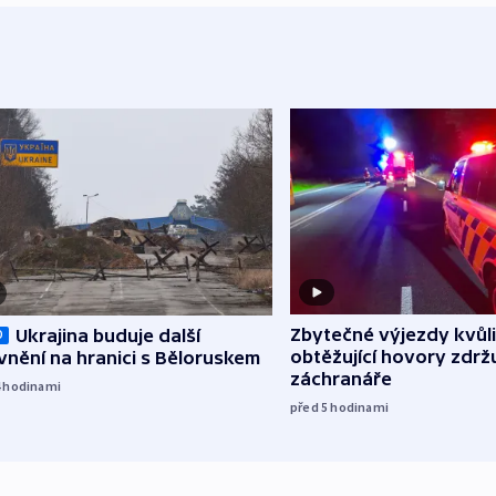
Zbytečné výjezdy kvůli
Ukrajina buduje další
O
obtěžující hovory zdržu
nění na hranici s Běloruskem
záchranáře
4
hodinami
před 5
hodinami