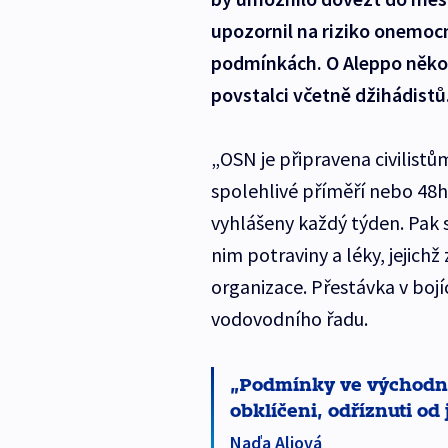
upozornil na riziko onemoc
podmínkách. O Aleppo něko
povstalci včetně džihádistů
„OSN je připravena civilist
spolehlivé příměří nebo 48h
vyhlášeny každý týden. Pak s
nim potraviny a léky, jejichž
organizace. Přestávka v bojí
vodovodního řadu.
Podmínky ve východní č
obklíčeni, odříznuti od
Naďa Aliová