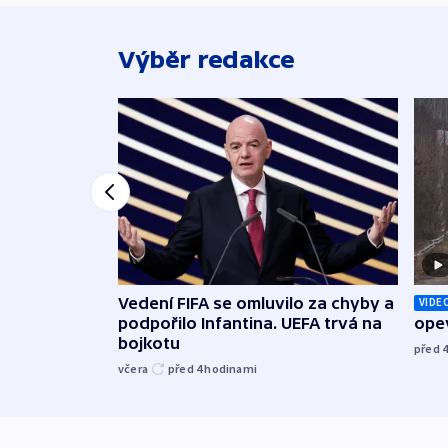
Výběr redakce
Vedení FIFA se omluvilo za chyby a
VIDE
podpořilo Infantina. UEFA trvá na
opev
bojkotu
před 
včera
před 4
hodinami