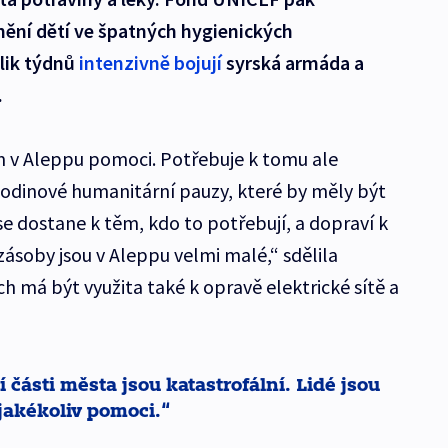
nění dětí ve špatných hygienických
lik týdnů
intenzivně bojují
syrská armáda a
.
ům v Aleppu pomoci. Potřebuje k tomu ale
odinové humanitární pauzy, které by měly být
e dostane k těm, kdo to potřebují, a dopraví k
 zásoby jsou v Aleppu velmi malé,“ sdělila
ch má být využita také k opravě elektrické sítě a
ásti města jsou katastrofální. Lidé jsou
 jakékoliv pomoci.