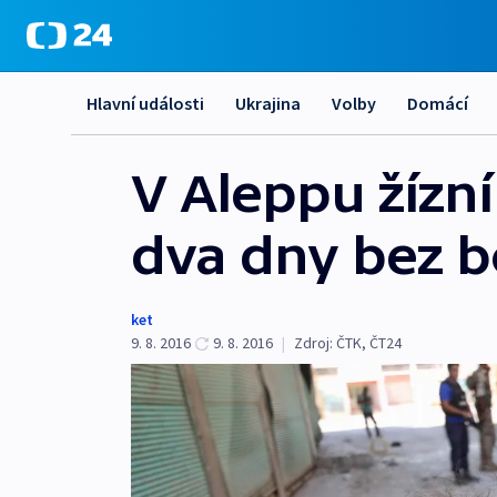
Hlavní události
Ukrajina
Volby
Domácí
V Aleppu žízní
dva dny bez b
ket
9. 8. 2016
9. 8. 2016
|
Zdroj:
ČTK
,
ČT24