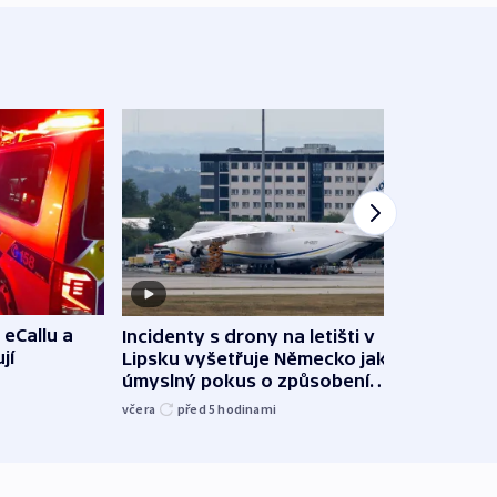
 eCallu a
Incidenty s drony na letišti v
Klima
jí
Lipsku vyšetřuje Německo jako
podn
úmyslný pokus o způsobení
i sví
exploze
včera
před 5
hodinami
včera