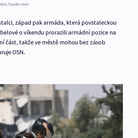
ii, Člověk v tísni
talci, západ pak armáda, která povstaleckou
elové o víkendu prorazili armádní pozice na
adní část, takže ve městě mohou bez zásob
varuje OSN.