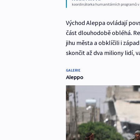
koordinátorka humanitárních programů v Sýr
Východ Aleppa ovládají povs
část dlouhodobě obléhá. Reb
jihu města a obklíčili i záp
skončit až dva miliony lidí, 
GALERIE
Aleppo