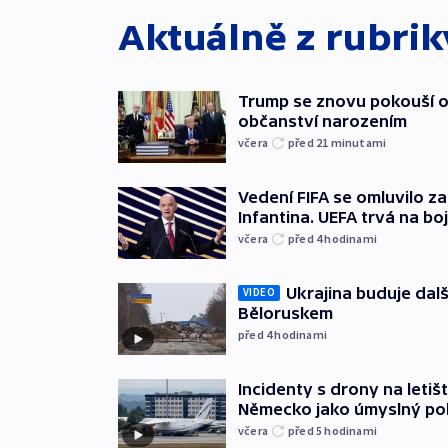
Aktuálně z rubri
Trump se znovu pokouší 
občanství narozením
včera
před 21
minutami
Vedení FIFA se omluvilo z
Infantina. UEFA trvá na bo
včera
před 4
hodinami
Ukrajina buduje dalš
VIDEO
Běloruskem
před 4
hodinami
Incidenty s drony na letišt
Německo jako úmyslný po
včera
před 5
hodinami