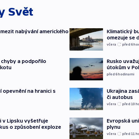
ky
Svět
omezit nabývání amerického
Klimatický bu
omezuje se d
včera
před 6
ho
a chyby a podpořilo
Rusko uvažuj
jkotu
útokům v Poba
před 6
hodinami
í opevnění na hranici s
Ukrajina zasá
či autobus
včera
před 10
h
i v Lipsku vyšetřuje
Evropská un
kus o způsobení exploze
plynu
včera
před 11
h