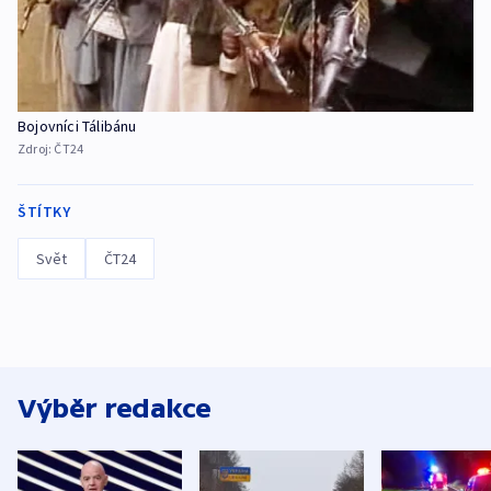
Bojovníci Tálibánu
Zdroj:
ČT24
ŠTÍTKY
Svět
ČT24
Výběr redakce