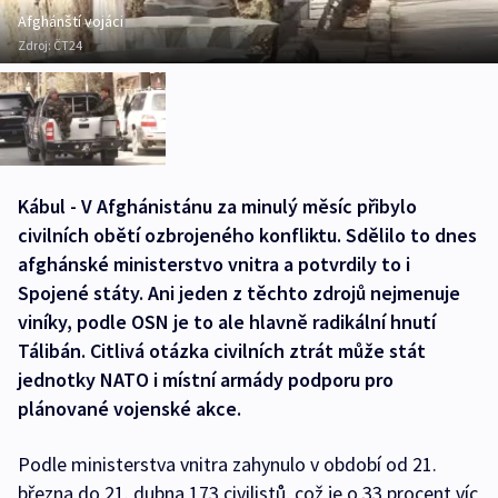
Afghánští vojáci
Zdroj:
ČT24
Kábul - V Afghánistánu za minulý měsíc přibylo
civilních obětí ozbrojeného konfliktu. Sdělilo to dnes
afghánské ministerstvo vnitra a potvrdily to i
Spojené státy. Ani jeden z těchto zdrojů nejmenuje
viníky, podle OSN je to ale hlavně radikální hnutí
Tálibán. Citlivá otázka civilních ztrát může stát
jednotky NATO i místní armády podporu pro
plánované vojenské akce.
Podle ministerstva vnitra zahynulo v období od 21.
března do 21. dubna 173 civilistů, což je o 33 procent víc