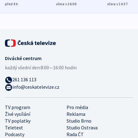
různých zemí
dohodu o
Bojovali na s
před 8
h
včera v 16:00
včera v 14:37
demografii
Ruska
Divácké centrum
každý všední den:
8:00—16:00 hodin
261 136 113
info@ceskatelevize.cz
TV program
Pro média
Živé vysílání
Reklama
TV poplatky
Studio Brno
Teletext
Studio Ostrava
Podcasty
Rada ČT