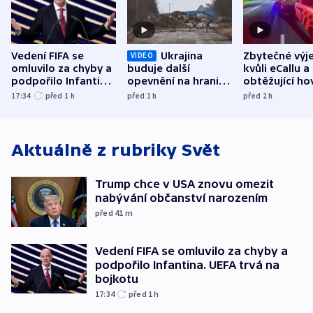
Vedení FIFA se
Ukrajina
Zbytečné výj
VIDEO
omluvilo za chyby a
buduje další
kvůli eCallu a
podpořilo Infantina.
opevnění na hranici
obtěžující ho
UEFA trvá na
s Běloruskem
zdržují záchr
17:34
před 1
h
před 1
h
před 2
h
bojkotu
Aktuálně z rubriky
Svět
Trump chce v USA znovu omezit
nabývání občanství narozením
před 41
m
Vedení FIFA se omluvilo za chyby a
podpořilo Infantina. UEFA trvá na
bojkotu
17:34
před 1
h