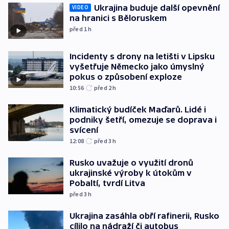
Ukrajina buduje další opevnění
VIDEO
na hranici s Běloruskem
před 1
h
Incidenty s drony na letišti v Lipsku
vyšetřuje Německo jako úmyslný
pokus o způsobení exploze
10:56
před 2
h
Klimatický budíček Maďarů. Lidé i
podniky šetří, omezuje se doprava i
svícení
12:08
před 3
h
Rusko uvažuje o využití dronů
ukrajinské výroby k útokům v
Pobaltí, tvrdí Litva
před 3
h
Ukrajina zasáhla obří rafinerii, Rusko
cílilo na nádraží či autobus