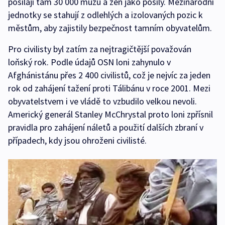
posílají tam 30 000 mužů a žen jako posily. Mezinárodní
jednotky se stahují z odlehlých a izolovaných pozic k
městům, aby zajistily bezpečnost tamním obyvatelům.
Pro civilisty byl zatím za nejtragičtější považován
loňský rok. Podle údajů OSN loni zahynulo v
Afghánistánu přes 2 400 civilistů, což je nejvíc za jeden
rok od zahájení tažení proti Tálibánu v roce 2001. Mezi
obyvatelstvem i ve vládě to vzbudilo velkou nevoli.
Americký generál Stanley McChrystal proto loni zpřísnil
pravidla pro zahájení náletů a použití dalších zbraní v
případech, kdy jsou ohroženi civilisté.