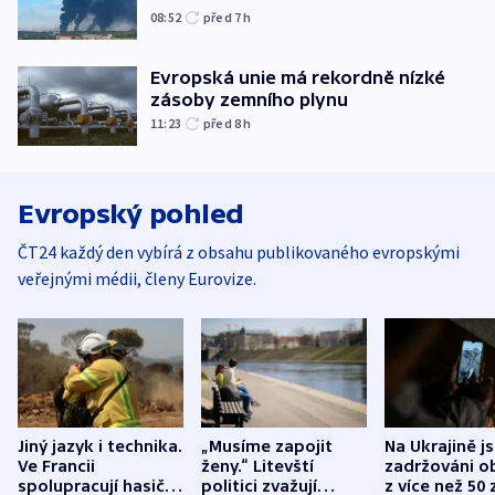
08:52
před 7
h
Evropská unie má rekordně nízké
zásoby zemního plynu
11:23
před 8
h
Evropský pohled
ČT24 každý den vybírá z obsahu publikovaného evropskými
veřejnými médii, členy Eurovize.
Jiný jazyk i technika.
„Musíme zapojit
Na Ukrajině j
Ve Francii
ženy.“ Litevští
zadržováni o
spolupracují hasiči z
politici zvažují
z více než 50 