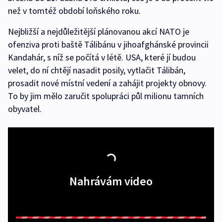
než v tomtéž období loňského roku.
Nejbližší a nejdůležitější plánovanou akcí NATO je
ofenziva proti baště Tálibánu v jihoafghánské provincii
Kandahár, s níž se počítá v létě. USA, které jí budou
velet, do ní chtějí nasadit posily, vytlačit Tálibán,
prosadit nové místní vedení a zahájit projekty obnovy.
To by jim mělo zaručit spolupráci půl milionu tamních
obyvatel.
Nahrávám video