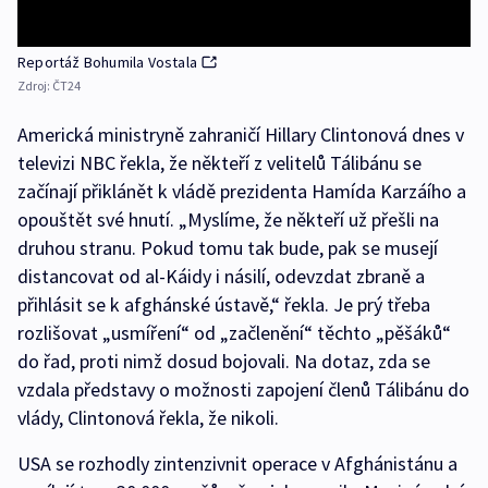
Reportáž Bohumila Vostala
Zdroj:
ČT24
Americká ministryně zahraničí Hillary Clintonová dnes v
televizi NBC řekla, že někteří z velitelů Tálibánu se
začínají přiklánět k vládě prezidenta Hamída Karzáího a
opouštět své hnutí. „Myslíme, že někteří už přešli na
druhou stranu. Pokud tomu tak bude, pak se musejí
distancovat od al-Káidy i násilí, odevzdat zbraně a
přihlásit se k afghánské ústavě,“ řekla. Je prý třeba
rozlišovat „usmíření“ od „začlenění“ těchto „pěšáků“
do řad, proti nimž dosud bojovali. Na dotaz, zda se
vzdala představy o možnosti zapojení členů Tálibánu do
vlády, Clintonová řekla, že nikoli.
USA se rozhodly zintenzivnit operace v Afghánistánu a