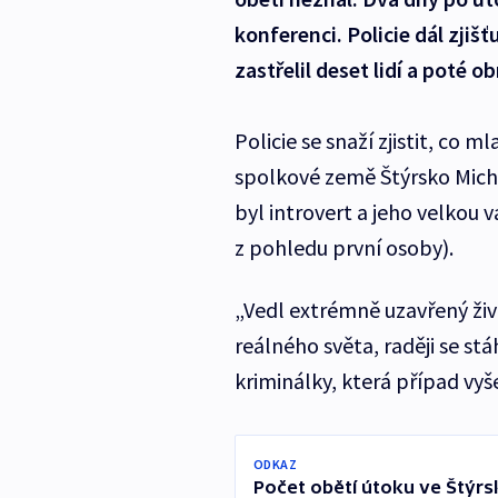
konferenci. Policie dál zjiš
zastřelil deset lidí a poté ob
Policie se snaží zjistit, co m
spolkové země Štýrsko Mich
byl introvert a jeho velkou v
z pohledu první osoby).
„Vedl extrémně uzavřený živo
reálného světa, raději se stá
kriminálky, která případ vyše
ODKAZ
Počet obětí útoku ve Štýrs