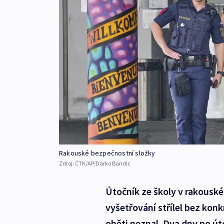
Rakouské bezpečnostní složky
Zdroj:
ČTK/AP/Darko Bandic
Útočník ze školy v rakousk
vyšetřování střílel bez konk
oběti neznal. Dva dny po út