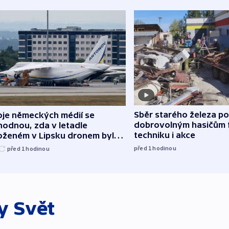
Sběr starého železa p
oje německých médií se
dobrovolným hasičům 
hodnou, zda v letadle
techniku i akce
oženém v Lipsku dronem byla
ice
před 1
hodinou
před 1
hodinou
ky
Svět