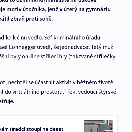
ťuje motiv útočníka, jenž v úterý na gymnáziu
rátil zbraň proti sobě.
ladíka k činu vedlo. Šéf kriminálního úřadu
ael Lohnegger uvedl, že jednadvacetiletý muž
ášní byly on-line střílecí hry (takzvané střílečky
t, nechtěl se účastnit aktivit v běžném životě
hl do virtuálního prostoru,“ řekl vedoucí štýrské
třuje.
kém Hradci stoupl na deset