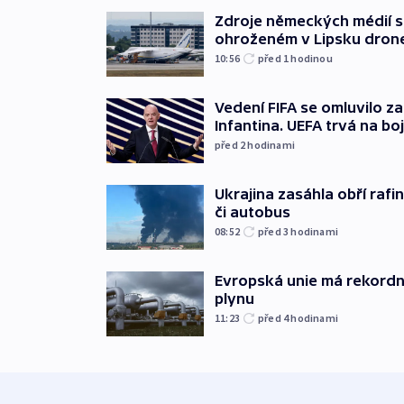
Zdroje německých médií s
ohroženém v Lipsku dron
10:56
před 1
hodinou
Vedení FIFA se omluvilo z
Infantina. UEFA trvá na bo
před 2
hodinami
Ukrajina zasáhla obří rafin
či autobus
08:52
před 3
hodinami
Evropská unie má rekordn
plynu
11:23
před 4
hodinami