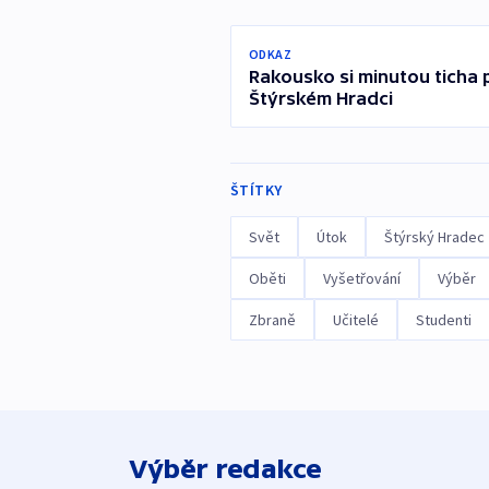
ODKAZ
Rakousko si minutou ticha 
Štýrském Hradci
ŠTÍTKY
Svět
Útok
Štýrský Hradec
Oběti
Vyšetřování
Výběr
Zbraně
Učitelé
Studenti
Výběr redakce