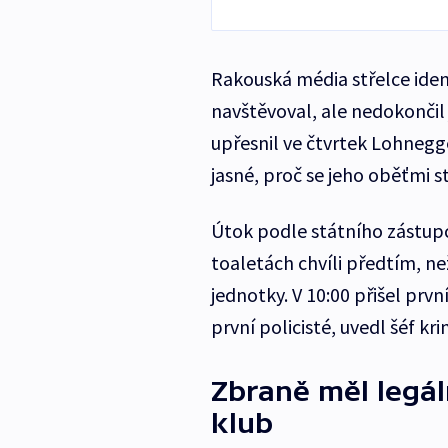
Rakouská média střelce ident
navštěvoval, ale nedokončil 
upřesnil ve čtvrtek Lohnegg
jasné, proč se jeho oběťmi st
Útok podle státního zástupc
toaletách chvíli předtím, než
jednotky. V 10:00 přišel prvn
první policisté, uvedl šéf kri
Zbraně měl legál
klub