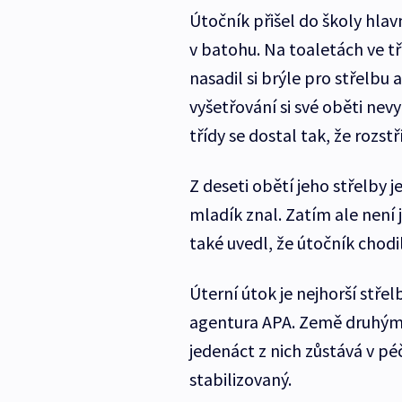
Útočník přišel do školy hla
v batohu. Na toaletách ve tř
nasadil si brýle pro střelbu 
vyšetřování si své oběti nevy
třídy se dostal tak, že rozst
Z deseti obětí jeho střelby j
mladík znal. Zatím ale není j
také uvedl, že útočník chodi
Úterní útok je nejhorší stře
agentura APA. Země druhým 
jedenáct z nich zůstává v péči
stabilizovaný.