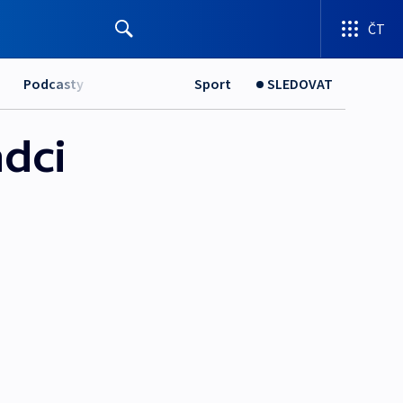
ČT
Podcasty
Sport
SLEDOVAT
adci