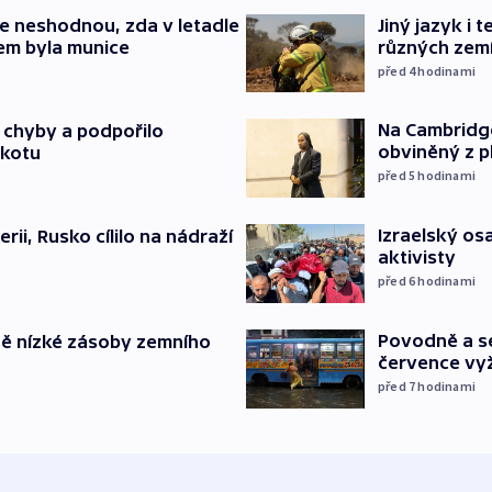
e neshodnou, zda v letadle
Jiný jazyk i 
em byla munice
různých zem
před 4
hodinami
Na Cambridge
a chyby a podpořilo
obviněný z p
jkotu
před 5
hodinami
Izraelský osa
erii, Rusko cílilo na nádraží
aktivisty
před 6
hodinami
Povodně a se
ě nízké zásoby zemního
července vyž
před 7
hodinami