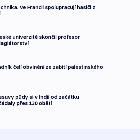
technika. Ve Francii spolupracují hasiči z
í
ské univerzitě skončil profesor
lagiátorství
dník čelí obvinění ze zabití palestinského
suvy půdy si v Indii od začátku
ádaly přes 130 obětí