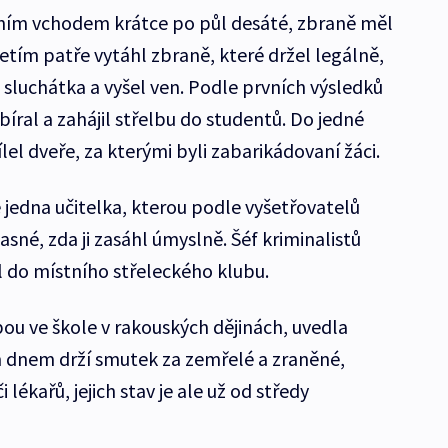
vním vchodem krátce po půl desáté, zbraně měl
etím patře vytáhl zbraně, které držel legálně,
a sluchátka a vyšel ven. Podle prvních výsledků
bíral a zahájil střelbu do studentů. Do jedné
řílel dveře, za kterými byli zabarikádovaní žáci.
e jedna učitelka, kterou podle vyšetřovatelů
asné, zda ji zasáhl úmyslně. Šéf kriminalistů
l do místního střeleckého klubu.
lbou ve škole v rakouských dějinách, uvedla
dnem drží smutek za zemřelé a zraněné,
 lékařů, jejich stav je ale už od středy