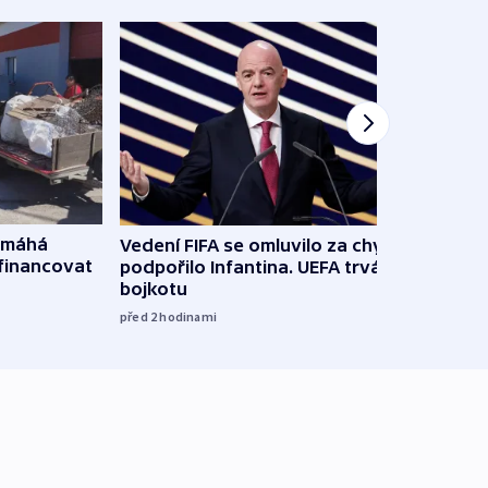
omáhá
Vedení FIFA se omluvilo za chyby a
Od M
financovat
podpořilo Infantina. UEFA trvá na
horká
bojkotu
klima
před 2
hodinami
před 3