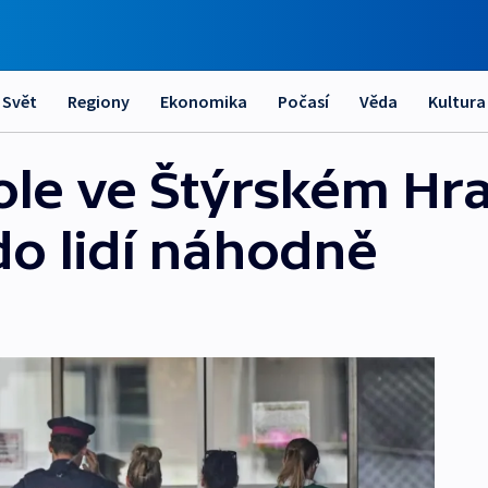
Svět
Regiony
Ekonomika
Počasí
Věda
Kultura
ole ve Štýrském Hr
 do lidí náhodně