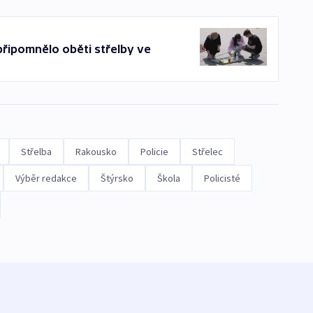
připomnělo oběti střelby ve
Střelba
Rakousko
Policie
Střelec
Výběr redakce
Štýrsko
Škola
Policisté