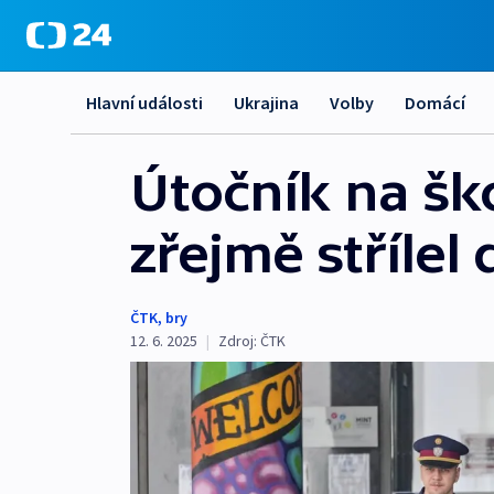
Hlavní události
Ukrajina
Volby
Domácí
Útočník na šk
zřejmě střílel
ČTK
,
bry
12. 6. 2025
|
Zdroj:
ČTK