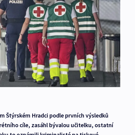
ém Štýrském Hradci podle prvních výsledků
rétního cíle, zasáhl bývalou učitelku, ostatní
oku to oznámili kriminalisté na tiskové