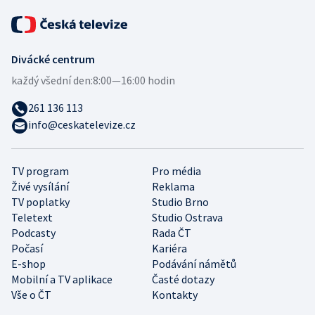
Divácké centrum
každý všední den:
8:00—16:00 hodin
261 136 113
info@ceskatelevize.cz
TV program
Pro média
Živé vysílání
Reklama
TV poplatky
Studio Brno
Teletext
Studio Ostrava
Podcasty
Rada ČT
Počasí
Kariéra
E-shop
Podávání námětů
Mobilní a TV aplikace
Časté dotazy
Vše o ČT
Kontakty