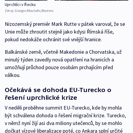
Uprchlíci v Řecku
Zdroj:
Giorgos Moutafis/Reuters
Nizozemský premiér Mark Rutte v pátek varoval, že se
Unie může zhroutit stejně jako kdysi Římská říše,
pokud nedokáže ochránit své vnější hranice.
Balkánské země, včetně Makedonie a Chorvatska, už
minulý týden zavedly nová opatření na hranicích a
umožňují průchod pouze osobám prchajícím před
válkou.
Očekává se dohoda EU-Turecko o
řešení uprchlické krize
V neděli proběhne summit EU-Turecko, kde by mohla
být schválena dohoda o řešení migrační krize. Turecko,
v němž nyní žijí asi dva miliony utečenců, by se mohlo
dočkat vízové liberalizace poté, co Ankara splní určité