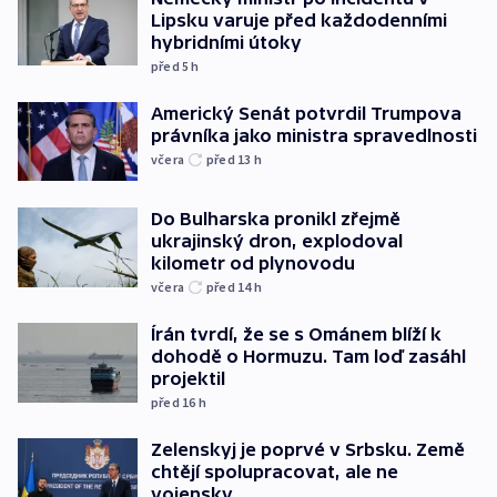
Lipsku varuje před každodenními
hybridními útoky
před 5
h
Americký Senát potvrdil Trumpova
právníka jako ministra spravedlnosti
včera
před 13
h
Do Bulharska pronikl zřejmě
ukrajinský dron, explodoval
kilometr od plynovodu
včera
před 14
h
Írán tvrdí, že se s Ománem blíží k
dohodě o Hormuzu. Tam loď zasáhl
projektil
před 16
h
Zelenskyj je poprvé v Srbsku. Země
chtějí spolupracovat, ale ne
vojensky