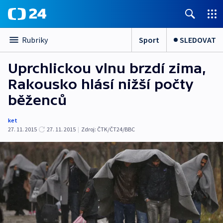
Sport
SLEDOVAT
Rubriky
Uprchlickou vlnu brzdí zima,
Rakousko hlásí nižší počty
běženců
ket
27. 11. 2015
27. 11. 2015
|
Zdroj:
ČTK/ČT24/BBC