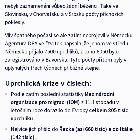
nebyli zaznamenáni vůbec žádní běženci. Také ve
Slovinsku, v Chorvatsku a v Srbsku počty příchozích
poklesly.
Vliv špatného počasí se ale zatím neprojevil v Německu.
Agentura DPA ve čtvrtek napsala, že jenom ve středu
Německo přijalo 7500 uprchlíků, z toho 6050 bylo
zaregistrováno v Bavorsku. Tyto počty přitom byly v
uplynulých třech týdnech přibližně stejné.
Uprchlická krize v číslech:
Podle zatím poslední statistiky
Mezinárodní
organizace pro migraci (IOM)
z 11. listopadu v
letošním roce dorazilo do Evropy
celkem
805 tisíc
uprchlíků
.
Nejvíce jich přišlo do
Řecka (asi 660 tisíc) a do Itálie
(142 tisíc)
.