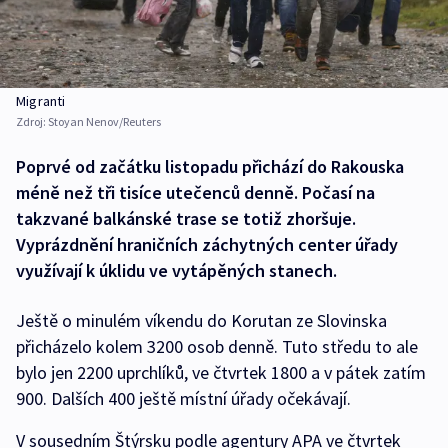
Migranti
Zdroj:
Stoyan Nenov/Reuters
Poprvé od začátku listopadu přichází do Rakouska
méně než tři tisíce utečenců denně. Počasí na
takzvané balkánské trase se totiž zhoršuje.
Vyprázdnění hraničních záchytných center úřady
využívají k úklidu ve vytápěných stanech.
Ještě o minulém víkendu do Korutan ze Slovinska
přicházelo kolem 3200 osob denně. Tuto středu to ale
bylo jen 2200 uprchlíků, ve čtvrtek 1800 a v pátek zatím
900. Dalších 400 ještě místní úřady očekávají.
V sousedním Štýrsku podle agentury APA ve čtvrtek