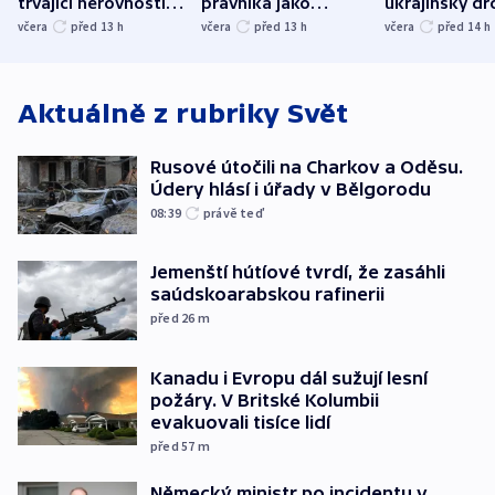
trvající nerovnosti i
právníka jako
ukrajinský dr
společenskou
ministra
explodoval k
včera
před 13
h
včera
před 13
h
včera
před 14
h
atmosféru
spravedlnosti
od plynovod
Aktuálně z rubriky
Svět
Rusové útočili na Charkov a Oděsu.
Údery hlásí i úřady v Bělgorodu
08:39
právě teď
Jemenští hútíové tvrdí, že zasáhli
saúdskoarabskou rafinerii
před 26
m
Kanadu i Evropu dál sužují lesní
požáry. V Britské Kolumbii
evakuovali tisíce lidí
před 57
m
Německý ministr po incidentu v