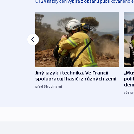
ČT24 každý den vybírá z obsahu publikovaného e
Jiný jazyk i technika. Ve Francii
„Mus
spolupracují hasiči z různých zemí
poli
dem
před 6
hodinami
včera 