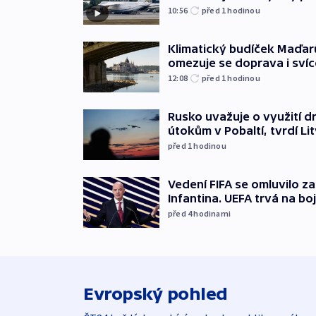
10:56
před 1
hodinou
Klimatický budíček Maďarů.
omezuje se doprava i svíc
12:08
před 1
hodinou
Rusko uvažuje o využití d
útokům v Pobaltí, tvrdí Li
před 1
hodinou
Vedení FIFA se omluvilo z
Infantina. UEFA trvá na bo
před 4
hodinami
Evropský pohled