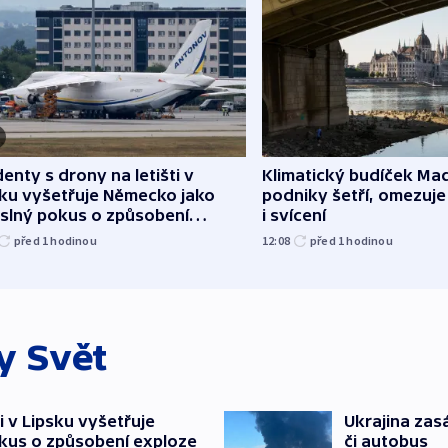
denty s drony na letišti v
Klimatický budíček Maď
sku vyšetřuje Německo jako
podniky šetří, omezuj
slný pokus o způsobení
i svícení
loze
před 1
hodinou
12:08
před 1
hodinou
ky
Svět
i v Lipsku vyšetřuje
Ukrajina zasá
kus o způsobení exploze
či autobus