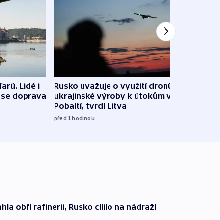
arů. Lidé i
Rusko uvažuje o využití dronů
VIDEO
e se doprava
ukrajinské výroby k útokům v
při 
Pobaltí, tvrdí Litva
před 1
před 1
hodinou
hla obří rafinerii, Rusko cílilo na nádraží