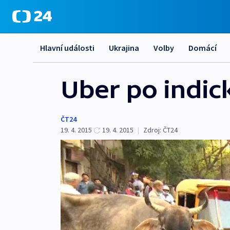
Hlavní události
Ukrajina
Volby
Domácí
Uber po indick
ČT24
19. 4. 2015
19. 4. 2015
|
Zdroj:
ČT24