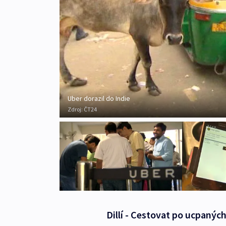
Uber dorazil do Indie
Zdroj:
ČT24
Dillí - Cestovat po ucpaných 