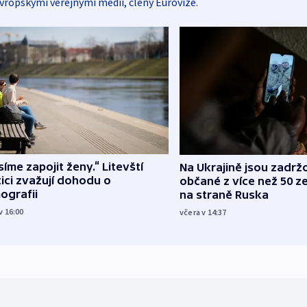
vropskými veřejnými médii, členy Eurovize.
íme zapojit ženy.“ Litevští
Na Ukrajině jsou zadrž
tici zvažují dohodu o
občané z více než 50 ze
ografii
na straně Ruska
v 16:00
včera v 14:37