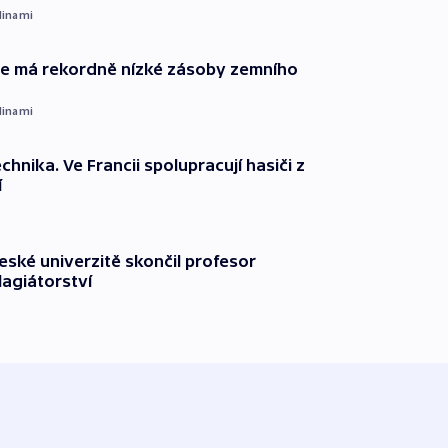
dinami
ie má rekordně nízké zásoby zemního
dinami
technika. Ve Francii spolupracují hasiči z
í
ské univerzitě skončil profesor
lagiátorství