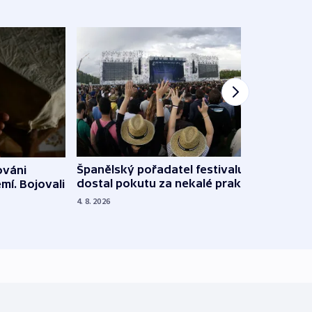
Španělský pořadatel festivalu
ováni
Lesn
dostal pokutu za nekalé praktiky
mí. Bojovali
dopa
zdrav
4. 8. 2026
4. 8. 20