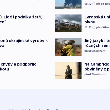
08:52
před 5
ho
 Lidé i podniky šetří,
Evropská un
ení
plynu
11:23
před 6
ho
ronů ukrajinské výroby k
Jiný jazyk i 
tva
různých zem
před 6
hodinami
Na Cambridge
a chyby a podpořilo
obviněný z p
jkotu
před 7
hodinami