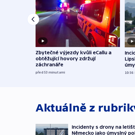
Zbytečné výjezdy kvůli eCallu a
Inci
obtěžující hovory zdržují
Lip
záchranáře
úmy
exp
před 53
minutami
10:56
Aktuálně z rubri
Incidenty s drony na letišt
Německo jako úmyslný po