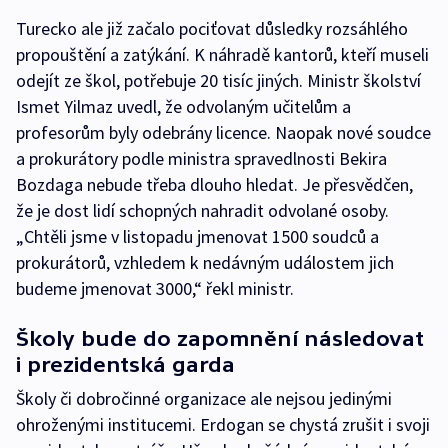
Turecko ale již začalo pociťovat důsledky rozsáhlého
propouštění a zatýkání. K náhradě kantorů, kteří museli
odejít ze škol, potřebuje 20 tisíc jiných. Ministr školství
Ismet Yilmaz uvedl, že odvolaným učitelům a
profesorům byly odebrány licence. Naopak nové soudce
a prokurátory podle ministra spravedlnosti Bekira
Bozdaga nebude třeba dlouho hledat. Je přesvědčen,
že je dost lidí schopných nahradit odvolané osoby.
„Chtěli jsme v listopadu jmenovat 1500 soudců a
prokurátorů, vzhledem k nedávným událostem jich
budeme jmenovat 3000,“ řekl ministr.
Školy bude do zapomnění následovat
i prezidentská garda
Školy či dobročinné organizace ale nejsou jedinými
ohroženými institucemi. Erdogan se chystá zrušit i svoji