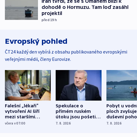
Írán tvrdí, že se s Ománem blíží k
dohodě o Hormuzu. Tam loď zasáhl
projektil
před 19
h
Evropský pohled
ČT24 každý den vybírá z obsahu publikovaného evropskými
veřejnými médii, členy Eurovize.
Falešní „lékaři“
Spekulace o
Pobyt u vodn
vytvoření AI šíří
přímém ruském
ploch zvyšuje
mezi staršími
útoku jsou pošetilé,
duševní poho
Poláky nebezpečné
míní estonský
ukázala
včera v 07:00
7. 8. 2026
7. 8. 2026
zdravotní rady
bezpečnostní
mezinárodní 
expert