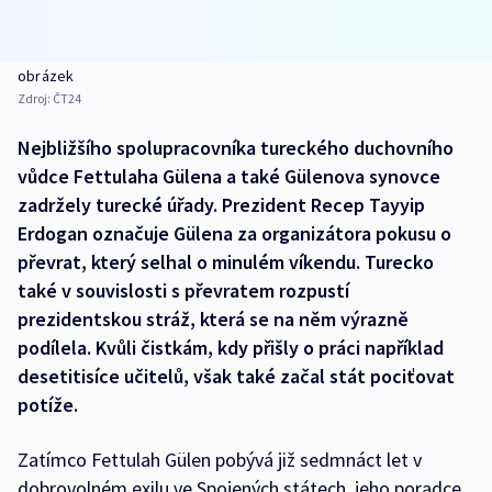
obrázek
Zdroj:
ČT24
Nejbližšího spolupracovníka tureckého duchovního
vůdce Fettulaha Gülena a také Gülenova synovce
zadržely turecké úřady. Prezident Recep Tayyip
Erdogan označuje Gülena za organizátora pokusu o
převrat, který selhal o minulém víkendu. Turecko
také v souvislosti s převratem rozpustí
prezidentskou stráž, která se na něm výrazně
podílela. Kvůli čistkám, kdy přišly o práci například
desetitisíce učitelů, však také začal stát pociťovat
potíže.
Zatímco Fettulah Gülen pobývá již sedmnáct let v
dobrovolném exilu ve Spojených státech, jeho poradce