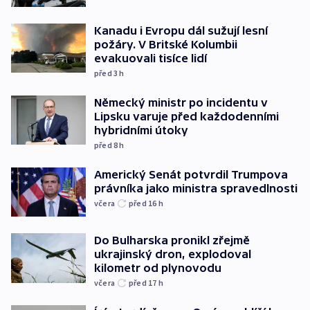
Kanadu i Evropu dál sužují lesní
požáry. V Britské Kolumbii
evakuovali tisíce lidí
před 3
h
Německý ministr po incidentu v
Lipsku varuje před každodenními
hybridními útoky
před 8
h
Americký Senát potvrdil Trumpova
právníka jako ministra spravedlnosti
včera
před 16
h
Do Bulharska pronikl zřejmě
ukrajinský dron, explodoval
kilometr od plynovodu
včera
před 17
h