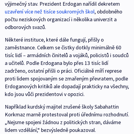
výjimečný stav. Prezident Erdogan nařídil dekretem
uzavření více než tisíce soukromých škol
, obdobného
počtu neziskových organizací i několika univerzit a
odborových svazů.
Některé instituce, které dále fungují, přišly o
zaměstnance. Celkem se čistky dotkly minimálně 60
tisíc lidí – armádních činitelů a vojáků, policistů i soudců
a učitelů. Podle Erdogana bylo přes 13 tisíc lidí
zadrženo, ostatní přišli o práci. Oficiálně míří represe
proti lidem spojovaným se zmařeným převratem, podle
Erdoganových kritiků ale dopadají prakticky na všechny,
kdo jsou vůči prezidentovi v opozici.
Například kurdský majitel zrušené školy Sabahattin
Korkmaz marně protestoval proti úřednímu rozhodnutí.
„Nejsme spojeni žádnou z politických stran, dáváme
lidem vzdělání,“ bezvýsledně poukazoval.