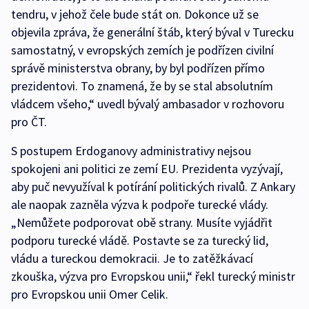
tendru, v jehož čele bude stát on. Dokonce už se
objevila zpráva, že generální štáb, který býval v Turecku
samostatný, v evropských zemích je podřízen civilní
správě ministerstva obrany, by byl podřízen přímo
prezidentovi. To znamená, že by se stal absolutním
vládcem všeho,“ uvedl bývalý ambasador v rozhovoru
pro ČT.
S postupem Erdoganovy administrativy nejsou
spokojeni ani politici ze zemí EU. Prezidenta vyzývají,
aby puč nevyužíval k potírání politických rivalů. Z Ankary
ale naopak zazněla výzva k podpoře turecké vlády.
„Nemůžete podporovat obě strany. Musíte vyjádřit
podporu turecké vládě. Postavte se za turecký lid,
vládu a tureckou demokracii. Je to zatěžkávací
zkouška, výzva pro Evropskou unii,“ řekl turecký ministr
pro Evropskou unii Omer Celik.