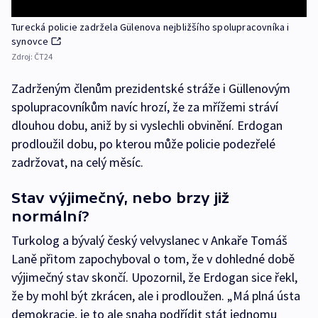
Turecká policie zadržela Gülenova nejbližšího spolupracovníka i
synovce
Zdroj:
ČT24
Zadrženým členům prezidentské stráže i Güllenovým
spolupracovníkům navíc hrozí, že za mřížemi stráví
dlouhou dobu, aniž by si vyslechli obvinění. Erdogan
prodloužil dobu, po kterou může policie podezřelé
zadržovat, na celý měsíc.
Stav výjimečný, nebo brzy již
normální?
Turkolog a bývalý český velvyslanec v Ankaře Tomáš
Laně přitom zapochyboval o tom, že v dohledné době
výjimečný stav skončí. Upozornil, že Erdogan sice řekl,
že by mohl být zkrácen, ale i prodloužen. „Má plná ústa
demokracie, je to ale snaha podřídit stát jednomu