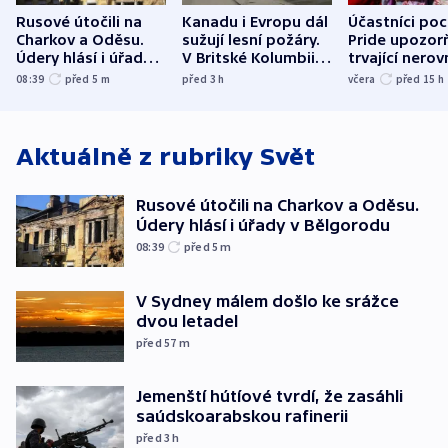
Rusové útočili na
Kanadu i Evropu dál
Účastníci po
Charkov a Oděsu.
sužují lesní požáry.
Pride upozorň
Údery hlásí i úřady v
V Britské Kolumbii
trvající nerov
Bělgorodu
evakuovali tisíce lidí
společensko
08:39
před 5
m
před 3
h
včera
před 15
h
atmosféru
Aktuálně z rubriky
Svět
Rusové útočili na Charkov a Oděsu.
Údery hlásí i úřady v Bělgorodu
08:39
před 5
m
V Sydney málem došlo ke srážce
dvou letadel
před 57
m
Jemenští hútíové tvrdí, že zasáhli
saúdskoarabskou rafinerii
před 3
h