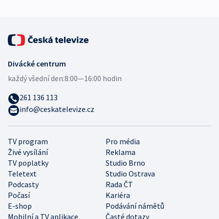
Divácké centrum
každý všední den:
8:00—16:00 hodin
261 136 113
info@ceskatelevize.cz
TV program
Pro média
Živé vysílání
Reklama
TV poplatky
Studio Brno
Teletext
Studio Ostrava
Podcasty
Rada ČT
Počasí
Kariéra
E-shop
Podávání námětů
Mobilní a TV aplikace
Časté dotazy