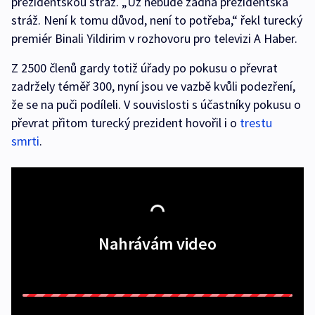
prezidentskou stráž. „Už nebude žádná prezidentská
stráž. Není k tomu důvod, není to potřeba,“ řekl turecký
premiér Binali Yildirim v rozhovoru pro televizi A Haber.
Z 2500 členů gardy totiž úřady po pokusu o převrat
zadržely téměř 300, nyní jsou ve vazbě kvůli podezření,
že se na puči podíleli. V souvislosti s účastníky pokusu o
převrat přitom turecký prezident hovořil i o
trestu
smrti
.
Nahrávám video