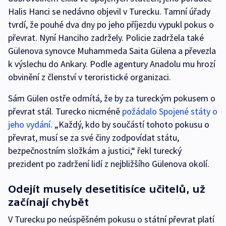
Halis Hanci se nedávno objevil v Turecku. Tamní úřady
tvrdí, že pouhé dva dny po jeho příjezdu vypukl pokus o
převrat. Nyní Hanciho zadržely. Policie zadržela také
Gülenova synovce Muhammeda Saita Gülena a převezla
k výslechu do Ankary. Podle agentury Anadolu mu hrozí
obvinění z členství v teroristické organizaci.
Sám Gülen ostře odmítá, že by za tureckým pokusem o
převrat stál. Turecko nicméně
požádalo Spojené státy o
jeho vydání
. „Každý, kdo by součástí tohoto pokusu o
převrat, musí se za své činy zodpovídat státu,
bezpečnostním složkám a justici,“ řekl turecký
prezident po zadržení lidí z nejbližšího Gülenova okolí.
Odejít musely desetitisíce učitelů, už
začínají chybět
V Turecku po neúspěšném pokusu o státní převrat platí