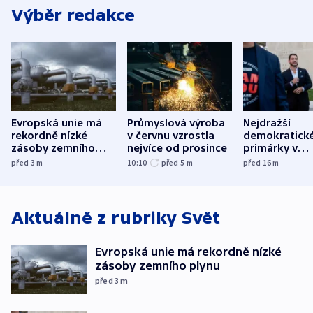
Výběr redakce
Evropská unie má
Průmyslová výroba
Nejdražší
rekordně nízké
v červnu vzrostla
demokratick
zásoby zemního
nejvíce od prosince
primárky v
plynu
Michiganu st
před 3
m
10:10
před 5
m
před 16
m
rozdělily. Kvůl
podpoře Izra
Aktuálně z rubriky
Svět
Evropská unie má rekordně nízké
zásoby zemního plynu
před 3
m