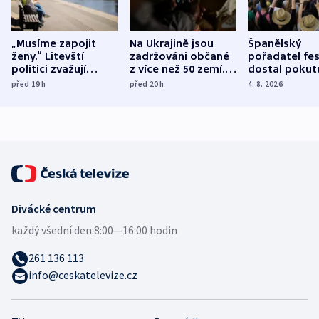
„Musíme zapojit
Na Ukrajině jsou
Španělský
ženy.“ Litevští
zadržováni občané
pořadatel fes
politici zvažují
z více než 50 zemí.
dostal pokut
dohodu o
Bojovali na straně
nekalé prakti
před 19
h
před 20
h
4. 8. 2026
demografii
Ruska
Divácké centrum
každý všední den:
8:00—16:00 hodin
261 136 113
info@ceskatelevize.cz