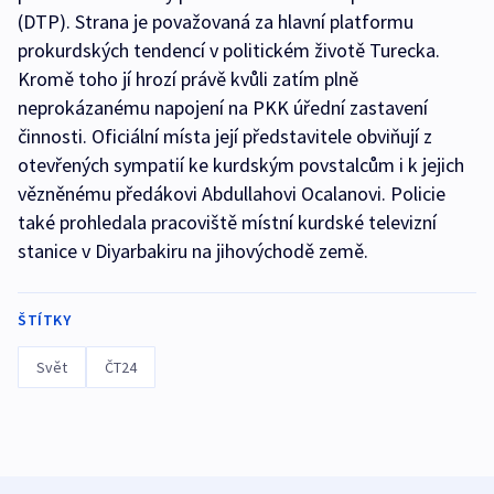
(DTP). Strana je považovaná za hlavní platformu
prokurdských tendencí v politickém životě Turecka.
Kromě toho jí hrozí právě kvůli zatím plně
neprokázanému napojení na PKK úřední zastavení
činnosti. Oficiální místa její představitele obviňují z
otevřených sympatií ke kurdským povstalcům i k jejich
vězněnému předákovi Abdullahovi Ocalanovi. Policie
také prohledala pracoviště místní kurdské televizní
stanice v Diyarbakiru na jihovýchodě země.
ŠTÍTKY
Svět
ČT24