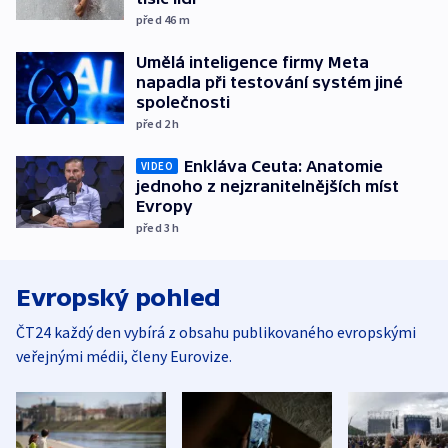
před 46
m
Umělá inteligence firmy Meta
napadla při testování systém jiné
společnosti
před 2
h
Enkláva Ceuta: Anatomie
VIDEO
jednoho z nejzranitelnějších míst
Evropy
před 3
h
Evropský pohled
ČT24 každý den vybírá z obsahu publikovaného evropskými
veřejnými médii, členy Eurovize.