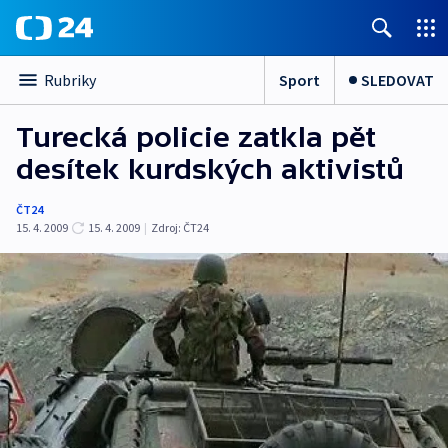
Sport
SLEDOVAT
Rubriky
Turecká policie zatkla pět
desítek kurdských aktivistů
ČT24
15. 4. 2009
15. 4. 2009
|
Zdroj:
ČT24