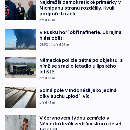
Nejdražší demokratické primárky v
Michiganu stranu rozdělily. Kvůli
podpoře Izraele
před 16
m
V Rusku hoří obří rafinerie. Ukrajina
hlásí oběti
08:52
před 29
m
Německá policie pátrá po objektu, s
nímž se srazilo letadlo u lipského
letiště
před 30
m
Solná pole v Indonésii jako jediná
díky suchu „plodí“ víc
před 45
m
V červnovém týdnu zemřelo v
Německu kvůli vedrům skoro deset
tisíc lidí