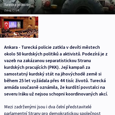
Turecké jednotky
Zdroj:
ČT24
Ankara - Turecká policie zatkla v devíti městech
okolo 50 kurdských politiků a aktivistů. Podezírá je z
vazeb na zakázanou separatistickou Stranu
kurdských pracujících (PKK). Její kampaň za
samostatný kurdský stát na jihovýchodě země si
během 25 let vyžádala přes 44 tisíc životů. Turecká
armáda současně oznámila, že kurdští povstalci na
severu Iráku už nejsou schopni koordinovaných akcí.
Mezi zadrženými jsou i dva čelní představitelé
parlamentní Strany pro demokratickou společnost