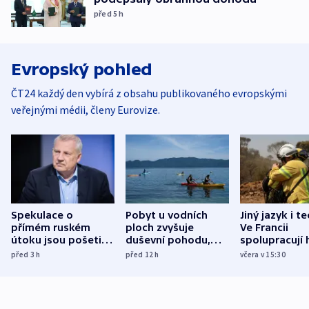
před 5
h
Evropský pohled
ČT24 každý den vybírá z obsahu publikovaného evropskými
veřejnými médii, členy Eurovize.
Spekulace o
Pobyt u vodních
Jiný jazyk i t
přímém ruském
ploch zvyšuje
Ve Francii
útoku jsou pošetilé,
duševní pohodu,
spolupracují h
míní estonský
ukázala
různých zemí
před 3
h
před 12
h
včera v 15:30
bezpečnostní
mezinárodní studie
expert