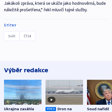
Jakákoli zpráva, která se ukáže jako hodnověrná, bude
náležitě prošetřena,“ řekl mluvčí tajné služby.
ŠTÍTKY
Svět
ČT24
Výběr redakce
Ukrajina zasáhla
Dron na
Soud nařídil
VIDEO