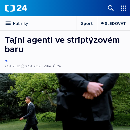
Sport
SLEDOVAT
Rubriky
Tajní agenti ve striptýzovém
baru
rai
27. 4. 2012
27. 4. 2012
|
Zdroj:
ČT24