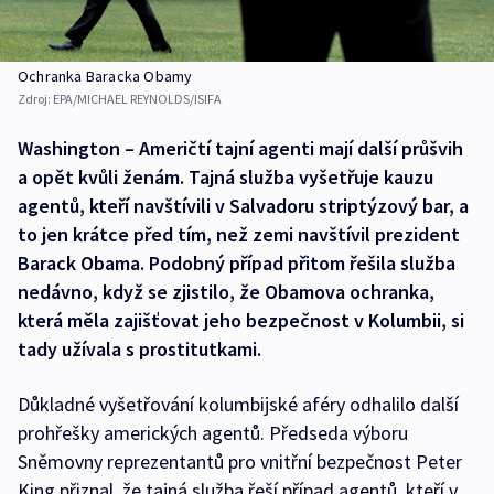
Ochranka Baracka Obamy
Zdroj:
EPA/MICHAEL REYNOLDS/ISIFA
Washington – Američtí tajní agenti mají další průšvih
a opět kvůli ženám. Tajná služba vyšetřuje kauzu
agentů, kteří navštívili v Salvadoru striptýzový bar, a
to jen krátce před tím, než zemi navštívil prezident
Barack Obama. Podobný případ přitom řešila služba
nedávno, když se zjistilo, že Obamova ochranka,
která měla zajišťovat jeho bezpečnost v Kolumbii, si
tady užívala s prostitutkami.
Důkladné vyšetřování kolumbijské aféry odhalilo další
prohřešky amerických agentů. Předseda výboru
Sněmovny reprezentantů pro vnitřní bezpečnost Peter
King přiznal, že tajná služba řeší případ agentů, kteří v