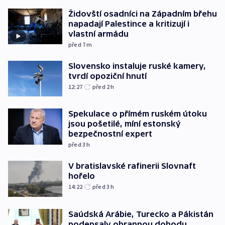
Židovští osadníci na Západním břehu
napadají Palestince a kritizují i
vlastní armádu
před 7
m
Slovensko instaluje ruské kamery,
tvrdí opoziční hnutí
12:27
před 2
h
Spekulace o přímém ruském útoku
jsou pošetilé, míní estonský
bezpečnostní expert
před 3
h
V bratislavské rafinerii Slovnaft
hořelo
14:22
před 3
h
Saúdská Arábie, Turecko a Pákistán
podepsaly obrannou dohodu