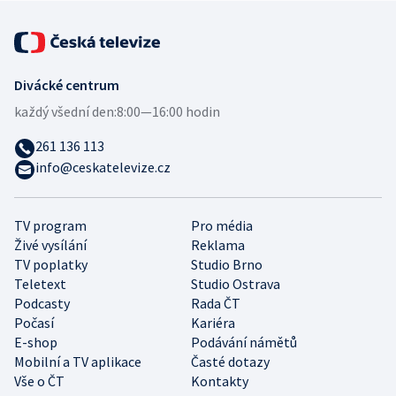
Divácké centrum
každý všední den:
8:00—16:00 hodin
261 136 113
info@ceskatelevize.cz
TV program
Pro média
Živé vysílání
Reklama
TV poplatky
Studio Brno
Teletext
Studio Ostrava
Podcasty
Rada ČT
Počasí
Kariéra
E-shop
Podávání námětů
Mobilní a TV aplikace
Časté dotazy
Vše o ČT
Kontakty