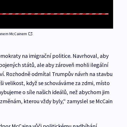
Johnem McCainem
emokraty na imigrační politice. Navrhoval, aby
ojených států, ale aby zároveň mohli ilegální
ství. Rozhodně odmítal Trumpův návrh na stavbu
ši velikost, když se schováváme za zdmi, místo
hybujeme o síle našich ideálů, než abychom jim
e změnám, kterou vždy byly,“ zamyslel se McCain
por McCaina vůči politickému nadbíhání