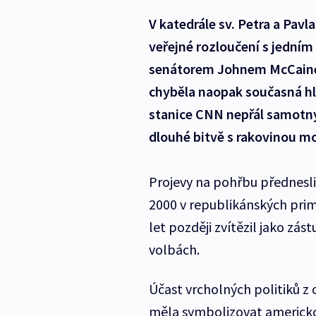
V katedrále sv. Petra a Pav
veřejné rozloučení s jedním
senátorem Johnem McCainem.
chyběla naopak současná hl
stanice CNN nepřál samotný
dlouhé bitvě s rakovinou m
Projevy na pohřbu přednesli
2000 v republikánských pri
let později zvítězil jako z
volbách.
Účast vrcholných politiků z
měla symbolizovat americko