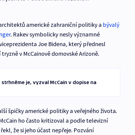
 architektů americké zahraniční politiky a
bývalý
inger
. Rakev symbolicky nesly významné
iceprezidenta Joe Bidena, který přednesl
ní tryzně v McCainově domovské Arizoně.
strhněme je, vyzval McCain v dopise na
lší špičky americké politiky a veřejného života.
cCain ho často kritizoval a podle televizní
ekl, že si jeho účast nepřeje. Pozvání