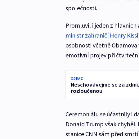
společnosti.
Promluvil i jeden z hlavních
ministr zahraničí Henry Kiss
osobnosti včetně Obamova v
emotivní projev při čtvrteč
ODKAZ
Neschovávejme se za zdmi, 
rozloučenou
Ceremoniálu se účastnily i da
Donald Trump však chyběl. M
stanice CNN sám před smrtí ř