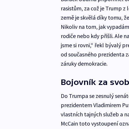
rasistům, za což je Trump z 
země je skvělá díky tomu, že
Nikoliv na tom, jak vypadám
rodiče nebo kdy přišli. Ale 
jsme si rovni,“ řekl bývalý p
od současného prezidenta z
záruky demokracie.
Bojovník za svob
Do Trumpa se zesnulý senáto
prezidentem Vladimirem Pu
vlastních tajných služeb a na
McCain toto vystoupení ozna