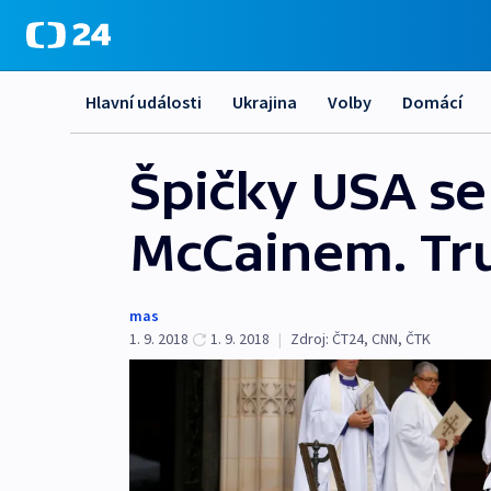
Hlavní události
Ukrajina
Volby
Domácí
Špičky USA se
McCainem. Tr
mas
1. 9. 2018
1. 9. 2018
|
Zdroj:
ČT24
,
CNN
,
ČTK