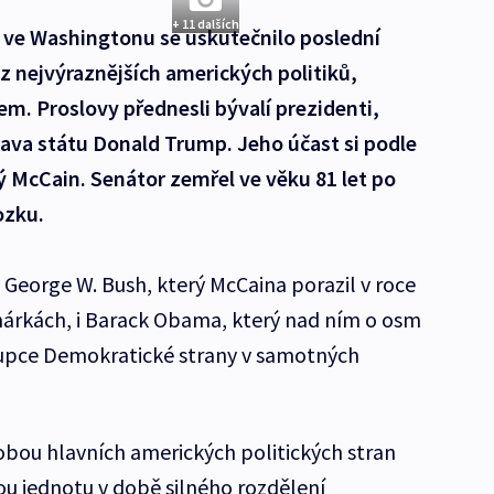
+ 11 dalších
la ve Washingtonu se uskutečnilo poslední
 z nejvýraznějších amerických politiků,
 Proslovy přednesli bývalí prezidenti,
ava státu Donald Trump. Jeho účast si podle
 McCain. Senátor zemřel ve věku 81 let po
ozku.
 George W. Bush, který McCaina porazil v roce
márkách, i Barack Obama, který nad ním o osm
ástupce Demokratické strany v samotných
 obou hlavních amerických politických stran
u jednotu v době silného rozdělení