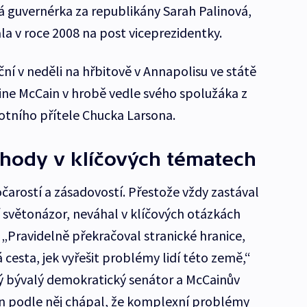
ká guvernérka za republikány Sarah Palinová,
a v roce 2008 na post viceprezidentky.
í v neděli na hřbitově v Annapolisu ve státě
ine McCain v hrobě vedle svého spolužáka z
otního přítele Chucka Larsona.
shody v klíčových tématech
arostí a zásadovostí. Přestože vždy zastával
 světonázor, neváhal v klíčových otázkách
„Pravidelně překračoval stranické hranice,
á cesta, jek vyřešit problémy lidí této země,“
ý bývalý demokratický senátor a McCainův
in podle něj chápal, že komplexní problémy