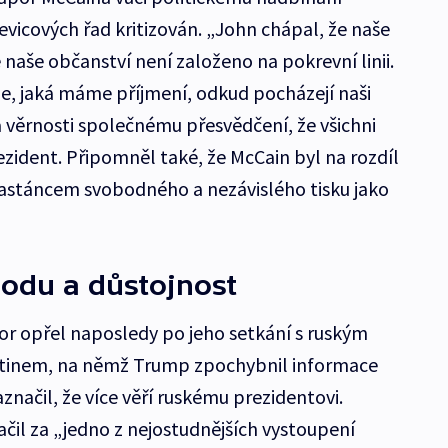
levicových řad kritizován. „John chápal, že naše
 naše občanství není založeno na pokrevní linii.
e, jaká máme příjmení, odkud pocházejí naši
na věrnosti společnému přesvědčení, že všichni
rezident. Připomněl také, že McCain byl na rozdíl
astáncem svobodného a nezávislého tisku jako
odu a důstojnost
r opřel naposledy po jeho setkání s ruským
tinem, na němž Trump zpochybnil informace
značil, že více věří ruskému prezidentovi.
čil za „jedno z nejostudnějších vystoupení