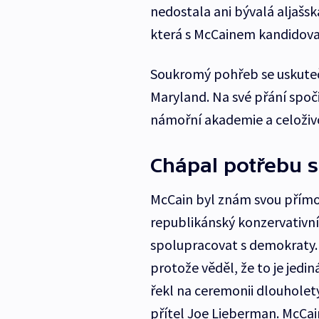
nedostala ani bývalá aljašs
která s McCainem kandidoval
Soukromý pohřeb se uskutečn
Maryland. Na své přání spoč
námořní akademie a celoživ
Chápal potřebu 
McCain byl znám svou přímoč
republikánský konzervativní
spolupracovat s demokraty. 
protože věděl, že to je jedin
řekl na ceremonii dlouholet
přítel Joe Lieberman. McCa