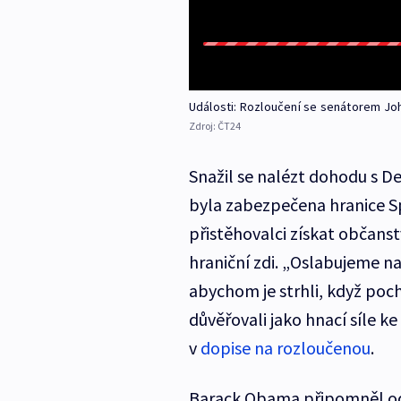
Události: Rozloučení se senátorem 
Zdroj:
ČT24
Snažil se nalézt dohodu s D
byla zabezpečena hranice Sp
přistěhovalci získat občan
hraniční zdi. „Oslabujeme na
abychom je strhli, když poc
důvěřovali jako hnací síle k
v
dopise na rozloučenou
.
Barack Obama připomněl od