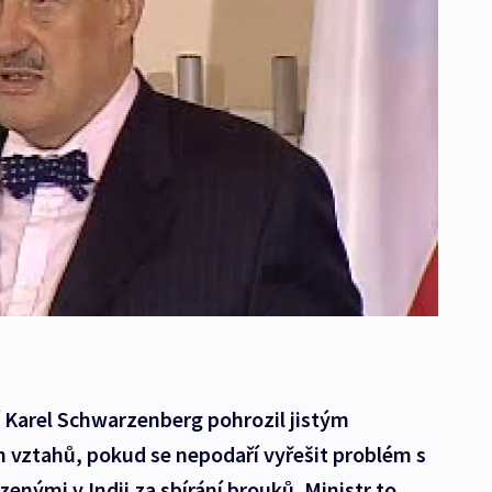
í Karel Schwarzenberg pohrozil jistým
h vztahů, pokud se nepodaří vyřešit problém s
nými v Indii za sbírání brouků. Ministr to