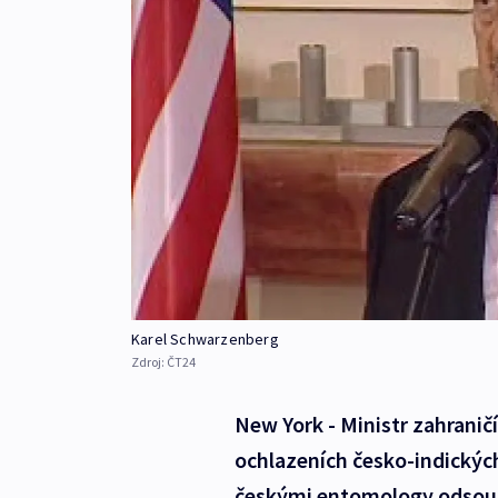
Karel Schwarzenberg
Zdroj:
ČT24
New York - Ministr zahranič
ochlazeních česko-indickýc
českými entomology odsouze