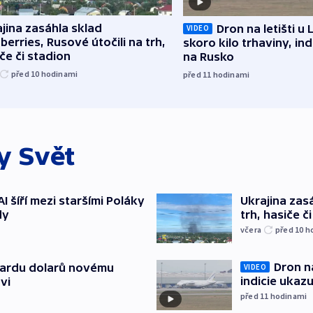
jina zasáhla sklad
Dron na letišti u 
VIDEO
berries, Rusové útočili na trh,
skoro kilo trhaviny, ind
če či stadion
na Rusko
před 10
hodinami
před 11
hodinami
ky
Svět
AI šíří mezi staršími Poláky
Ukrajina zasá
dy
trh, hasiče č
včera
před 10
h
Dron na
liardu dolarů novému
VIDEO
indicie ukazu
vi
před 11
hodinami