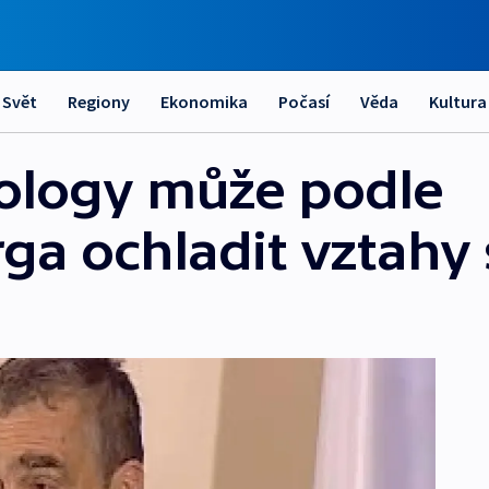
Svět
Regiony
Ekonomika
Počasí
Věda
Kultura
ology může podle
a ochladit vztahy s