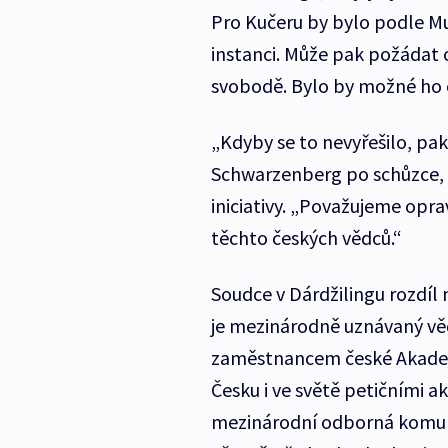
Pro Kučeru by bylo podle Muk
instanci. Může pak požádat 
svobodě. Bylo by možné ho 
„Kdyby se to nevyřešilo, pak
Schwarzenberg po schůzce, k
iniciativy. „Považujeme opr
těchto českých vědců.“
Soudce v Dárdžilingu rozdíl 
je mezinárodně uznávaný věd
zaměstnancem české Akademi
Česku i ve světě petičními a
mezinárodní odborná komunita