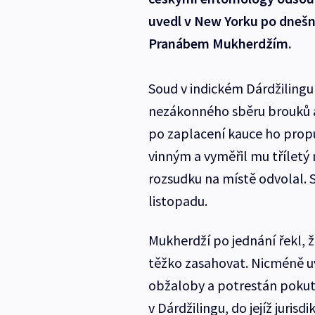
uvedl v New Yorku po dnešn
Pranábem Mukherdžím.
Soud v indickém Dárdžilingu
nezákonného sběru brouků 
po zaplacení kauce ho propu
vinným a vyměřil mu tříletý
rozsudku na místě odvolal. 
listopadu.
Mukherdží po jednání řekl, 
těžko zasahovat. Nicméně uv
obžaloby a potrestán pokuto
v Dárdžilingu, do jejíž juris