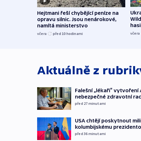
Ukra
Hejtmani řeší chybějící peníze na
Wild
opravu silnic. Jsou nenárokové,
hasi
namítá ministerstvo
včera
včera
před 10
hodinami
Aktuálně z rubri
Falešní „lékaři“ vytvoření 
nebezpečné zdravotní ra
před 27
minutami
USA chtějí poskytnout mi
kolumbijskému prezidento
před 36
minutami