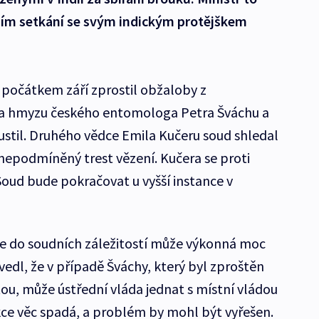
ím setkání se svým indickým protějškem
 počátkem září zprostil obžaloby z
a hmyzu českého entomologa Petra Šváchu a
stil. Druhého vědce Emila Kučeru soud shledal
 nepodmíněný trest vězení. Kučera se proti
Soud bude pokračovat u vyšší instance v
že do soudních záležitostí může výkonná moc
edl, že v případě Šváchy, který byl zproštěn
u, může ústřední vláda jednat s místní vládou
dikce věc spadá, a problém by mohl být vyřešen.