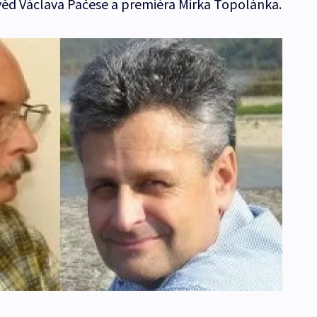
ěd Václava Pačese a premiéra Mirka Topolánka.