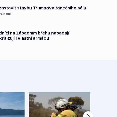
 zastavit stavbu Trumpova tanečního sálu
odinami
dníci na Západním břehu napadají
kritizují i vlastní armádu