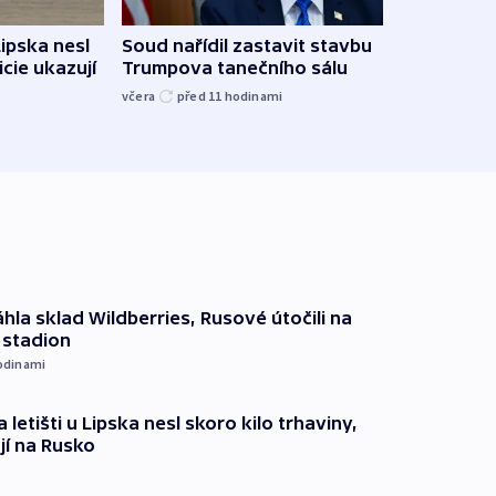
Žido
Lipska nesl
Soud nařídil zastavit stavbu
břehu
icie ukazují
Trumpova tanečního sálu
kriti
včera
před 11
hodinami
před 1
hla sklad Wildberries, Rusové útočili na
i stadion
odinami
 letišti u Lipska nesl skoro kilo trhaviny,
jí na Rusko