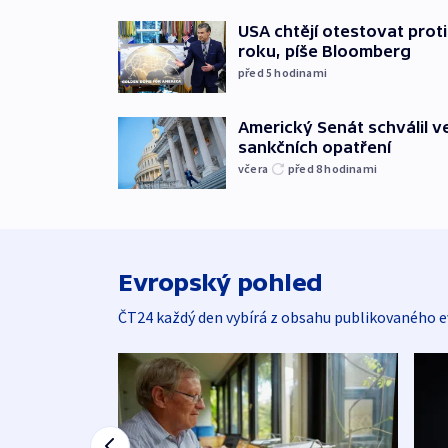
USA chtějí otestovat prot
roku, píše Bloomberg
před 5
hodinami
Americký Senát schválil v
sankčních opatření
včera
před 8
hodinami
Evropský pohled
ČT24 každý den vybírá z obsahu publikovaného e