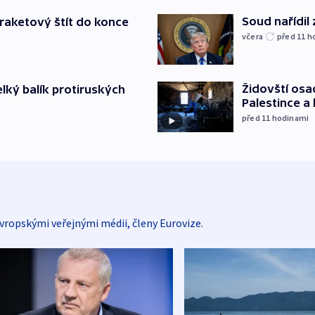
Soud nařídil
iraketový štít do konce
včera
před 11
h
Židovští osa
elký balík protiruských
Palestince a 
před 11
hodinami
vropskými veřejnými médii, členy Eurovize.