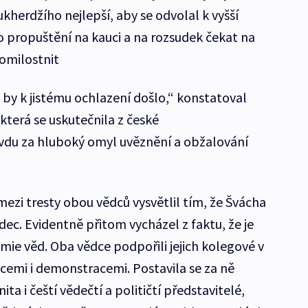
herdžího nejlepší, aby se odvolal k vyšší
o propuštění na kauci a na rozsudek čekat na
omilostnit
 by k jistému ochlazení došlo,“ konstatoval
terá se uskutečnila z české
avdu za hluboký omyl uvěznění a obžalování
mezi tresty obou vědců vysvětlil tím, že Švácha
ec. Evidentně přitom vycházel z faktu, že je
e věd. Oba vědce podpořili jejich kolegové v
kcemi i demonstracemi. Postavila se za ně
 i čeští vědečtí a političtí představitelé,