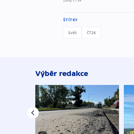
Zdroj:
ČT24
ŠTÍTKY
Svět
ČT24
Výběr redakce