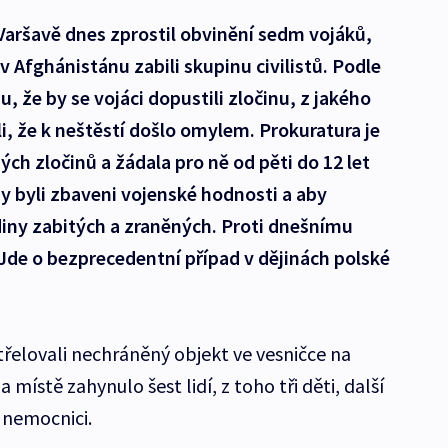
Varšavě dnes zprostil obvinění sedm vojáků,
 v Afghánistánu zabili skupinu civilistů. Podle
 že by se vojáci dopustili zločinu, z jakého
ili, že k neštěstí došlo omylem. Prokuratura je
ých zločinů a žádala pro ně od pěti do 12 let
y byli zbaveni vojenské hodnosti a aby
diny zabitých a zraněných. Proti dnešnímu
Jde o bezprecedentní případ v dějinách polské
střelovali nechráněný objekt ve vesničce na
místě zahynulo šest lidí, z toho tři děti, další
 nemocnici.