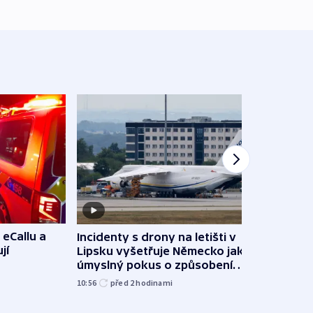
 eCallu a
Incidenty s drony na letišti v
Klima
jí
Lipsku vyšetřuje Německo jako
podn
úmyslný pokus o způsobení
i sví
exploze
10:56
před 2
hodinami
12:08