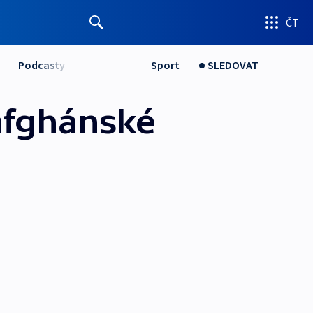
ČT
Podcasty
Sport
SLEDOVAT
 afghánské