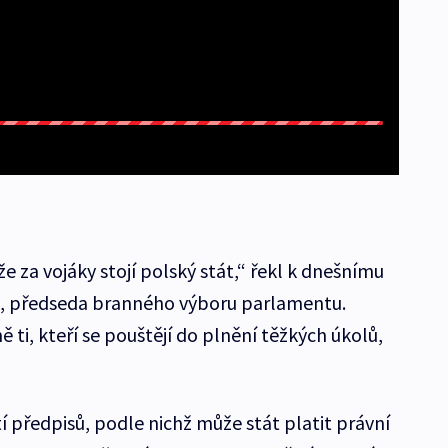
 že za vojáky stojí polský stát,“ řekl k dnešnímu
k, předseda branného výboru parlamentu.
ně ti, kteří se pouštějí do plnění těžkých úkolů,
í předpisů, podle nichž může stát platit právní