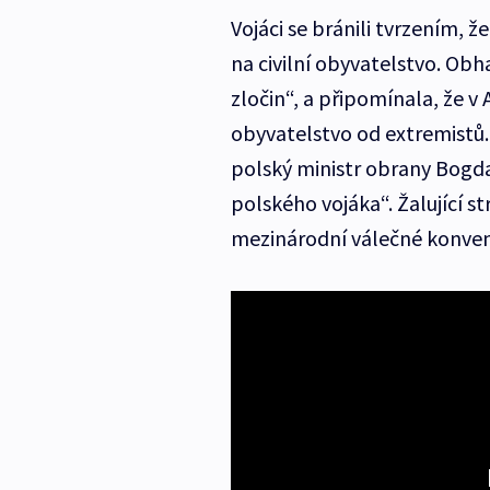
Vojáci se bránili tvrzením, ž
na civilní obyvatelstvo. Obha
zločin“, a připomínala, že v 
obyvatelstvo od extremistů.
polský ministr obrany Bogda
polského vojáka“. Žalující st
mezinárodní válečné konvenc