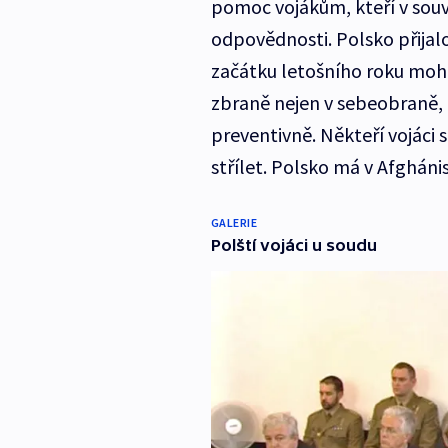
pomoc vojákům, kteří v souvi
odpovědnosti. Polsko přijalo
začátku letošního roku mohou
zbraně nejen v sebeobraně, 
preventivně. Někteří vojáci s
střílet. Polsko má v Afgháni
GALERIE
Polští vojáci u soudu