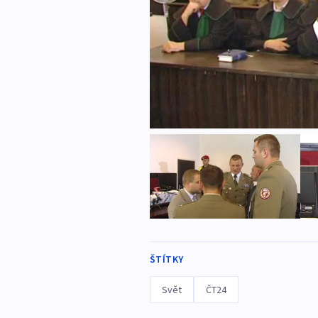
ŠTÍTKY
Svět
ČT24