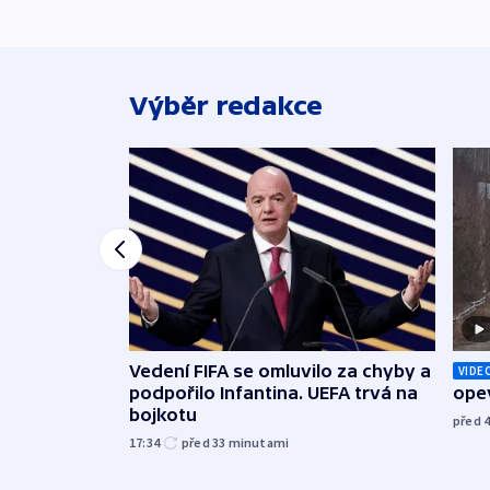
Výběr redakce
Vedení FIFA se omluvilo za chyby a
VIDE
podpořilo Infantina. UEFA trvá na
opev
bojkotu
před 
17:34
před 33
minutami