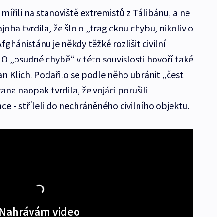
e mířili na stanoviště extremistů z Tálibánu, a ne
joba tvrdila, že šlo o „tragickou chybu, nikoliv o
Afghánistánu je někdy těžké rozlišit civilní
 O „osudné chybě“ v této souvislosti hovoří také
n Klich. Podařilo se podle něho ubránit „čest
rana naopak tvrdila, že vojáci porušili
e - stříleli do nechráněného civilního objektu.
Nahrávám video