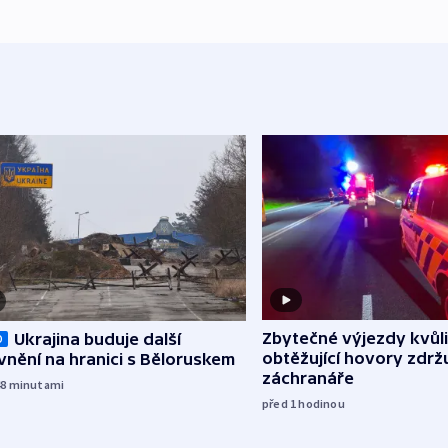
Zbytečné výjezdy kvůli
Ukrajina buduje další
O
obtěžující hovory zdržu
nění na hranici s Běloruskem
záchranáře
48
minutami
před 1
hodinou