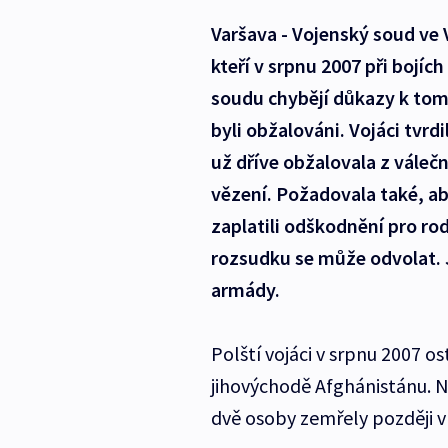
Varšava - Vojenský soud ve 
kteří v srpnu 2007 při bojích
soudu chybějí důkazy k tomu,
byli obžalováni. Vojáci tvrd
už dříve obžalovala z válečn
vězení. Požadovala také, ab
zaplatili odškodnění pro ro
rozsudku se může odvolat. 
armády.
Polští vojáci v srpnu 2007 o
jihovýchodě Afghánistánu. Na 
dvě osoby zemřely později v