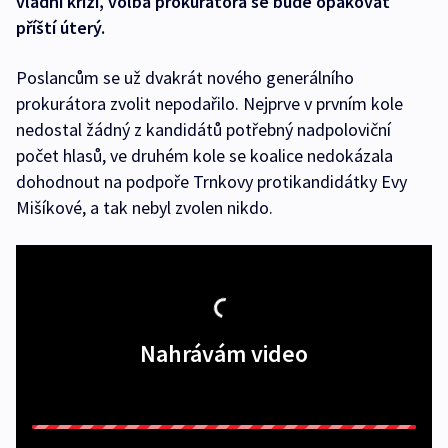
vládní krizi, volba prokurátora se bude opakovat
příští úterý.
Poslancům se už dvakrát nového generálního
prokurátora zvolit nepodařilo. Nejprve v prvním kole
nedostal žádný z kandidátů potřebný nadpoloviční
počet hlasů, ve druhém kole se koalice nedokázala
dohodnout na podpoře Trnkovy protikandidátky Evy
Mišíkové, a tak nebyl zvolen nikdo.
Nahrávám video