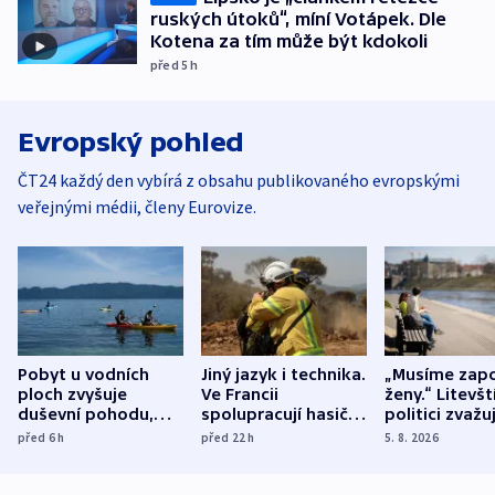
ruských útoků“, míní Votápek. Dle
Kotena za tím může být kdokoli
před 5
h
Evropský pohled
ČT24 každý den vybírá z obsahu publikovaného evropskými
veřejnými médii, členy Eurovize.
Pobyt u vodních
Jiný jazyk i technika.
„Musíme zapo
ploch zvyšuje
Ve Francii
ženy.“ Litevšt
duševní pohodu,
spolupracují hasiči z
politici zvažuj
ukázala
různých zemí
dohodu o
před 6
h
před 22
h
5. 8. 2026
mezinárodní studie
demografii