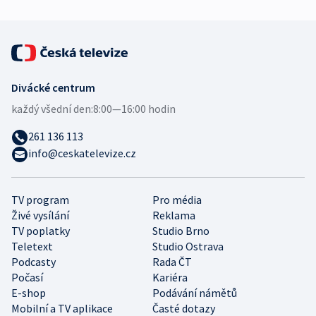
Divácké centrum
každý všední den:
8:00—16:00 hodin
261 136 113
info@ceskatelevize.cz
TV program
Pro média
Živé vysílání
Reklama
TV poplatky
Studio Brno
Teletext
Studio Ostrava
Podcasty
Rada ČT
Počasí
Kariéra
E-shop
Podávání námětů
Mobilní a TV aplikace
Časté dotazy