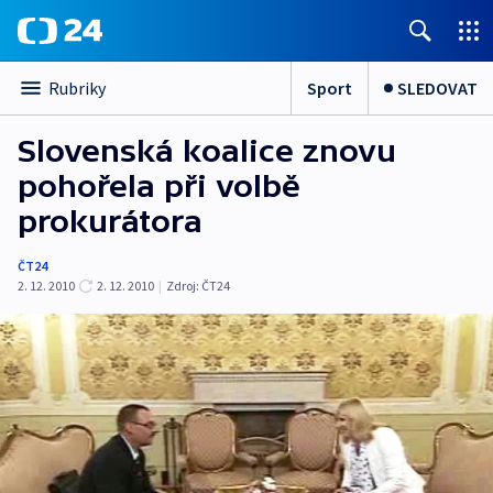
Sport
SLEDOVAT
Rubriky
Slovenská koalice znovu
pohořela při volbě
prokurátora
ČT24
2. 12. 2010
2. 12. 2010
|
Zdroj:
ČT24