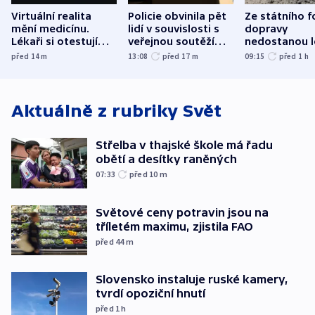
Virtuální realita
Policie obvinila pět
Ze státního 
mění medicínu.
lidí v souvislosti s
dopravy
Lékaři si otestují
veřejnou soutěží
nedostanou l
každý řez, říká
Správy železnic
kraje na silni
před 14
m
13:08
před 17
m
09:15
před 1
h
český expert
korunu, řekl 
Aktuálně z rubriky
Svět
Střelba v thajské škole má řadu
obětí a desítky raněných
07:33
před 10
m
Světové ceny potravin jsou na
tříletém maximu, zjistila FAO
před 44
m
Slovensko instaluje ruské kamery,
tvrdí opoziční hnutí
před 1
h