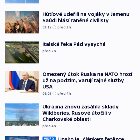
Hútíové udeřili na vojáky v Jemenu,
Saúdi hlásí raněné civilisty
03:12
před 1
h
Italská řeka Pád vysychá
před 2
h
Omezený útok Ruska na NATO hrozí
už na podzim, varují tajné služby
USA
09:05
před 4
h
Ukrajina znovu zasáhla sklady
Wildberies. Rusové útočili v
Charkovské oblasti
před 4
h
Lipsko je „článkem řetězce
VIDEO