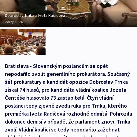
Dobroslav Trnka a Iveta Radičová
Zdroj:
ČT24
Bratislava - Slovenským poslancům se opět
nepodařilo zvolit generálního prokurátora. Současný
šéf prokuratury a kandidát opozice Dobroslav Trnka
získal 74 hlasů, pro kandidáta vládní koalice Jozefa
Čentéše hlasovalo 73 zastupitelů. Čtyři vládní
poslanci tedy zjevně zvedli ruku pro Trnku, kterého
premiérka Iveta Radičová rozhodně odmítá. Pohrozila
dokonce demisí v případě, že parlament znovu Trnku
zvolí. Vládní koalici se tedy nepodařilo zažehnat