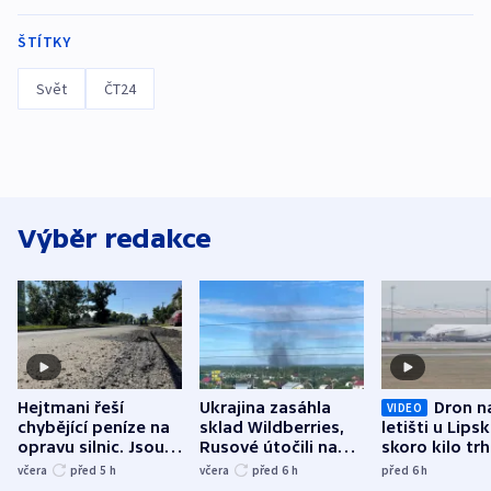
ŠTÍTKY
Svět
ČT24
Výběr redakce
Hejtmani řeší
Ukrajina zasáhla
Dron n
VIDEO
chybějící peníze na
sklad Wildberries,
letišti u Lips
opravu silnic. Jsou
Rusové útočili na
skoro kilo trh
nenárokové, namítá
trh, hasiče či
indicie ukazuj
včera
před 5
h
včera
před 6
h
před 6
h
ministerstvo
stadion
Rusko