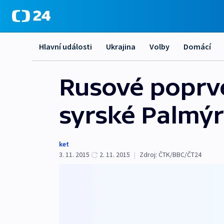
Hlavní události
Ukrajina
Volby
Domácí
Rusové poprvé 
syrské Palmý
ket
3. 11. 2015
2. 11. 2015
|
Zdroj:
ČTK/BBC/ČT24