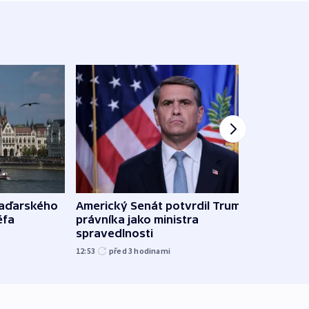
Ruský
maďarského
Americký Senát potvrdil Trumpova
čtyři 
éfa
právníka jako ministra
spravedlnosti
08:20
12:53
před 3
hodinami