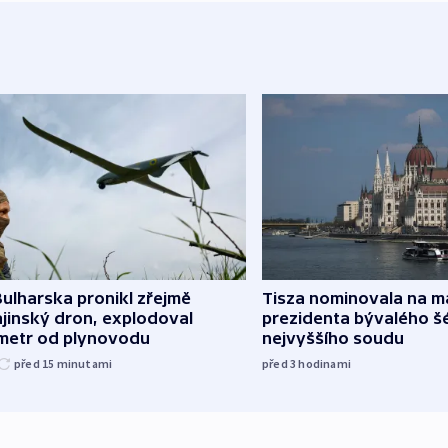
ulharska pronikl zřejmě
Tisza nominovala na 
jinský dron, explodoval
prezidenta bývalého š
ometr od plynovodu
nejvyššího soudu
před 15
minutami
před 3
hodinami