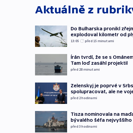
Aktuálně z rubri
Do Bulharska pronikl zřej
explodoval kilometr od p
13:05
před 15
minutami
Írán tvrdí, že se s Ománe
Tam loď zasáhl projektil
před 28
minutami
Zelenskyj je poprvé v Srbs
spolupracovat, ale ne vo
před 2
hodinami
Tisza nominovala na maď
bývalého šéfa nejvyššího
před 3
hodinami