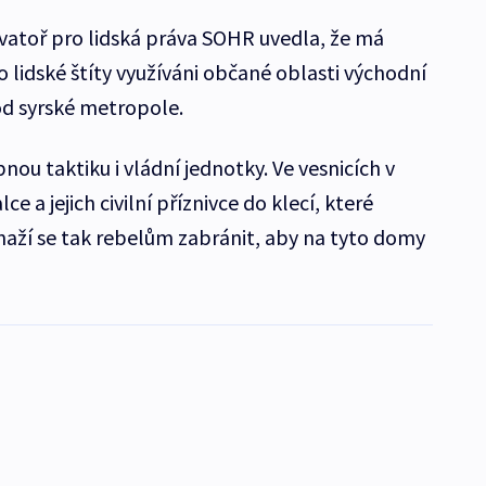
vatoř pro lidská práva SOHR uvedla, že má
o lidské štíty využíváni občané oblasti východní
od syrské metropole.
u taktiku i vládní jednotky. Ve vesnicích v
lce a jejich civilní příznivce do klecí, které
Snaží se tak rebelům zabránit, aby na tyto domy