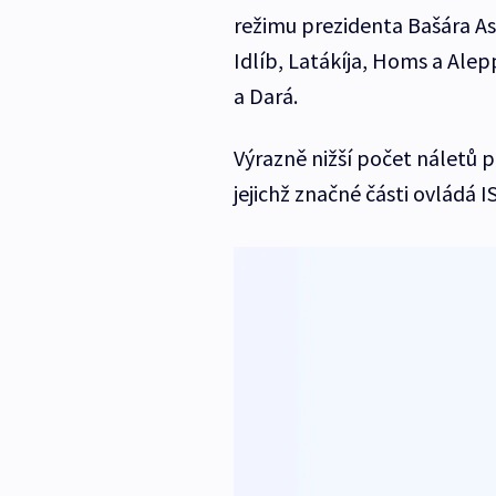
režimu prezidenta Bašára As
Idlíb, Latákíja, Homs a Alep
a Dará.
Výrazně nižší počet náletů p
jejichž značné části ovládá IS