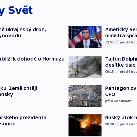
ky
Svět
mě ukrajinský dron,
Americký Sen
lynovodu
ministra spr
12:53
před 3
ho
m blíží k dohodě o Hormuzu.
Tajfun Dolphi
desítky tisí
09:15
před 6
ho
ku. Země chtějí
Pentagon zve
jensky
UFO
před 6
hodinami
Ruský útok na
arského prezidenta
 soudu
08:20
před 7
ho