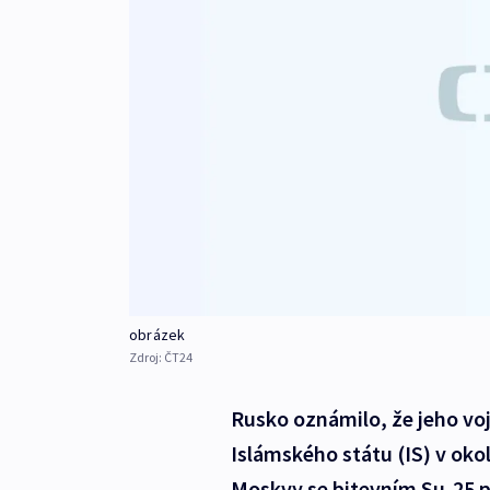
obrázek
Zdroj:
ČT24
Rusko oznámilo, že jeho vo
Islámského státu (IS) v ok
Moskvy se bitevním Su-25 p