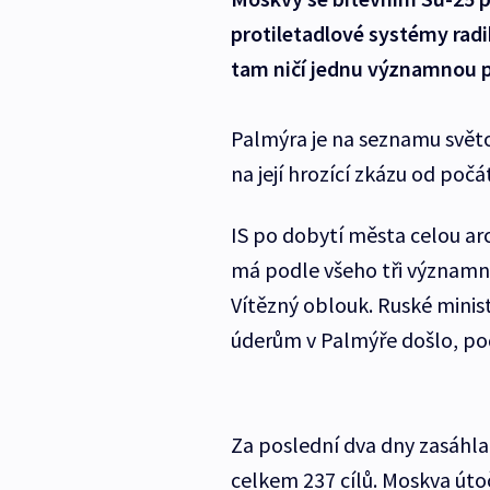
protiletadlové systémy radi
tam ničí jednu významnou 
Palmýra je na seznamu svět
na její hrozící zkázu od počát
IS po dobytí města celou ar
má podle všeho tři významn
Vítězný oblouk. Ruské minis
úderům v Palmýře došlo, podl
Za poslední dva dny zasáhla 
celkem 237 cílů. Moskva útoč