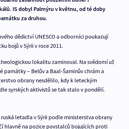
kálů. IS dobyl Palmýru v květnu, od té doby
památku za druhou.
ového dědictví UNESCO a odborníci poukazují
ku bojů v Sýrii v roce 2011.
cheologickou lokalitu zaminoval. Na svědomí už
é památky – Belův a Baal-Šaminův chrám a
terstvo obrany nesdělilo, kdy k leteckým
e syrských aktivistů se tak stalo v pondělí.
ruská letadla v Sýrii podle ministerstva obrany
í hlavně na pozice povstalců bojujících proti