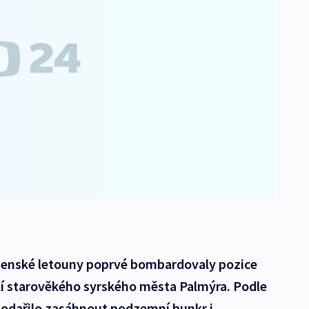
jenské letouny poprvé bombardovaly pozice
olí starověkého syrského města Palmýra. Podle
odařilo zasáhnout podzemní bunkr i