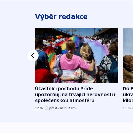
Výběr redakce
Účastníci pochodu Pride
Do B
upozorňují na trvající nerovnosti i
ukra
společenskou atmosféru
kil
12:02
před 2
minutami
13:05