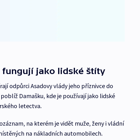
 fungují jako lidské štíty
írají odpůrci Asadovy vlády jeho příznivce do
í poblíž Damašku, kde je používají jako lidské
rského letectva.
deozáznam, na kterém je vidět muže, ženy i vládní
umístěných na nákladních automobilech.