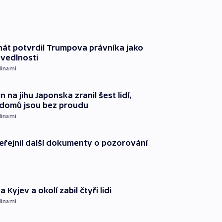
át potvrdil Trumpova právníka jako
avedlnosti
dinami
n na jihu Japonska zranil šest lidí,
c domů jsou bez proudu
dinami
řejnil další dokumenty o pozorování
 Kyjev a okolí zabil čtyři lidi
dinami