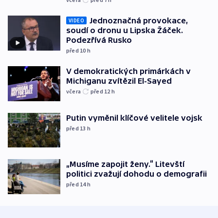
Jednoznačná provokace,
VIDEO
soudí o dronu u Lipska Žáček.
Podezřívá Rusko
před 10
h
V demokratických primárkách v
Michiganu zvítězil El-Sayed
včera
před 12
h
Putin vyměnil klíčové velitele vojsk
před 13
h
„Musíme zapojit ženy.“ Litevští
politici zvažují dohodu o demografii
před 14
h