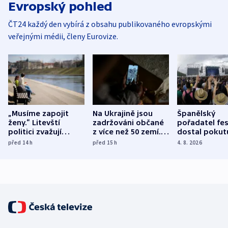
Evropský pohled
ČT24 každý den vybírá z obsahu publikovaného evropskými
veřejnými médii, členy Eurovize.
„Musíme zapojit
Na Ukrajině jsou
Španělský
ženy.“ Litevští
zadržováni občané
pořadatel fes
politici zvažují
z více než 50 zemí.
dostal pokut
dohodu o
Bojovali na straně
nekalé prakti
před 14
h
před 15
h
4. 8. 2026
demografii
Ruska