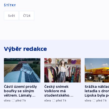
ŠTÍTKY
Svět
ČT24
Výběr redakce
Částí území prošly
Český snímek
Srážka nákla
bouřky se silným
Volklore má
letadla s dr
větrem. Lámaly
studentského
Lipska byla p
stromy a poničily
Oscara, zabojuje o
německého mi
včera
před 7
h
včera
před 7
h
včera
před 7
h
střechu
cenu za krátký film
hybridní útok