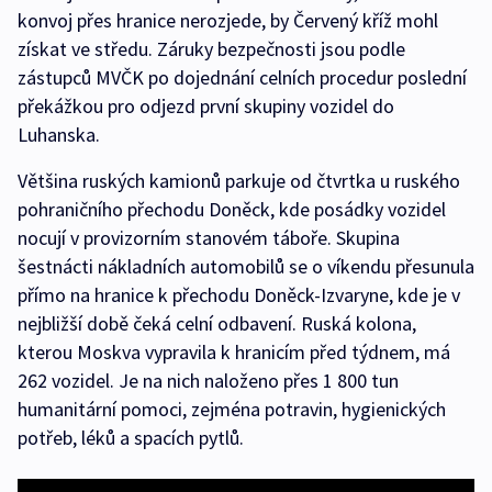
konvoj přes hranice nerozjede, by Červený kříž mohl
získat ve středu. Záruky bezpečnosti jsou podle
zástupců MVČK po dojednání celních procedur poslední
překážkou pro odjezd první skupiny vozidel do
Luhanska.
Většina ruských kamionů parkuje od čtvrtka u ruského
pohraničního přechodu Doněck, kde posádky vozidel
nocují v provizorním stanovém táboře. Skupina
šestnácti nákladních automobilů se o víkendu přesunula
přímo na hranice k přechodu Doněck-Izvaryne, kde je v
nejbližší době čeká celní odbavení. Ruská kolona,
kterou Moskva vypravila k hranicím před týdnem, má
262 vozidel. Je na nich naloženo přes 1 800 tun
humanitární pomoci, zejména potravin, hygienických
potřeb, léků a spacích pytlů.