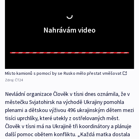
Nahrávám video
Místo kamionů s pomocí by se Rusko mělo přestat vměšovat
Zdroj:
ČT24
Nevládní organizace Člověk v tísni dnes oznámila, že v
městečku Svjatohirsk na východě Ukrajiny pomohla
plenami a dětskou výživou 496 ukrajinským dětem mezi
tisíci uprchlíky, které utekly z ostřelovaných měst.
Člověk v tísni má na Ukrajině tři koordinátory a plánuje
další pomoc obětem konfliktu. „Každá matka dostala