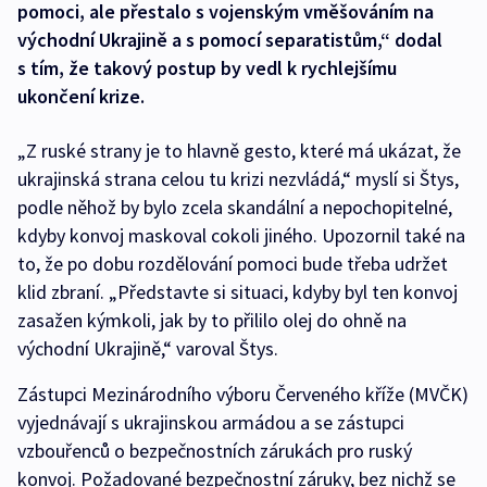
pomoci, ale přestalo s vojenským vměšováním na
východní Ukrajině a s pomocí separatistům,“ dodal
s tím, že takový postup by vedl k rychlejšímu
ukončení krize.
„Z ruské strany je to hlavně gesto, které má ukázat, že
ukrajinská strana celou tu krizi nezvládá,“ myslí si Štys,
podle něhož by bylo zcela skandální a nepochopitelné,
kdyby konvoj maskoval cokoli jiného. Upozornil také na
to, že po dobu rozdělování pomoci bude třeba udržet
klid zbraní. „Představte si situaci, kdyby byl ten konvoj
zasažen kýmkoli, jak by to přililo olej do ohně na
východní Ukrajině,“ varoval Štys.
Zástupci Mezinárodního výboru Červeného kříže (MVČK)
vyjednávají s ukrajinskou armádou a se zástupci
vzbouřenců o bezpečnostních zárukách pro ruský
konvoj. Požadované bezpečnostní záruky, bez nichž se