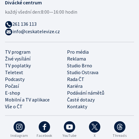
Divácké centrum
každý všední den:
8:00—16:00 hodin
261 136 113
info@ceskatelevize.cz
TV program
Pro média
Živé vysílání
Reklama
TV poplatky
Studio Brno
Teletext
Studio Ostrava
Podcasty
Rada ČT
Počasí
Kariéra
E-shop
Podávání námětů
Mobilní a TV aplikace
Časté dotazy
Vše o ČT
Kontakty
Instagram
Facebook
YouTube
X
Threads