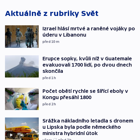
Aktuálně z rubriky
Svět
Izrael hlásí mrtvé a raněné vojáky po
úderu v Libanonu
před 10
m
Erupce sopky, kvůli níž v Guatemale
evakuovali 1700 lidí, po dvou dnech
skončila
před 1
h
Počet obětí rychle se šířící eboly v
Kongu přesáhl 1800
před 2
h
Srážka nákladního letadla s dronem
u Lipska byla podle německého
ministra hybridní útok
včera
před 7
h