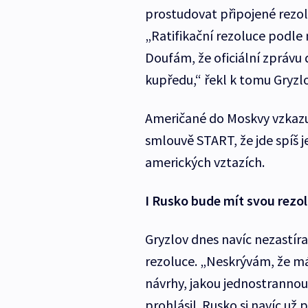
prostudovat připojené rezol
„Ratifikační rezoluce podle
Doufám, že oficiální zpráv
kupředu,“ řekl k tomu Gryzlo
Američané do Moskvy vzkazu
smlouvě START, že jde spíš 
amerických vztazích.
I Rusko bude mít svou rezol
Gryzlov dnes navíc nezastíral
rezoluce. „Neskrývám, že m
návrhy, jakou jednostrannou 
prohlásil. Rusko si navíc už