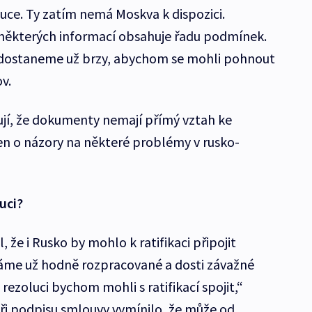
uce. Ty zatím nemá Moskva k dispozici.
 některých informací obsahuje řadu podmínek.
u dostaneme už brzy, abychom se mohli pohnout
v.
jí, že dokumenty nemají přímý vztah ke
jen o názory na některé problémy v rusko-
uci?
, že i Rusko by mohlo k ratifikaci připojit
áme už hodně rozpracované a dosti závažné
rezoluci bychom mohli s ratifikací spojit,“
 při podpisu smlouvy vymínilo, že může od