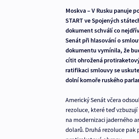
Moskva – V Rusku panuje po
START ve Spojených státech 
dokument schválí co nejdříve
Senát při hlasování o smlou
dokumentu vymínila, že bu
cítit ohrožená protiraketo
ratifikaci smlouvy se uskute
dolní komoře ruského parla
Americký Senát včera odsouhl
rezoluce, které teď vzbuzují
na modernizaci jaderného arz
dolarů. Druhá rezoluce pak 