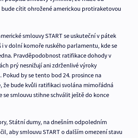
 bude cítit ohrožené americkou protiraketovou
-americké smlouvy START se uskuteční v pátek
š i v dolní komoře ruského parlamentu, kde se
ledna. Pravděpodobnost ratifikace dohody v
 prý nesnižují ani zdrženlivé výroky
. Pokud by se tento bod 24. prosince na
 že bude kvůli ratifikaci svolána mimořádná
 se smlouvu stihne schválit ještě do konce
ory, Státní dumy, na dnešním odpoledním
il, aby smlouvu START o dalším omezení stavu