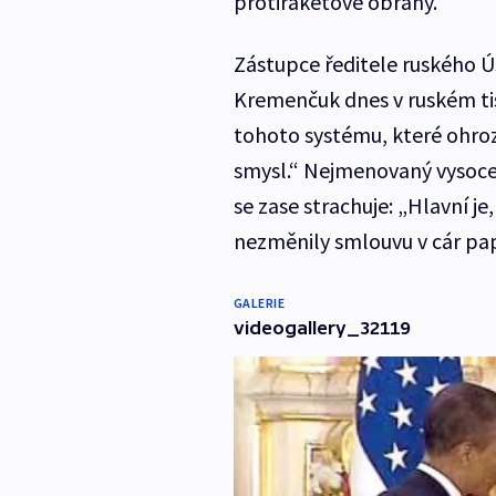
protiraketové obrany.
Zástupce ředitele ruského Ú
Kremenčuk dnes v ruském ti
tohoto systému, které ohro
smysl.“ Nejmenovaný vysoce 
se zase strachuje: „Hlavní j
nezměnily smlouvu v cár pap
GALERIE
videogallery_32119