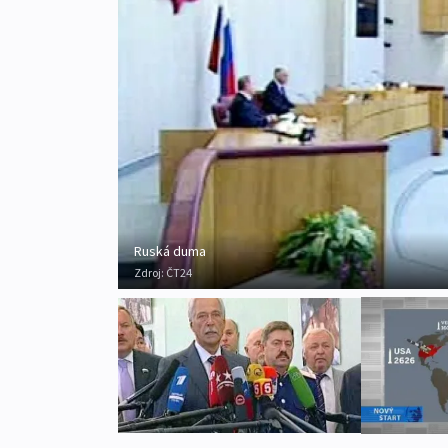
Ruská duma
Zdroj:
ČT24