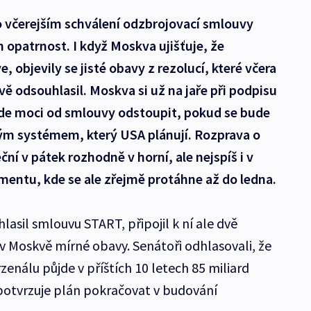
 včerejším schválení odzbrojovací smlouvy
opatrnost. I když Moskva ujišťuje, že
, objevily se jisté obavy z rezolucí, které včera
vě odsouhlasil. Moskva si už na jaře při podpisu
de moci od smlouvy odstoupit, pokud se bude
vým systémem, který USA plánují. Rozprava o
ční v pátek rozhodně v horní, ale nejspíš i v
mentu, kde se ale zřejmě protáhne až do ledna.
asil smlouvu START, připojil k ní ale dvě
 v Moskvě mírné obavy. Senátoři odhlasovali, že
enálu půjde v příštích 10 letech 85 miliard
potvrzuje plán pokračovat v budování