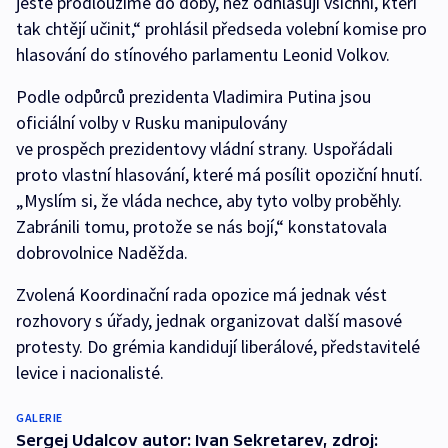
ještě prodloužíme do doby, než odhlasují všichni, kteří
tak chtějí učinit,“ prohlásil předseda volební komise pro
hlasování do stínového parlamentu Leonid Volkov.
Podle odpůrců prezidenta Vladimira Putina jsou
oficiální volby v Rusku manipulovány
ve prospěch prezidentovy vládní strany. Uspořádali
proto vlastní hlasování, které má posílit opoziční hnutí.
„Myslím si, že vláda nechce, aby tyto volby proběhly.
Zabránili tomu, protože se nás bojí,“ konstatovala
dobrovolnice Naděžda.
Zvolená Koordinační rada opozice má jednak vést
rozhovory s úřady, jednak organizovat další masové
protesty. Do grémia kandidují liberálové, představitelé
levice i nacionalisté.
GALERIE
Sergej Udalcov autor: Ivan Sekretarev, zdroj: