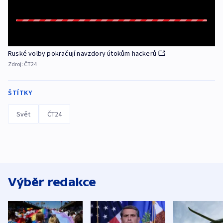
Ruské volby pokračují navzdory útokům hackerů
Zdroj:
ČT24
ŠTÍTKY
Svět
ČT24
Výběr redakce