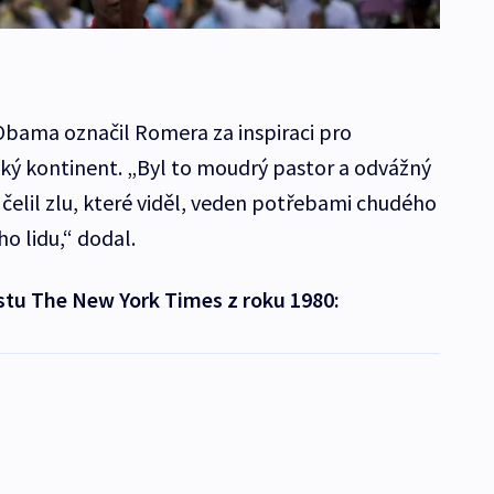
Obama označil Romera za inspiraci pro
ický kontinent. „Byl to moudrý pastor a odvážný
čelil zlu, které viděl, veden potřebami chudého
o lidu,“ dodal.
istu The New York Times z roku 1980: