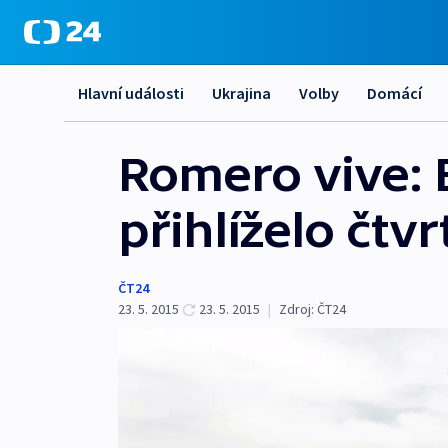
Hlavní události
Ukrajina
Volby
Domácí
Romero vive: 
přihlíželo čtv
ČT24
23. 5. 2015
23. 5. 2015
|
Zdroj:
ČT24