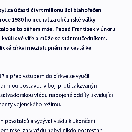
yl za účasti čtvrt milionu lidí blahořečen
roce 1980 ho nechal za občanské války
talo se to během mše. Papež František v únoru
 kvůli své víře a může se stát mučedníkem.
lické církvi mezistupněm na cestě ke
7 a před vstupem do církve se vyučil
znamnou postavou v boji proti takzvaným
salvadorskou vládu napojené oddíly likvidující
enty vojenského režimu.
ch povstalců a vyzýval vládu k ukončení
ěhem mše, za vraždu nebyl nikdo potrestán.