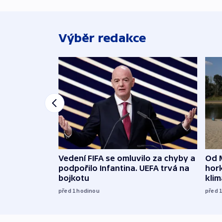
Výběr redakce
Vedení FIFA se omluvilo za chyby a
Od 
podpořilo Infantina. UEFA trvá na
hork
bojkotu
klim
před 1
hodinou
před 