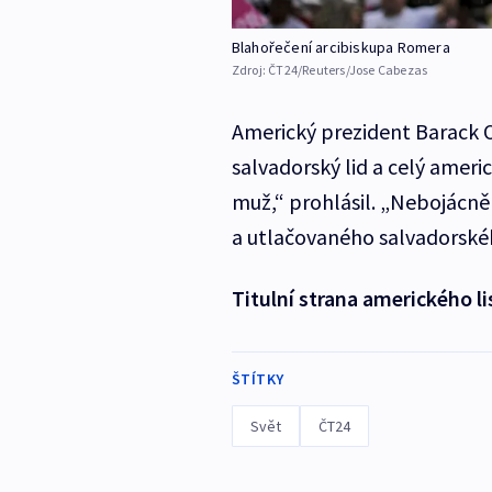
Blahořečení arcibiskupa Romera
Zdroj:
ČT24/Reuters/Jose Cabezas
Americký prezident Barack 
salvadorský lid a celý amer
muž,“ prohlásil. „Nebojácně 
a utlačovaného salvadorskéh
Titulní strana amerického l
ŠTÍTKY
Svět
ČT24