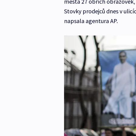
města 27 obřích obrazovek, 
Stovky prodejců dnes v ulicí
napsala agentura AP.