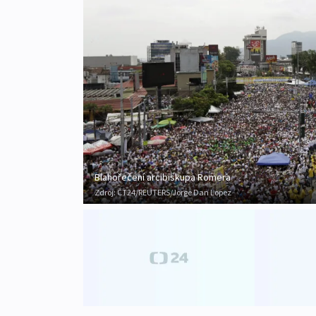
Blahořečení arcibiskupa Romera
Zdroj:
ČT24/REUTERS/Jorge Dan Lopez