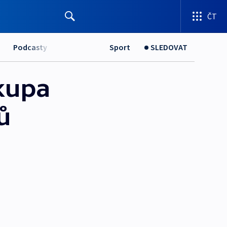
ČT
Podcasty
Sport
SLEDOVAT
skupa
ů