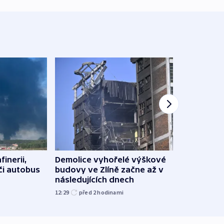
Demolice vyhořelé výškové
finerii,
Za d
budovy ve Zlíně začne až v
 či autobus
Tech
následujících dnech
soud
12:29
před 2
hodinami
15:19