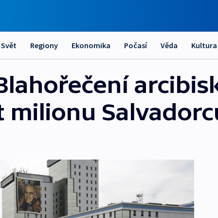
Svět
Regiony
Ekonomika
Počasí
Věda
Kultura
Blahořečení arcibi
rt milionu Salvadorc