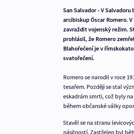
San Salvador - V Salvadoru b
arcibiskup Óscar Romero. V 
zavraždit vojenský režim. S
prohlásil, že Romero zemřel
Blahořečení je v římskokato
svatořečení.
Romero se narodil v roce 191
tesařem. Později se stal vý
eskadrám smrti, což byly na 
během občanské války opon
Stavěl se na stranu levicový
násilností. Zastřelen byl b