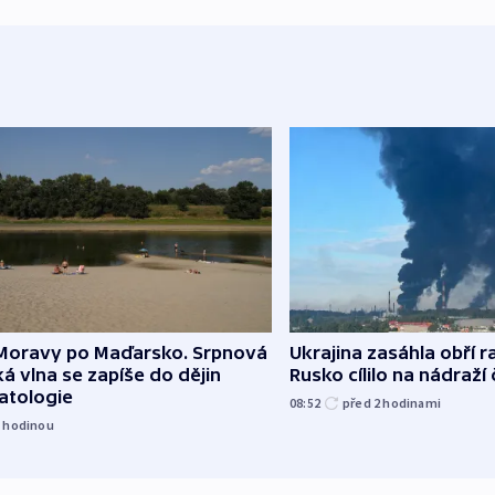
Moravy po Maďarsko. Srpnová
Ukrajina zasáhla obří ra
á vlna se zapíše do dějin
Rusko cílilo na nádraží
atologie
08:52
před 2
hodinami
1
hodinou