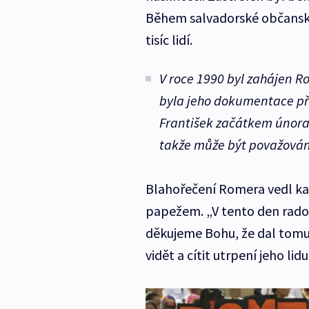
Během salvadorské občanské
tisíc lidí.
V roce 1990 byl zahájen R
byla jeho dokumentace př
František začátkem února p
takže může být považová
Blahořečení Romera vedl ka
papežem. „V tento den rados
děkujeme Bohu, že dal tom
vidět a cítit utrpení jeho lid