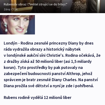
Rubensův obraz \"Velitel strojící se do bitvy\"
Zdroj:
ČT24
Londýn - Rodina zesnulé princezny Diany by dnes
ráda vydražila obrazy a historický nábytek
v londýnské aukční síni Christie's. Rodina očekává, že
z dražby získá až 50 milionů liber (asi 1,5 miliardy
korun). Tyto prostředky by pak putovaly na
zabezpečení budoucnosti panství Althrop, jehož
správcem je bratr zesnulé Diany Charles. Na panství
Diana prožila své dětství a nyní je zde i pohřbená.
Rubens rodině vydělá 12 milionů liber