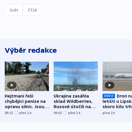
Svět
ČT24
Výběr redakce
Hejtmani řeší
Ukrajina zasáhla
Dron n
VIDEO
chybějící peníze na
sklad Wildberries,
letišti u Lips
opravu silnic. Jsou
Rusové útočili na
skoro kilo trh
nenárokové, namítá
trh, hasiče či
indicie ukazuj
09:15
před 2
h
09:02
před 2
h
před 2
h
ministerstvo
stadion
Rusko