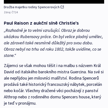
Dražba majetku rodiny Spencerových
Zdroj:
ČT24
Paul Raison z aukční síně Christie's
„Rozhodně je to velmi vzrušující. Obraz je dobrou
ukázkou Rubensovy práce. On byl velice plodný umělec,
ale zároveň také nesmírně důležitý pro svou dobu.
Obraz nebyl na trhu od roku 1802, takže uvidíme, co se
stane.“
Zájemci se však mohou těšit i na malbu s názvem Král
David od italského barokního mistra Guercina. Na své si
ale nepřijdou jen milovníci malířství. Rodina Spencerů
prodává také historický francouzský nábytek, porcelán
nebo kočár. Všechny dražené věci pocházejí z panství
Althrop nebo z rodinného domu Spencers house, který
je teď v pronájmu.