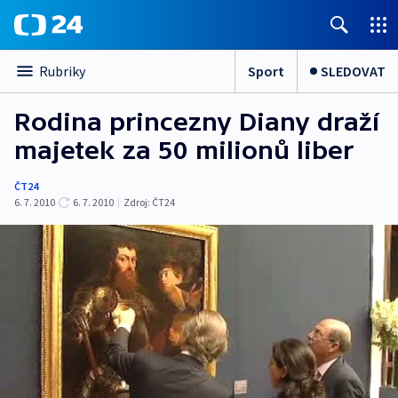
Sport
SLEDOVAT
Rubriky
Rodina princezny Diany draží
majetek za 50 milionů liber
ČT24
6. 7. 2010
6. 7. 2010
|
Zdroj:
ČT24