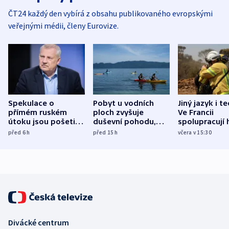
ČT24 každý den vybírá z obsahu publikovaného evropskými
veřejnými médii, členy Eurovize.
Spekulace o
Pobyt u vodních
Jiný jazyk i t
přímém ruském
ploch zvyšuje
Ve Francii
útoku jsou pošetilé,
duševní pohodu,
spolupracují h
míní estonský
ukázala
různých zemí
před 6
h
před 15
h
včera v 15:30
bezpečnostní
mezinárodní studie
expert
Divácké centrum