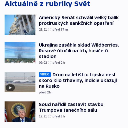
Aktuálně z rubriky
Svět
Americký Senát schválil velký balík
protiruských sankčních opatření
21:21
před 37
m
Ukrajina zasáhla sklad Wildberries,
Rusové útočili na trh, hasiče či
stadion
09:02
před 2
h
Dron na letišti u Lipska nesl
VIDEO
skoro kilo trhaviny, indicie ukazují
na Rusko
před 2
h
Soud nařídil zastavit stavbu
Trumpova tanečního sálu
17:21
před 2
h