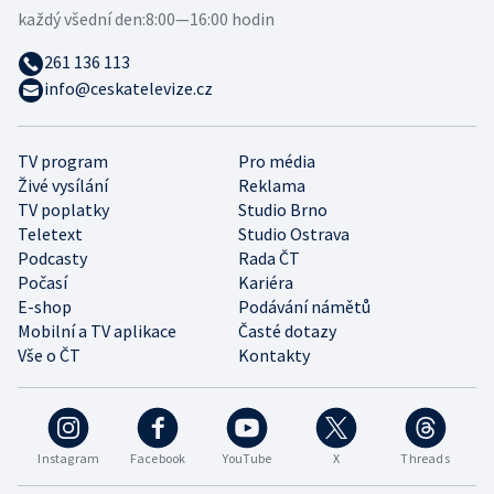
každý všední den:
8:00—16:00 hodin
261 136 113
info@ceskatelevize.cz
TV program
Pro média
Živé vysílání
Reklama
TV poplatky
Studio Brno
Teletext
Studio Ostrava
Podcasty
Rada ČT
Počasí
Kariéra
E-shop
Podávání námětů
Mobilní a TV aplikace
Časté dotazy
Vše o ČT
Kontakty
Instagram
Facebook
YouTube
X
Threads