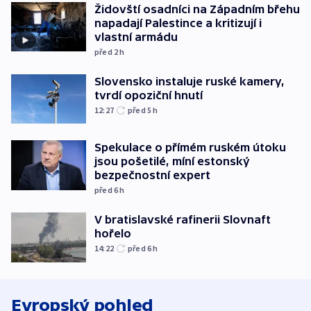
Židovští osadníci na Západním břehu
napadají Palestince a kritizují i
vlastní armádu
před 2
h
Slovensko instaluje ruské kamery,
tvrdí opoziční hnutí
12:27
před 5
h
Spekulace o přímém ruském útoku
jsou pošetilé, míní estonský
bezpečnostní expert
před 6
h
V bratislavské rafinerii Slovnaft
hořelo
14:22
před 6
h
Evropský pohled