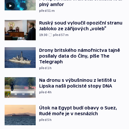
plný amfor
před 51
m
Ruský soud vyloučil opoziční stranu
Jabloko ze zářijových „voleb“
19:30
před 57
m
Drony britského námořnictva tajně
posílaly data do Číny, píše The
Telegraph
před 1
h
Na dronu s výbušninou z letiště u
Lipska našli policisté stopy DNA
před 4
h
Útok na Egypt budí obavy o Suez,
Rudé moře je v nesnázích
před 5
h