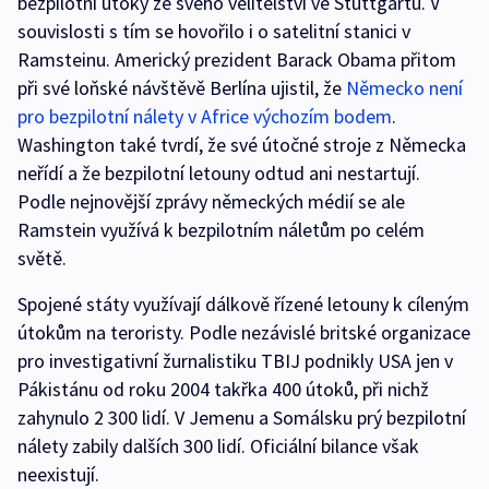
bezpilotní útoky ze svého velitelství ve Stuttgartu. V
souvislosti s tím se hovořilo i o satelitní stanici v
Ramsteinu. Americký prezident Barack Obama přitom
při své loňské návštěvě Berlína ujistil, že
Německo není
pro bezpilotní nálety v Africe výchozím bodem
.
Washington také tvrdí, že své útočné stroje z Německa
neřídí a že bezpilotní letouny odtud ani nestartují.
Podle nejnovější zprávy německých médií se ale
Ramstein využívá k bezpilotním náletům po celém
světě.
Spojené státy využívají dálkově řízené letouny k cíleným
útokům na teroristy. Podle nezávislé britské organizace
pro investigativní žurnalistiku TBIJ podnikly USA jen v
Pákistánu od roku 2004 takřka 400 útoků, při nichž
zahynulo 2 300 lidí. V Jemenu a Somálsku prý bezpilotní
nálety zabily dalších 300 lidí. Oficiální bilance však
neexistují.