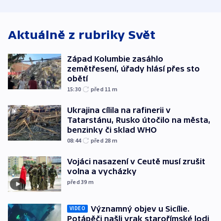
odbory
benzinky či s
WHO
Aktuálně z rubriky
Svět
Západ Kolumbie zasáhlo
zemětřesení, úřady hlásí přes sto
obětí
15:30
před 11
m
Ukrajina cílila na rafinerii v
Tatarstánu, Rusko útočilo na města,
benzinky či sklad WHO
08:44
před 28
m
Vojáci nasazení v Ceutě musí zrušit
volna a vycházky
před 39
m
Významný objev u Sicílie.
VIDEO
Potápěči našli vrak starořímské lodi