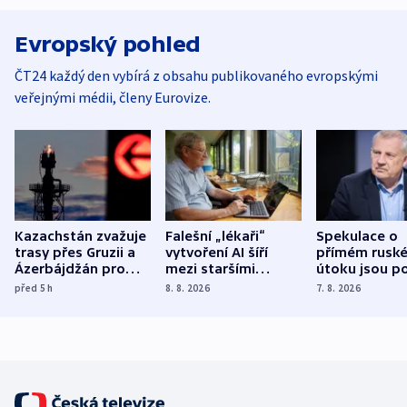
Evropský pohled
ČT24 každý den vybírá z obsahu publikovaného evropskými
veřejnými médii, členy Eurovize.
Kazachstán zvažuje
Falešní „lékaři“
Spekulace o
trasy přes Gruzii a
vytvoření AI šíří
přímém rusk
Ázerbájdžán pro
mezi staršími
útoku jsou po
vývoz ropy do
Poláky nebezpečné
míní estonsk
před 5
h
8. 8. 2026
7. 8. 2026
Evropy
zdravotní rady
bezpečnostn
expert