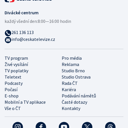
Divácké centrum
každý všední den:
8:00—16:00 hodin
261 136 113
info@ceskatelevize.cz
TV program
Pro média
Živé vysílání
Reklama
TV poplatky
Studio Brno
Teletext
Studio Ostrava
Podcasty
Rada ČT
Počasí
Kariéra
E-shop
Podávání námětů
Mobilní a TV aplikace
Časté dotazy
Vše o ČT
Kontakty