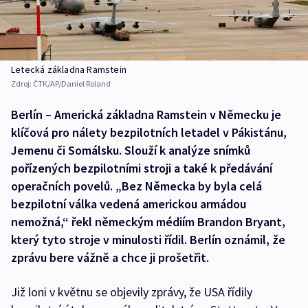
Letecká základna Ramstein
Zdroj:
ČTK/AP/Daniel Roland
Berlín – Americká základna Ramstein v Německu je
klíčová pro nálety bezpilotních letadel v Pákistánu,
Jemenu či Somálsku. Slouží k analýze snímků
pořízených bezpilotními stroji a také k předávání
operačních povelů. „Bez Německa by byla celá
bezpilotní válka vedená americkou armádou
nemožná,“ řekl německým médiím Brandon Bryant,
který tyto stroje v minulosti řídil. Berlín oznámil, že
zprávu bere vážně a chce ji prošetřit.
Již loni v květnu se objevily zprávy, že USA řídily