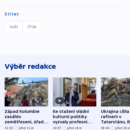
ŠTÍTKY
Svět
ČT24
Výběr redakce
Západ Kolumbie
Ke stažení vládní
Ukrajina cílila
zasáhlo
kulturní politiky
rafinerii v
zemětřesení, úřady
vyzvaly profesní
Tatarstánu, 
hlásí přes sto obětí
organizace, spolky i
útočilo na mě
15:30
před 11
m
10:07
před 24
m
08:44
před 28