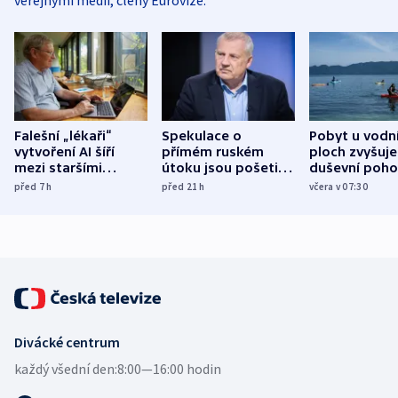
veřejnými médii, členy Eurovize.
Falešní „lékaři“
Spekulace o
Pobyt u vodn
vytvoření AI šíří
přímém ruském
ploch zvyšuje
mezi staršími
útoku jsou pošetilé,
duševní poho
Poláky nebezpečné
míní estonský
ukázala
před 7
h
před 21
h
včera v 07:30
zdravotní rady
bezpečnostní
mezinárodní 
expert
Divácké centrum
každý všední den:
8:00—16:00 hodin