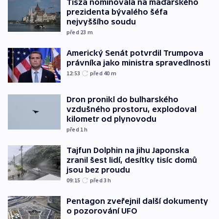
Tisza nominovala na maďarského
prezidenta bývalého šéfa
nejvyššího soudu
před 23
m
Americký Senát potvrdil Trumpova
právníka jako ministra spravedlnosti
12:53
před 40
m
Dron pronikl do bulharského
vzdušného prostoru, explodoval
kilometr od plynovodu
před 1
h
Tajfun Dolphin na jihu Japonska
zranil šest lidí, desítky tisíc domů
jsou bez proudu
09:15
před 3
h
Pentagon zveřejnil další dokumenty
o pozorování UFO