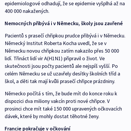
epidemiologové odhadují, že se epidemie vyšplhá až na
400 000 nakažených.
Nemocných přibývá i v Německu, školy jsou zavřené
Pacientů s prasečí chřipkou prudce přibývá i v Německu.
Německý Institut Roberta Kocha uvedl, že se v
Německu novou chřipkou zatím nakazilo přes 50 000
lidí. Třináct lidí vir A(H1N1) připravil o život. Ve
skutečnosti jsou počty pacientů ale nejspíš vyšší. Po
celém Německu se už uzavřely desítky školních tříd a
škol, a děti tak mají kvůli prasečí chřipce prázdniny.
Německo počítá s tím, že bude mít do konce roku k
dispozici dva miliony vakcín proti nové chřipce. V
prosinci chce mít také 150 000 upravených očkovacích
dávek, které by mohly dostat těhotné ženy.
Francie pokračuje v očkování