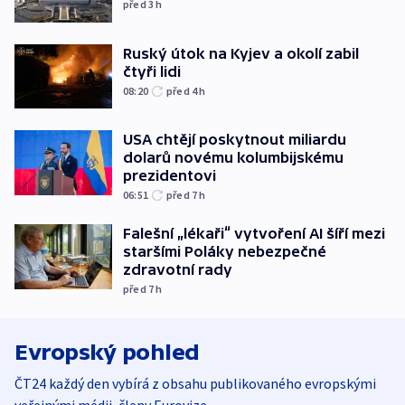
před 3
h
Ruský útok na Kyjev a okolí zabil
čtyři lidi
08:20
před 4
h
USA chtějí poskytnout miliardu
dolarů novému kolumbijskému
prezidentovi
06:51
před 7
h
Falešní „lékaři“ vytvoření AI šíří mezi
staršími Poláky nebezpečné
zdravotní rady
před 7
h
Evropský pohled
ČT24 každý den vybírá z obsahu publikovaného evropskými