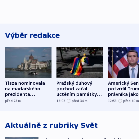
Výběr redakce
Tisza nominovala
Pražský duhový
Americký Sen
na maďarského
pochod začal
potvrdil Tru
prezidenta
uctěním památky
právníka jako
bývalého šéfa
obětí berlínského
ministra
před 23
m
12:02
před 34
m
12:53
před 40
nejvyššího soudu
útoku
spravedlnost
Aktuálně z rubriky
Svět