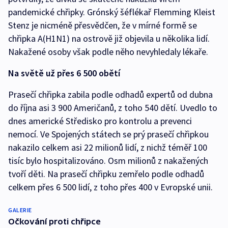
pandemické chřipky. Grónský šéflékař Flemming Kleist
Stenz je nicméně přesvědčen, že v mírné formě se
chřipka A(H1N1) na ostrově již objevila u několika lidí.
Nakažené osoby však podle něho nevyhledaly lékaře.
Na světě už přes 6 500 obětí
Prasečí chřipka zabila podle odhadů expertů od dubna
do října asi 3 900 Američanů, z toho 540 dětí. Uvedlo to
dnes americké Středisko pro kontrolu a prevenci
nemocí. Ve Spojených státech se prý prasečí chřipkou
nakazilo celkem asi 22 milionů lidí, z nichž téměř 100
tisíc bylo hospitalizováno. Osm milionů z nakažených
tvoří děti. Na prasečí chřipku zemřelo podle odhadů
celkem přes 6 500 lidí, z toho přes 400 v Evropské unii.
GALERIE
Očkování proti chřipce