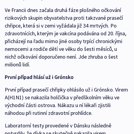
Ve Francii dnes začala druhá fáze plošného očkování
rizikových skupin obyvatelstva proti takzvané prasečí
chřipce, která si v zemi vyžádala již 34 mrtvých. Po
zdravotnících, kterým je vakcína podávána od 20. října,
přicházejí na řadu mimo jiné osoby trpící chronickými
nemocemi a rodiče dětí ve věku do šesti měsíců, u
nichž očkování doporučeno není. Jde zhruba o šest
milionů lidí.
První případ hlásí už i Grónsko
První případ prasečí chřipky ohlásilo už i Grónsko. Virem
A(H1N1) se nakazila holčička v předškolním věku ve
východní části ostrova. Nákazu u ní lékaři zjistili
náhodou při rutinní zdravotní prohlídce.
Laboratorní testy provedené v Dánsku následně
potvrdily, že dívka se skutečně nakazila virem