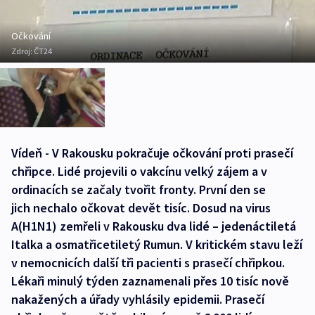
Očkování
Zdroj:
ČT24
Vídeň - V Rakousku pokračuje očkování proti prasečí
chřipce. Lidé projevili o vakcínu velký zájem a v
ordinacích se začaly tvořit fronty. První den se
jich nechalo očkovat devět tisíc. Dosud na virus
A(H1N1) zemřeli v Rakousku dva lidé – jedenáctiletá
Italka a osmatřicetiletý Rumun. V kritickém stavu leží
v nemocnicích další tři pacienti s prasečí chřipkou.
Lékaři minulý týden zaznamenali přes 10 tisíc nově
nakažených a úřady vyhlásily epidemii. Prasečí