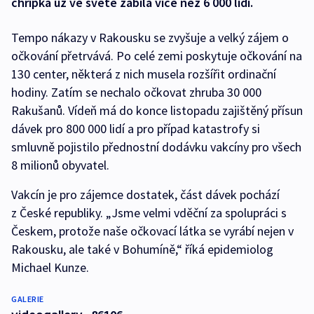
chřipka už ve světě zabila více než 6 000 lidí.
Tempo nákazy v Rakousku se zvyšuje a velký zájem o
očkování přetrvává. Po celé zemi poskytuje očkování na
130 center, některá z nich musela rozšířit ordinační
hodiny. Zatím se nechalo očkovat zhruba 30 000
Rakušanů. Vídeň má do konce listopadu zajištěný přísun
dávek pro 800 000 lidí a pro případ katastrofy si
smluvně pojistilo přednostní dodávku vakcíny pro všech
8 milionů obyvatel.
Vakcín je pro zájemce dostatek, část dávek pochází
z České republiky. „Jsme velmi vděční za spolupráci s
Českem, protože naše očkovací látka se vyrábí nejen v
Rakousku, ale také v Bohumíně,“ říká epidemiolog
Michael Kunze.
GALERIE