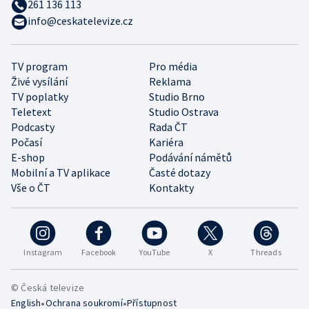
261 136 113
info@ceskatelevize.cz
TV program
Pro média
Živé vysílání
Reklama
TV poplatky
Studio Brno
Teletext
Studio Ostrava
Podcasty
Rada ČT
Počasí
Kariéra
E-shop
Podávání námětů
Mobilní a TV aplikace
Časté dotazy
Vše o ČT
Kontakty
Instagram
Facebook
YouTube
X
Threads
© Česká televize
•
•
English
Ochrana soukromí
Přístupnost