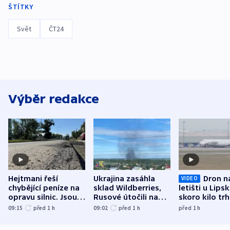
ŠTÍTKY
Svět
ČT24
Výběr redakce
Hejtmani řeší
Ukrajina zasáhla
Dron n
VIDEO
chybějící peníze na
sklad Wildberries,
letišti u Lips
opravu silnic. Jsou
Rusové útočili na
skoro kilo trh
nenárokové, namítá
trh, hasiče či
indicie ukazuj
09:15
před 1
h
09:02
před 1
h
před 1
h
ministerstvo
stadion
Rusko