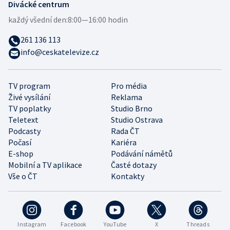
Divácké centrum
každý všední den:
8:00—16:00 hodin
261 136 113
info@ceskatelevize.cz
TV program
Pro média
Živé vysílání
Reklama
TV poplatky
Studio Brno
Teletext
Studio Ostrava
Podcasty
Rada ČT
Počasí
Kariéra
E-shop
Podávání námětů
Mobilní a TV aplikace
Časté dotazy
Vše o ČT
Kontakty
Instagram
Facebook
YouTube
X
Threads