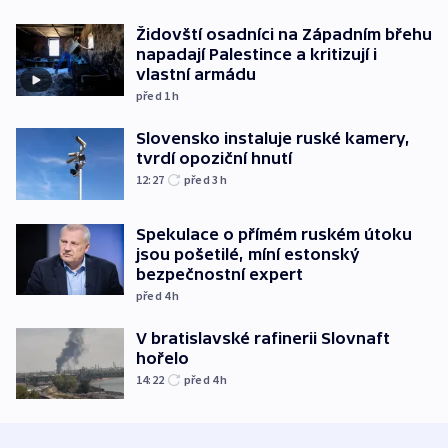
Židovští osadníci na Západním břehu
napadají Palestince a kritizují i
vlastní armádu
před 1
h
Slovensko instaluje ruské kamery,
tvrdí opoziční hnutí
12:27
před 3
h
Spekulace o přímém ruském útoku
jsou pošetilé, míní estonský
bezpečnostní expert
před 4
h
V bratislavské rafinerii Slovnaft
hořelo
14:22
před 4
h