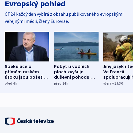
Evropský pohled
ČT24 každý den vybírá z obsahu publikovaného evropskými
veřejnými médii, členy Eurovize.
Spekulace o
Pobyt u vodních
Jiný jazyk i t
přímém ruském
ploch zvyšuje
Ve Francii
útoku jsou pošetilé,
duševní pohodu,
spolupracují h
míní estonský
ukázala
různých zemí
před 4
h
před 14
h
včera v 15:30
bezpečnostní
mezinárodní studie
expert