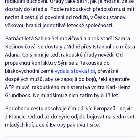
radikální duchovní. Úřady také šetří, jak je možné, že se
dostaly do letadla. Podle rakouských předpisů musí mít
nezletilí cestující povolení od rodičů, v Česku stanoví
věkovou hranici jednotlivé letecké společnosti.
Patnáctiletá Sabina Selimovičová a a rok starší Samra
Kešinovičová se dostaly z Vídně přes Istanbul do města
Adana. Co s nimi je teď, rakouské úřady nevědí. Od
propuknutí konfliktu v Sýrii se z Rakouska do
blízkovýchodní země
vydala stovka lidí
, převážně
dospělých mužů, aby se zapojili do bojů, řekl agentuře
AFP mluvčí rakouského ministerstva vnitra Karl-Heinz
Grundböck. Nejmladšímu z nich zatím bylo 17 let.
Podobnou cestu absolvuje čím dál víc Evropanů - nejvíc
z Francie. Odtud už do Sýrie odjelo bojovat na sedm set
mladých lidí, z celé Evropy pak dva tisíce.