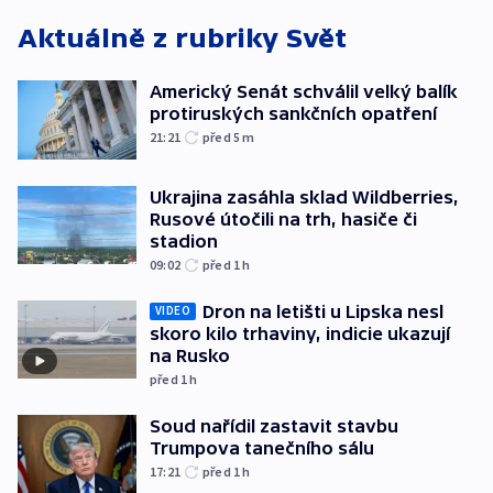
Aktuálně z rubriky
Svět
Americký Senát schválil velký balík
protiruských sankčních opatření
21:21
před 5
m
Ukrajina zasáhla sklad Wildberries,
Rusové útočili na trh, hasiče či
stadion
09:02
před 1
h
Dron na letišti u Lipska nesl
VIDEO
skoro kilo trhaviny, indicie ukazují
na Rusko
před 1
h
Soud nařídil zastavit stavbu
Trumpova tanečního sálu
17:21
před 1
h