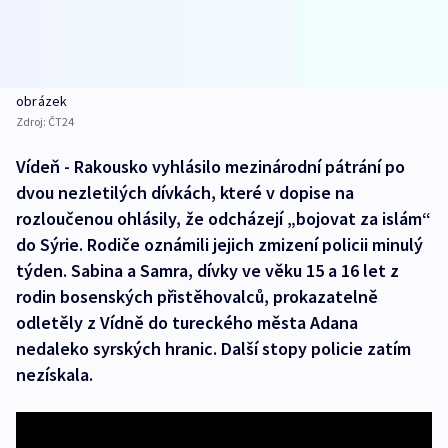
obrázek
Zdroj:
ČT24
Vídeň - Rakousko vyhlásilo mezinárodní pátrání po
dvou nezletilých dívkách, které v dopise na
rozloučenou ohlásily, že odcházejí „bojovat za islám“
do Sýrie. Rodiče oznámili jejich zmizení policii minulý
týden. Sabina a Samra, dívky ve věku 15 a 16 let z
rodin bosenských přistěhovalců, prokazatelně
odletěly z Vídně do tureckého města Adana
nedaleko syrských hranic. Další stopy policie zatím
nezískala.