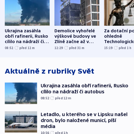
Ukrajina zasáhla
Demolice vyhořelé
Za dotační p
obří rafinerii, Rusko
výškové budovy ve
ohledně
cílilo na nádraží či
Zlíně začne až v
Technologic
autobus
následujících dnech
parku poslal
08:52
před 12
m
12:29
před 31
m
15:19
před 1
h
do vězení dv
Aktuálně z rubriky
Svět
Ukrajina zasáhla obří rafinerii, Rusko
cílilo na nádraží či autobus
08:52
před 12
m
Letadlo, u kterého se v Lipsku našel
dron, bylo naložené municí, píší
média
10:56
před 1
h