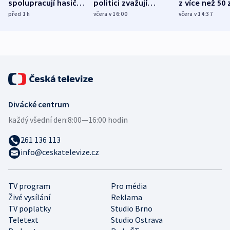
spolupracují hasiči z
politici zvažují
z více než 50 
různých zemí
dohodu o
Bojovali na s
před 1
h
včera v 16:00
včera v 14:37
demografii
Ruska
Divácké centrum
každý všední den:
8:00—16:00 hodin
261 136 113
info@ceskatelevize.cz
TV program
Pro média
Živé vysílání
Reklama
TV poplatky
Studio Brno
Teletext
Studio Ostrava