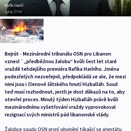
Rafík Harírí
Zdroj:
ČT24
Bejrút - Mezinárodní tribunálu OSN pro Libanon
vznesl ¨„předběžnou žalobu“ kvůli šest let staré
vraždě tehdejšího premiéra Rafíka Harírího. Jména
podezřelých nezveřejnil, předpokládá se ale, že mezi
nimi jsou i členové šíitského hnutí Hizballáh. Soud
teď musí rozhodnout, jestli je dost důkazů na to, aby
otevřel proces. Minulý týden Hizballáh právě kvůli
mezinárodnímu vyšetřování vraždy vyprovokoval
rezignací svých ministrů pád libanonské vlády.
Žalobce soudu OSN první obvinění týkající se atentátu