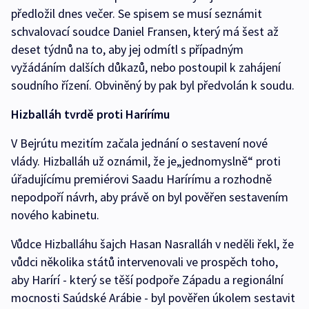
předložil dnes večer. Se spisem se musí seznámit
schvalovací soudce Daniel Fransen, který má šest až
deset týdnů na to, aby jej odmítl s případným
vyžádáním dalších důkazů, nebo postoupil k zahájení
soudního řízení. Obviněný by pak byl předvolán k soudu.
Hizballáh tvrdě proti Harírímu
V Bejrútu mezitím začala jednání o sestavení nové
vlády. Hizballáh už oznámil, že je„jednomyslně“ proti
úřadujícímu premiérovi Saadu Harírímu a rozhodně
nepodpoří návrh, aby právě on byl pověřen sestavením
nového kabinetu.
Vůdce Hizballáhu šajch Hasan Nasralláh v neděli řekl, že
vůdci několika států intervenovali ve prospěch toho,
aby Harírí - který se těší podpoře Západu a regionální
mocnosti Saúdské Arábie - byl pověřen úkolem sestavit