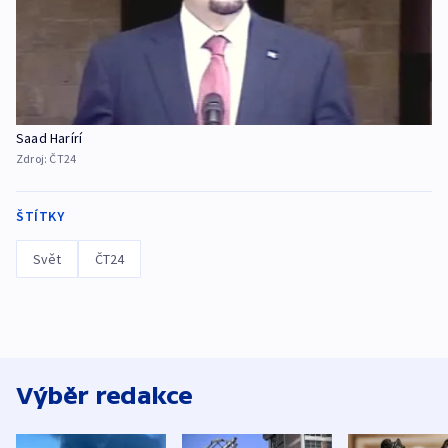
Saad Harírí
Zdroj:
ČT24
ŠTÍTKY
Svět
ČT24
Výběr redakce