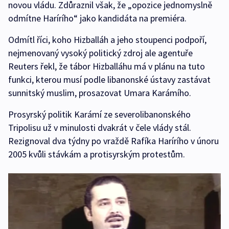
novou vládu. Zdůraznil však, že „opozice jednomyslně
odmítne Harírího“ jako kandidáta na premiéra.
Odmítl říci, koho Hizballáh a jeho stoupenci podpoří,
nejmenovaný vysoký politický zdroj ale agentuře
Reuters řekl, že tábor Hizballáhu má v plánu na tuto
funkci, kterou musí podle libanonské ústavy zastávat
sunnitský muslim, prosazovat Umara Karámího.
Prosyrský politik Karámí ze severolibanonského
Tripolisu už v minulosti dvakrát v čele vlády stál.
Rezignoval dva týdny po vraždě Rafíka Harírího v únoru
2005 kvůli stávkám a protisyrským protestům.