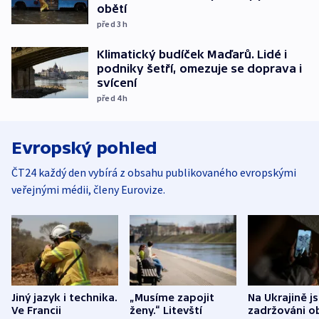
obětí
před 3
h
Klimatický budíček Maďarů. Lidé i
podniky šetří, omezuje se doprava i
svícení
před 4
h
Evropský pohled
ČT24 každý den vybírá z obsahu publikovaného evropskými
veřejnými médii, členy Eurovize.
Jiný jazyk i technika.
„Musíme zapojit
Na Ukrajině j
Ve Francii
ženy.“ Litevští
zadržováni o