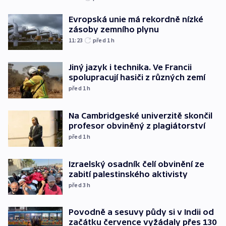
Evropská unie má rekordně nízké
zásoby zemního plynu
11:23
před 1
h
Jiný jazyk i technika. Ve Francii
spolupracují hasiči z různých zemí
před 1
h
Na Cambridgeské univerzitě skončil
profesor obviněný z plagiátorství
před 1
h
Izraelský osadník čelí obvinění ze
zabití palestinského aktivisty
před 3
h
Povodně a sesuvy půdy si v Indii od
začátku července vyžádaly přes 130