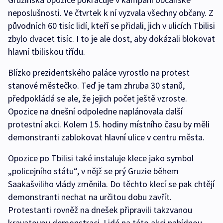
neposlušnosti. Ve čtvrtek k ní vyzvala všechny občany. Z
původních 60 tisíc lidí, kteří se přidali, jich v ulicích Tbilisi
zbylo dvacet tisíc. I to je ale dost, aby dokázali blokovat
hlavní tbiliskou třídu.
Blízko prezidentského paláce vyrostlo na protest
stanové městečko. Teď je tam zhruba 30 stanů,
předpokládá se ale, že jejich počet ještě vzroste.
Opozice na dnešní odpoledne naplánovala další
protestní akci. Kolem 15. hodiny místního času by měli
demonstranti zablokovat hlavní ulice v centru města.
Opozice po Tbilisi také instaluje klece jako symbol
„policejního státu“, v nějž se prý Gruzie během
Saakašviliho vlády změnila. Do těchto klecí se pak chtějí
demonstranti nechat na určitou dobu zavřít.
Protestanti rovněž na dnešek připravili takzvanou
kravatovou demonstraci. Lidé na této akci nabídnou