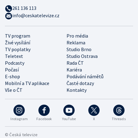
261 136 113
info@ceskatelevize.cz
TV program
Pro média
Živé vysílání
Reklama
TV poplatky
Studio Brno
Teletext
Studio Ostrava
Podcasty
Rada ČT
Počasí
Kariéra
E-shop
Podávání námětů
Mobilní a TV aplikace
Časté dotazy
Vše o ČT
Kontakty
Instagram
Facebook
YouTube
X
Threads
© Česká televize