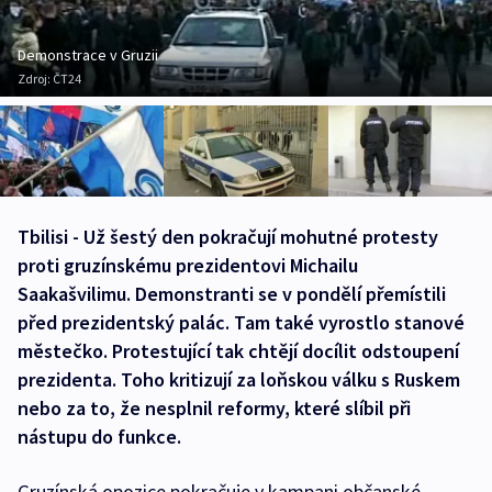
Demonstrace v Gruzii
Zdroj:
ČT24
Tbilisi - Už šestý den pokračují mohutné protesty
proti gruzínskému prezidentovi Michailu
Saakašvilimu. Demonstranti se v pondělí přemístili
před prezidentský palác. Tam také vyrostlo stanové
městečko. Protestující tak chtějí docílit odstoupení
prezidenta. Toho kritizují za loňskou válku s Ruskem
nebo za to, že nesplnil reformy, které slíbil při
nástupu do funkce.
Gruzínská opozice pokračuje v kampani občanské