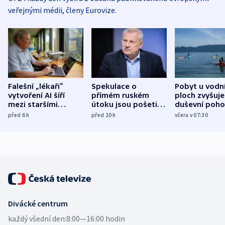
veřejnými médii, členy Eurovize.
Falešní „lékaři“
Spekulace o
Pobyt u vodn
vytvoření AI šíří
přímém ruském
ploch zvyšuje
mezi staršími
útoku jsou pošetilé,
duševní poho
Poláky nebezpečné
míní estonský
ukázala
před 6
h
před 20
h
včera v 07:30
zdravotní rady
bezpečnostní
mezinárodní 
expert
Divácké centrum
každý všední den:
8:00—16:00 hodin