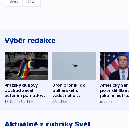
Svět
ČT24
Výběr redakce
Pražský duhový
Dron pronikl do
Americký Sen
pochod začal
bulharského
potvrdil Blan
uctěním památky
vzdušného
jako ministra
obětí berlínského
prostoru,
spravedlnost
12:02
před 19
m
před 52
m
před 1
h
útoku
explodoval kilometr
od plynovodu
Aktuálně z rubriky
Svět