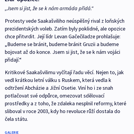
„Jsem si jist, že se k nám armáda přidá.“
Protesty vede Saakašviliho neúspěšný rival z loňských
prezidentských voleb. Zatím byly poklidné, ale opozice
chce přitvrdit. Její lídr Levan Gačečiladze prohlašuje:
„Budeme se bránit, budeme bránit Gruzii a budeme
bojovat až do konce. Jsem si jist, že se k nám vojáci
přidají.“
Kritikové Saakašvilimu vyčítají řadu věcí. Nejen to, jak
vedl krátkou letní válku s Ruskem, která vedla k
odtržení Abcházie a Jižní Osetie. Viní ho i ze snah
potlačovat své odpůrce, omezovat sdělovací
prostředky a z toho, že zdaleka nesplnil reformy, které
sliboval v roce 2003, kdy ho revoluce růží dostala do
čela státu.
GALERIE