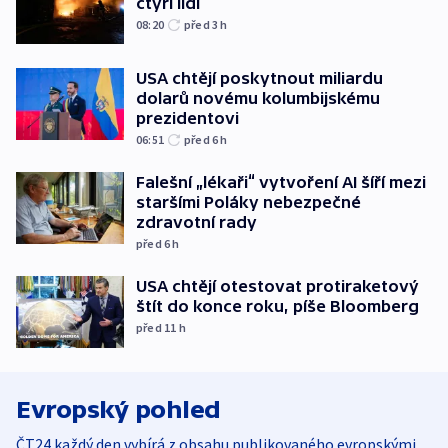
čtyři lidi
08:20
před 3
h
USA chtějí poskytnout miliardu
dolarů novému kolumbijskému
prezidentovi
06:51
před 6
h
Falešní „lékaři“ vytvoření AI šíří mezi
staršími Poláky nebezpečné
zdravotní rady
před 6
h
USA chtějí otestovat protiraketový
štít do konce roku, píše Bloomberg
před 11
h
Evropský pohled
ČT24 každý den vybírá z obsahu publikovaného evropskými