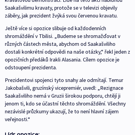
Saakašvilimu kravaty, protože se v televizi objevily
záběry, jak prezident žvýká svou červenou kravatu.
Ještě více si opozice slibuje od každodenních
shromáždění v Tbilisi. „Budeme se shromažďovat v
různých částech města, abychom od Saakašviliho
dostali konkrétní odpovědi na naše otázky,“ řekl jeden z
opozičních předáků Irakli Alasania. Cílem opozice je
odstoupení prezidenta.
Prezidentovi spojenci tyto snahy ale odmítají. Temur
Jakobašvili, gruzínský vicepremiér, uvedl: „Rezignace
Saakašviliho nemá v Gruzii širokou podporu, chtějí ji
jenom ti, kdo se účastní těchto shromáždění. Všechny
nezávislé průzkumy ukazují, že to není hlavní zájem
veřejnosti.“
Lídr opozice: