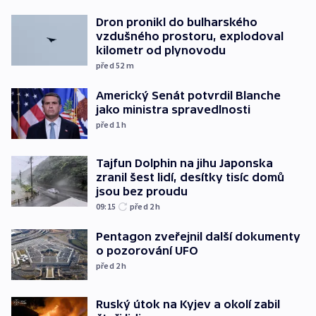
Dron pronikl do bulharského
vzdušného prostoru, explodoval
kilometr od plynovodu
před 52
m
Americký Senát potvrdil Blanche
jako ministra spravedlnosti
před 1
h
Tajfun Dolphin na jihu Japonska
zranil šest lidí, desítky tisíc domů
jsou bez proudu
09:15
před 2
h
Pentagon zveřejnil další dokumenty
o pozorování UFO
před 2
h
Ruský útok na Kyjev a okolí zabil