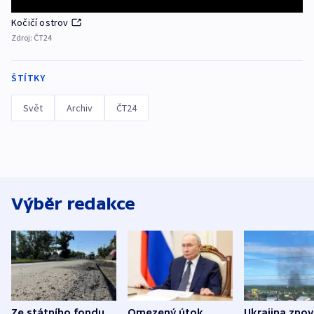
Kočičí ostrov
Zdroj:
ČT24
ŠTÍTKY
Svět
Archiv
ČT24
Výběr redakce
Ze státního fondu
Omezený útok
Ukrajina zno