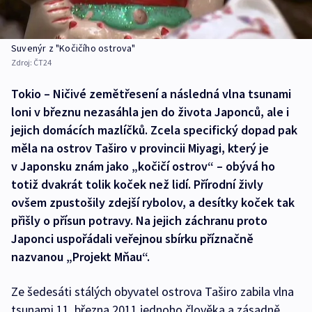
Suvenýr z "Kočičího ostrova"
Zdroj:
ČT24
Tokio – Ničivé zemětřesení a následná vlna tsunami
loni v březnu nezasáhla jen do života Japonců, ale i
jejich domácích mazlíčků. Zcela specifický dopad pak
měla na ostrov Taširo v provincii Miyagi, který je
v Japonsku znám jako „kočičí ostrov“ – obývá ho
totiž dvakrát tolik koček než lidí. Přírodní živly
ovšem zpustošily zdejší rybolov, a desítky koček tak
přišly o přísun potravy. Na jejich záchranu proto
Japonci uspořádali veřejnou sbírku příznačně
nazvanou „Projekt Mňau“.
Ze šedesáti stálých obyvatel ostrova Taširo zabila vlna
tsunami 11. března 2011 jednoho člověka a zásadně