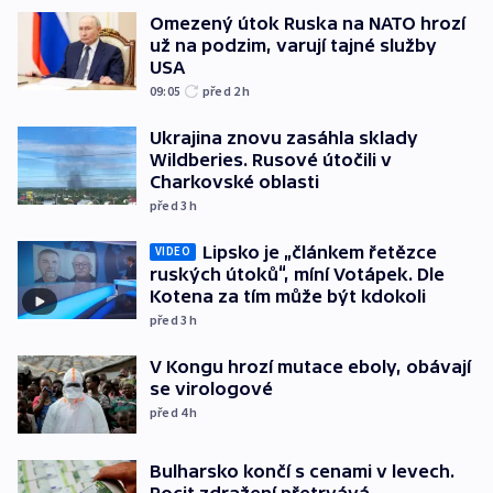
Omezený útok Ruska na NATO hrozí
už na podzim, varují tajné služby
USA
09:05
před 2
h
Ukrajina znovu zasáhla sklady
Wildberies. Rusové útočili v
Charkovské oblasti
před 3
h
Lipsko je „článkem řetězce
VIDEO
ruských útoků“, míní Votápek. Dle
Kotena za tím může být kdokoli
před 3
h
V Kongu hrozí mutace eboly, obávají
se virologové
před 4
h
Bulharsko končí s cenami v levech.