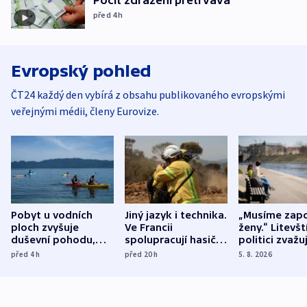
Pocit zdražení přetrvává
před 4
h
Evropský pohled
ČT24 každý den vybírá z obsahu publikovaného evropskými
veřejnými médii, členy Eurovize.
Pobyt u vodních
Jiný jazyk i technika.
„Musíme zapo
ploch zvyšuje
Ve Francii
ženy.“ Litevšt
duševní pohodu,
spolupracují hasiči z
politici zvažuj
ukázala
různých zemí
dohodu o
před 4
h
před 20
h
5. 8. 2026
mezinárodní studie
demografii