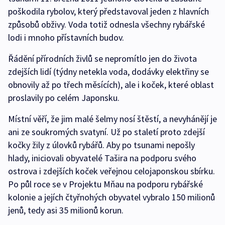
poškodila rybolov, který představoval jeden z hlavních
způsobů obživy. Voda totiž odnesla všechny rybářské
lodi i mnoho přístavních budov.
Řádění přírodních živlů se nepromítlo jen do života
zdejších lidí (týdny netekla voda, dodávky elektřiny se
obnovily až po třech měsících), ale i koček, které oblast
proslavily po celém Japonsku.
Místní věří, že jim malé šelmy nosí štěstí, a nevyhánějí je
ani ze soukromých svatyní. Už po staletí proto zdejší
kočky žily z úlovků rybářů. Aby po tsunami nepošly
hlady, iniciovali obyvatelé Tašira na podporu svého
ostrova i zdejších koček veřejnou celojaponskou sbírku.
Po půl roce se v Projektu Mňau na podporu rybářské
kolonie a jejích čtyřnohých obyvatel vybralo 150 milionů
jenů, tedy asi 35 milionů korun.