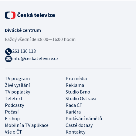
Divácké centrum
každý všední den:
8:00—16:00 hodin
261 136 113
info@ceskatelevize.cz
TV program
Pro média
Živé vysílání
Reklama
TV poplatky
Studio Brno
Teletext
Studio Ostrava
Podcasty
Rada ČT
Počasí
Kariéra
E-shop
Podávání námětů
Mobilní a TV aplikace
Časté dotazy
Vše o ČT
Kontakty