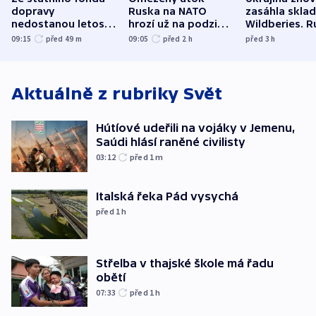
dopravy
Ruska na NATO
zasáhla skla
nedostanou letos
hrozí už na podzim,
Wildberies. 
kraje na silnice ani
varují tajné služby
útočili v Cha
09:15
před 49
m
09:05
před 2
h
před 3
h
korunu, řekl Půta
USA
oblasti
Aktuálně z rubriky
Svět
Hútíové udeřili na vojáky v Jemenu,
Saúdi hlásí raněné civilisty
03:12
před 1
m
Italská řeka Pád vysychá
před 1
h
Střelba v thajské škole má řadu
obětí
07:33
před 1
h