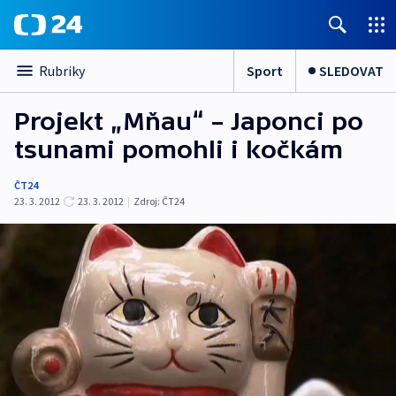
Sport
SLEDOVAT
Rubriky
Projekt „Mňau“ – Japonci po
tsunami pomohli i kočkám
ČT24
23. 3. 2012
23. 3. 2012
|
Zdroj:
ČT24