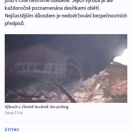
jsou v Číně nesmírně oblíbené. Jejich výroba je ale
každoročně poznamenána desítkami obětí.
Nejčastějším důvodem je nedodržování bezpečnostních
předpisů.
Výbuch v čínské továrně Sin-pching
Zdroj:
ČT24
ŠTÍTKY