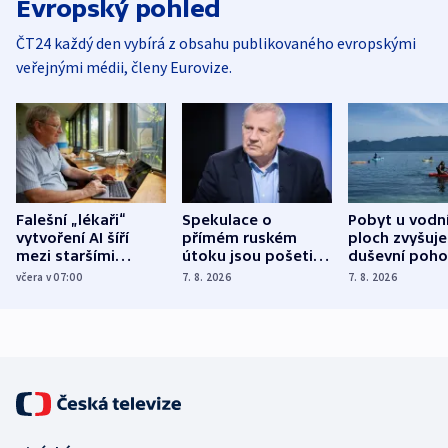
Evropský pohled
ČT24 každý den vybírá z obsahu publikovaného evropskými
veřejnými médii, členy Eurovize.
Falešní „lékaři“
Spekulace o
Pobyt u vodn
vytvoření AI šíří
přímém ruském
ploch zvyšuje
mezi staršími
útoku jsou pošetilé,
duševní poho
Poláky nebezpečné
míní estonský
ukázala
včera v 07:00
7. 8. 2026
7. 8. 2026
zdravotní rady
bezpečnostní
mezinárodní 
expert