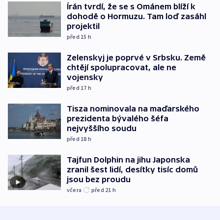
Írán tvrdí, že se s Ománem blíží k
dohodě o Hormuzu. Tam loď zasáhl
projektil
před 15
h
Zelenskyj je poprvé v Srbsku. Země
chtějí spolupracovat, ale ne
vojensky
před 17
h
Tisza nominovala na maďarského
prezidenta bývalého šéfa
nejvyššího soudu
před 18
h
Tajfun Dolphin na jihu Japonska
zranil šest lidí, desítky tisíc domů
jsou bez proudu
včera
před 21
h