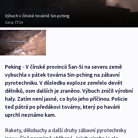
Výbuch v čínské továrně Sin-pching
Zdroj:
ČT24
Peking - V čínské provincii Šan-Si na severu země
vybuchla v pátek továrna Sin-pching na zábavní
pyrotechniku. V důsledku exploze zemřelo devět
dělníků, osm dalších je zraněno. Výbuch zničil výrobní
haly. Zatím není jasné, co bylo jeho příčinou. Policie
teď pátrá po předákovi továrny, který po havárii
uprchl neznámo kam.
Rakety, dělobuchy a další druhy zábavní pyrotechniky