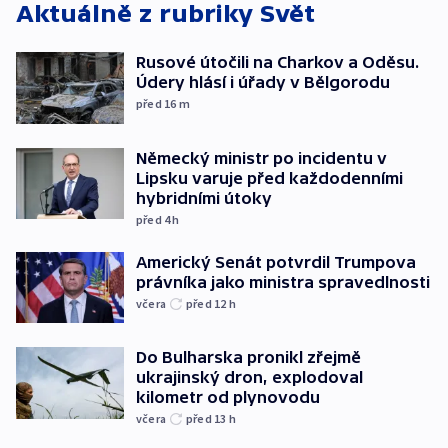
Aktuálně z rubriky
Svět
Rusové útočili na Charkov a Oděsu.
Údery hlásí i úřady v Bělgorodu
před 16
m
Německý ministr po incidentu v
Lipsku varuje před každodenními
hybridními útoky
před 4
h
Americký Senát potvrdil Trumpova
právníka jako ministra spravedlnosti
včera
před 12
h
Do Bulharska pronikl zřejmě
ukrajinský dron, explodoval
kilometr od plynovodu
včera
před 13
h