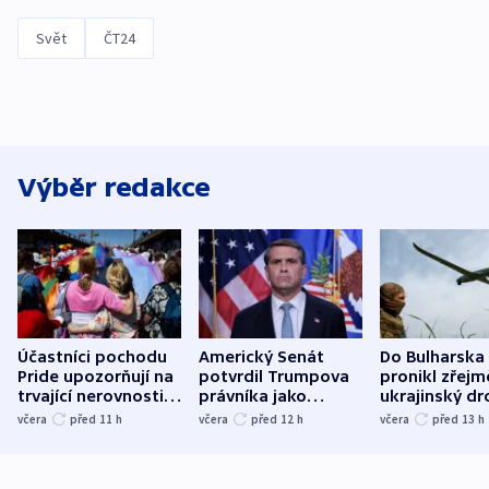
Svět
ČT24
Výběr redakce
Účastníci pochodu
Americký Senát
Do Bulharska
Pride upozorňují na
potvrdil Trumpova
pronikl zřejm
trvající nerovnosti i
právníka jako
ukrajinský dr
společenskou
ministra
explodoval k
včera
před 11
h
včera
před 12
h
včera
před 13
h
atmosféru
spravedlnosti
od plynovod