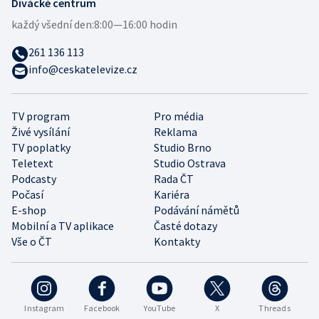
Divácké centrum
každý všední den:
8:00—16:00 hodin
261 136 113
info@ceskatelevize.cz
TV program
Pro média
Živé vysílání
Reklama
TV poplatky
Studio Brno
Teletext
Studio Ostrava
Podcasty
Rada ČT
Počasí
Kariéra
E-shop
Podávání námětů
Mobilní a TV aplikace
Časté dotazy
Vše o ČT
Kontakty
Instagram
Facebook
YouTube
X
Threads