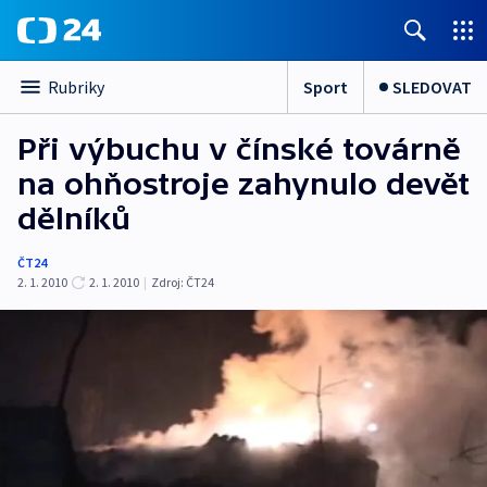
Sport
SLEDOVAT
Rubriky
Při výbuchu v čínské továrně
na ohňostroje zahynulo devět
dělníků
ČT24
2. 1. 2010
2. 1. 2010
|
Zdroj:
ČT24