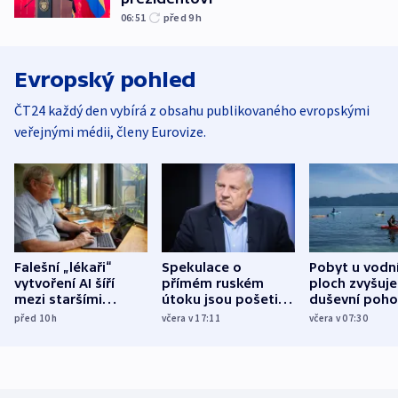
06:51
před 9
h
Evropský pohled
ČT24 každý den vybírá z obsahu publikovaného evropskými
veřejnými médii, členy Eurovize.
Falešní „lékaři“
Spekulace o
Pobyt u vodn
vytvoření AI šíří
přímém ruském
ploch zvyšuje
mezi staršími
útoku jsou pošetilé,
duševní poho
Poláky nebezpečné
míní estonský
ukázala
před 10
h
včera v 17:11
včera v 07:30
zdravotní rady
bezpečnostní
mezinárodní 
expert