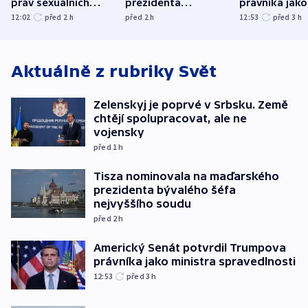
práv sexuálních
prezidenta
právníka jako
menšin
bývalého šéfa
ministra
12:02
před 2
h
před 2
h
12:53
před 3
h
nejvyššího soudu
spravedlnost
Aktuálně z rubriky
Svět
Zelenskyj je poprvé v Srbsku. Země
chtějí spolupracovat, ale ne
vojensky
před 1
h
Tisza nominovala na maďarského
prezidenta bývalého šéfa
nejvyššího soudu
před 2
h
Americký Senát potvrdil Trumpova
právníka jako ministra spravedlnosti
12:53
před 3
h