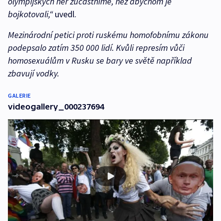
olympijských her zúčastníme, než abychom je
bojkotovali,“
uvedl.
Mezinárodní petici proti ruskému homofobnímu zákonu
podepsalo zatím 350 000 lidí. Kvůli represím vůči
homosexuálům v Rusku se bary ve světě například
zbavují vodky.
GALERIE
videogallery_000237694