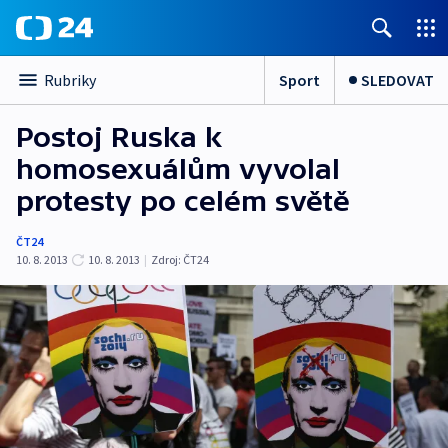
Sport
SLEDOVAT
Rubriky
Postoj Ruska k
homosexuálům vyvolal
protesty po celém světě
ČT24
10. 8. 2013
10. 8. 2013
|
Zdroj:
ČT24