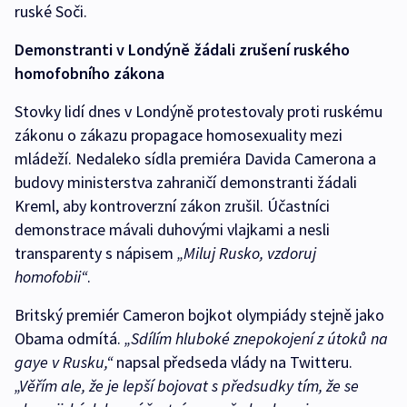
ruské Soči.
Demonstranti v Londýně žádali zrušení ruského
homofobního zákona
Stovky lidí dnes v Londýně protestovaly proti ruskému
zákonu o zákazu propagace homosexuality mezi
mládeží. Nedaleko sídla premiéra Davida Camerona a
budovy ministerstva zahraničí demonstranti žádali
Kreml, aby kontroverzní zákon zrušil. Účastníci
demonstrace mávali duhovými vlajkami a nesli
transparenty s nápisem
„Miluj Rusko, vzdoruj
homofobii“
.
Britský premiér Cameron bojkot olympiády stejně jako
Obama odmítá.
„Sdílím hluboké znepokojení z útoků na
gaye v Rusku,“
napsal předseda vlády na Twitteru.
„Věřím ale, že je lepší bojovat s předsudky tím, že se