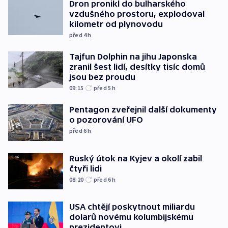
Dron pronikl do bulharského
vzdušného prostoru, explodoval
kilometr od plynovodu
před 4
h
Tajfun Dolphin na jihu Japonska
zranil šest lidí, desítky tisíc domů
jsou bez proudu
09:15
před 5
h
Pentagon zveřejnil další dokumenty
o pozorování UFO
před 6
h
Ruský útok na Kyjev a okolí zabil
čtyři lidi
08:20
před 6
h
USA chtějí poskytnout miliardu
dolarů novému kolumbijskému
prezidentovi