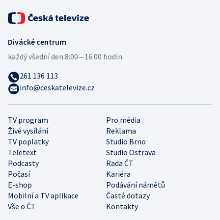
Divácké centrum
každý všední den:
8:00—16:00 hodin
261 136 113
info@ceskatelevize.cz
TV program
Pro média
Živé vysílání
Reklama
TV poplatky
Studio Brno
Teletext
Studio Ostrava
Podcasty
Rada ČT
Počasí
Kariéra
E-shop
Podávání námětů
Mobilní a TV aplikace
Časté dotazy
Vše o ČT
Kontakty