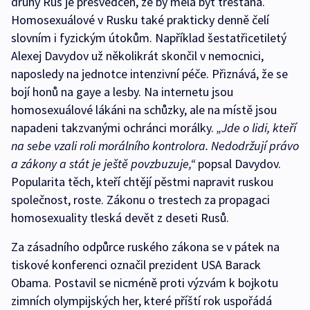
druhý Rus je přesvědčen, že by měla být trestána.
Homosexuálové v Rusku také prakticky denně čelí
slovním i fyzickým útokům. Například šestatřicetiletý
Alexej Davydov už několikrát skončil v nemocnici,
naposledy na jednotce intenzivní péče. Přiznává, že se
bojí honů na gaye a lesby. Na internetu jsou
homosexuálové lákáni na schůzky, ale na místě jsou
napadeni takzvanými ochránci morálky.
„Jde o lidi, kteří
na sebe vzali roli morálního kontrolora. Nedodržují právo
a zákony a stát je ještě povzbuzuje,“
popsal Davydov.
Popularita těch, kteří chtějí pěstmi napravit ruskou
společnost, roste. Zákonu o trestech za propagaci
homosexuality tleská devět z deseti Rusů.
Za zásadního odpůrce ruského zákona se v pátek na
tiskové konferenci označil prezident USA Barack
Obama. Postavil se nicméně proti výzvám k bojkotu
zimních olympijských her, které příští rok uspořádá