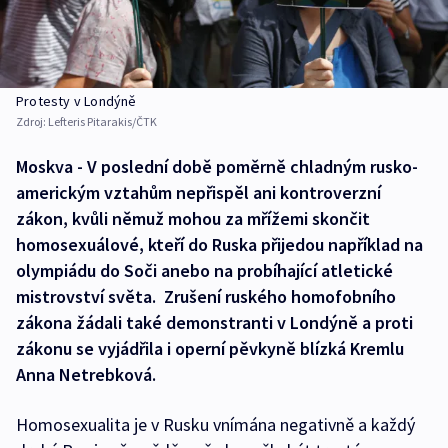
Protesty v Londýně
Zdroj:
Lefteris Pitarakis/ČTK
Moskva - V poslední době poměrně chladným rusko-
americkým vztahům nepřispěl ani kontroverzní
zákon, kvůli němuž mohou za mřížemi skončit
homosexuálové, kteří do Ruska přijedou například na
olympiádu do Soči anebo na probíhající atletické
mistrovství světa. Zrušení ruského homofobního
zákona žádali také demonstranti v Londýně a proti
zákonu se vyjádřila i operní pěvkyně blízká Kremlu
Anna Netrebková.
Homosexualita je v Rusku vnímána negativně a každý