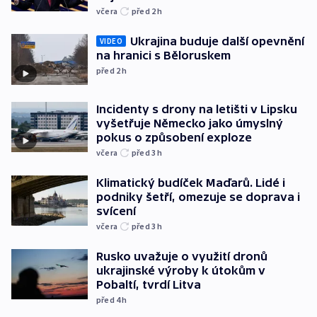
včera
před 2
h
Ukrajina buduje další opevnění
VIDEO
na hranici s Běloruskem
před 2
h
Incidenty s drony na letišti v Lipsku
vyšetřuje Německo jako úmyslný
pokus o způsobení exploze
včera
před 3
h
Klimatický budíček Maďarů. Lidé i
podniky šetří, omezuje se doprava i
svícení
včera
před 3
h
Rusko uvažuje o využití dronů
ukrajinské výroby k útokům v
Pobaltí, tvrdí Litva
před 4
h