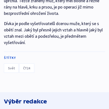
uprchla. Těžce zraněný muž, který měl bodné a řezné
rány na hlavě, krku a prsou, je po operaci již mimo
bezprostřední ohrožení života.
Dívka je podle vyšetřovatelů dcerou muže, který se s
obětí znal. Jaký byl přesně jejich vztah a hlavně jaký byl
vztah mezi obětí a podezřelou, je předmětem
vyšetřování.
ŠTÍTKY
Svět
ČT24
Výběr redakce