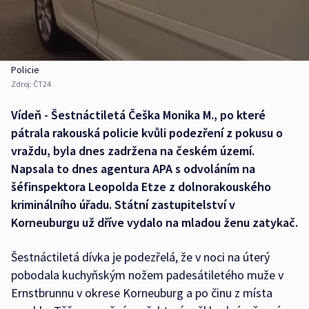
Policie
Zdroj:
ČT24
Vídeň - Šestnáctiletá Češka Monika M., po které
pátrala rakouská policie kvůli podezření z pokusu o
vraždu, byla dnes zadržena na českém území.
Napsala to dnes agentura APA s odvoláním na
šéfinspektora Leopolda Etze z dolnorakouského
kriminálního úřadu. Státní zastupitelství v
Korneuburgu už dříve vydalo na mladou ženu zatykač.
Šestnáctiletá dívka je podezřelá, že v noci na úterý
pobodala kuchyňským nožem padesátiletého muže v
Ernstbrunnu v okrese Korneuburg a po činu z místa