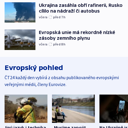
Ukrajina zasáhla obří rafinerii, Rusko
cílilo na nádraží či autobus
včera
před 7
h
Evropská unie má rekordně nízké
zásoby zemního plynu
včera
před 8
h
Evropský pohled
ČT24 každý den vybírá z obsahu publikovaného evropskými
veřejnými médii, členy Eurovize.
Jiný jazyk i technika.
„Musíme zapojit
Na Ukrajině j