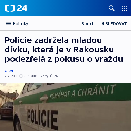
Sport
SLEDOVAT
Rubriky
Policie zadržela mladou
dívku, která je v Rakousku
podezřelá z pokusu o vraždu
ČT24
2. 7. 2008
2. 7. 2008
|
Zdroj:
ČT24