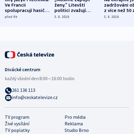
Ve Francii
ženy.“ Litevští
zadržováni o
spolupracují hasiči z
politici zvažují
z více než 50 
různých zemí
dohodu o
Bojovali na s
před 9
h
5. 8. 2026
5. 8. 2026
demografii
Ruska
Divácké centrum
každý všední den:
8:00—16:00 hodin
261 136 113
info@ceskatelevize.cz
TV program
Pro média
Živé vysílání
Reklama
TV poplatky
Studio Brno