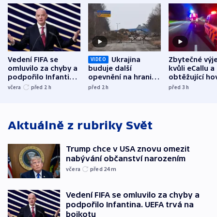
Vedení FIFA se
Ukrajina
Zbytečné výj
VIDEO
omluvilo za chyby a
buduje další
kvůli eCallu a
podpořilo Infantina.
opevnění na hranici
obtěžující ho
UEFA trvá na
s Běloruskem
zdržují záchr
včera
před 2
h
před 2
h
před 3
h
bojkotu
Aktuálně z rubriky
Svět
Trump chce v USA znovu omezit
nabývání občanství narozením
včera
před 24
m
Vedení FIFA se omluvilo za chyby a
podpořilo Infantina. UEFA trvá na
bojkotu