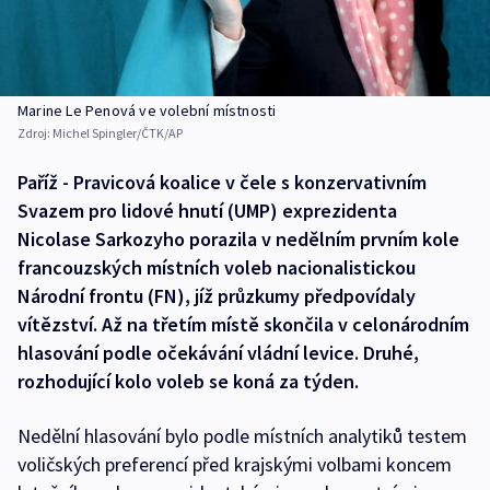
Marine Le Penová ve volební místnosti
Zdroj:
Michel Spingler/ČTK/AP
Paříž - Pravicová koalice v čele s konzervativním
Svazem pro lidové hnutí (UMP) exprezidenta
Nicolase Sarkozyho porazila v nedělním prvním kole
francouzských místních voleb nacionalistickou
Národní frontu (FN), jíž průzkumy předpovídaly
vítězství. Až na třetím místě skončila v celonárodním
hlasování podle očekávání vládní levice. Druhé,
rozhodující kolo voleb se koná za týden.
Nedělní hlasování bylo podle místních analytiků testem
voličských preferencí před krajskými volbami koncem