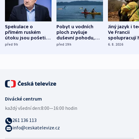
Spekulace o
Pobyt u vodních
Jiný jazyk i t
přímém ruském
ploch zvyšuje
Ve Francii
útoku jsou pošetilé,
duševní pohodu,
spolupracují h
míní estonský
ukázala
různých zemí
před 9
h
před 19
h
6. 8. 2026
bezpečnostní
mezinárodní studie
expert
Divácké centrum
každý všední den:
8:00—16:00 hodin
261 136 113
info@ceskatelevize.cz