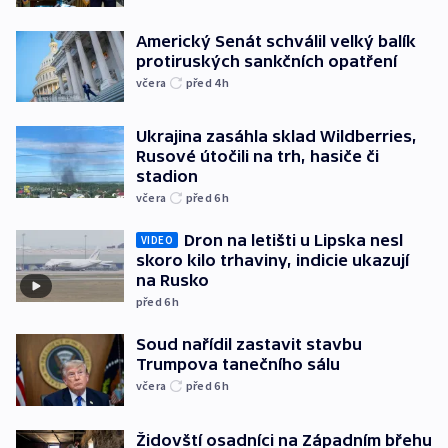
Americký Senát schválil velký balík
protiruských sankčních opatření
včera
před 4
h
Ukrajina zasáhla sklad Wildberries,
Rusové útočili na trh, hasiče či
stadion
včera
před 6
h
Dron na letišti u Lipska nesl
VIDEO
skoro kilo trhaviny, indicie ukazují
na Rusko
před 6
h
Soud nařídil zastavit stavbu
Trumpova tanečního sálu
včera
před 6
h
Židovští osadníci na Západním břehu