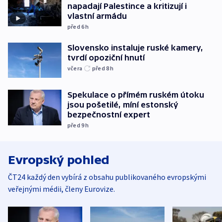
napadají Palestince a kritizují i
vlastní armádu
před 6
h
Slovensko instaluje ruské kamery,
tvrdí opoziční hnutí
včera
před 8
h
Spekulace o přímém ruském útoku
jsou pošetilé, míní estonský
bezpečnostní expert
před 9
h
Evropský pohled
ČT24 každý den vybírá z obsahu publikovaného evropskými
veřejnými médii, členy Eurovize.