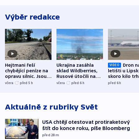
Výběr redakce
Hejtmani řeší
Ukrajina zasáhla
Dron n
VIDEO
chybějící peníze na
sklad Wildberries,
letišti u Lips
opravu silnic. Jsou
Rusové útočili na
skoro kilo trh
nenárokové, namítá
trh, hasiče či
indicie ukazuj
včera
před 5
h
včera
před 6
h
před 6
h
ministerstvo
stadion
Rusko
Aktuálně z rubriky
Svět
USA chtějí otestovat protiraketový
štít do konce roku, píše Bloomberg
před 28
m