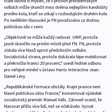
stále důvod si myslet, že v příštích prezidentských
volbách může skončit mezi dvěma nejlepšími kandidáty
prvního kola, kteří se utkají v rozhodujícím druhém kole.
Po nedělním hlasování je FN považována za druhou
politickou sílu v zemi.
„Objektivně se může každý radovat. UMP, protože
jasně skončilo na prvním místě před FN. FN, protože
získala více hlasů oproti předchozím volbám.
Socialistická strana, protože dokázala lépe mobilizovat
a překročila hranici 20 procent,“ uvedl ředitel odboru
pro veřejné mínění v ústavu Harris Interactive Jean-
Daniel Lévy.
„Republikánské formace obstály. Krajní pravice není
hlavní politickou silou Francie,“ komentoval výsledek
socialistický premiér Manuel Valls. Zároveň ocenil, že
hlasovat přišlo více lidí, než se očekávalo. Vyzval