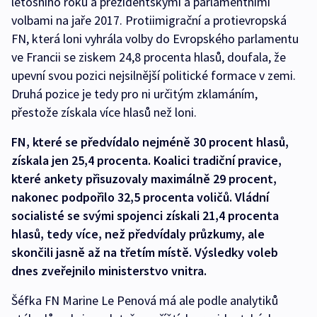
letošního roku a prezidentskými a parlamentními
volbami na jaře 2017. Protiimigrační a protievropská
FN, která loni vyhrála volby do Evropského parlamentu
ve Francii se ziskem 24,8 procenta hlasů, doufala, že
upevní svou pozici nejsilnější politické formace v zemi.
Druhá pozice je tedy pro ni určitým zklamáním,
přestože získala více hlasů než loni.
FN, které se předvídalo nejméně 30 procent hlasů,
získala jen 25,4 procenta. Koalici tradiční pravice,
které ankety přisuzovaly maximálně 29 procent,
nakonec podpořilo 32,5 procenta voličů. Vládní
socialisté se svými spojenci získali 21,4 procenta
hlasů, tedy více, než předvídaly průzkumy, ale
skončili jasně až na třetím místě. Výsledky voleb
dnes zveřejnilo ministerstvo vnitra.
Šéfka FN Marine Le Penová má ale podle analytiků