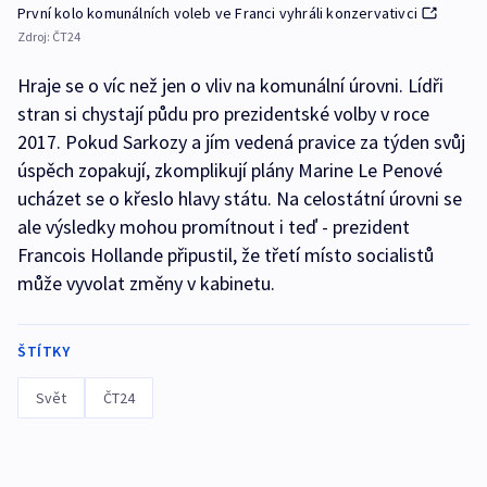
První kolo komunálních voleb ve Franci vyhráli konzervativci
Zdroj:
ČT24
Hraje se o víc než jen o vliv na komunální úrovni. Lídři
stran si chystají půdu pro prezidentské volby v roce
2017. Pokud Sarkozy a jím vedená pravice za týden svůj
úspěch zopakují, zkomplikují plány Marine Le Penové
ucházet se o křeslo hlavy státu. Na celostátní úrovni se
ale výsledky mohou promítnout i teď - prezident
Francois Hollande připustil, že třetí místo socialistů
může vyvolat změny v kabinetu.
ŠTÍTKY
Svět
ČT24