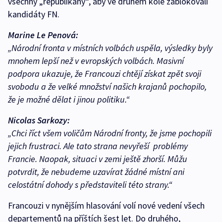
všechny „republikány“, aby ve druhém kole zablokovali
kandidáty FN.
Marine Le Penová:
„Národní fronta v místních volbách uspěla, výsledky byly
mnohem lepší než v evropských volbách. Masivní
podpora ukazuje, že Francouzi chtějí získat zpět svoji
svobodu a že velké množství našich krajanů pochopilo,
že je možné dělat i jinou politiku.“
Nicolas Sarkozy:
„Chci říct všem voličům Národní fronty, že jsme pochopili
jejich frustraci. Ale tato strana nevyřeší problémy
Francie. Naopak, situaci v zemi ještě zhorší. Můžu
potvrdit, že nebudeme uzavírat žádné místní ani
celostátní dohody s představiteli této strany.“
Francouzi v nynějším hlasování volí nové vedení všech
departementů na příštích šest let. Do druhého,