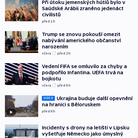
Při útoku jemenských hútiů bylo v
Saúdské Arábii zraněno jedenáct
civilistů
před 1
h
Trump se znovu pokouší omezit
nabývání amerického občanství
narozením
včera
před 2
h
Vedení FIFA se omluvilo za chyby a
podpořilo Infantina. UEFA trvá na
bojkotu
včera
před 6
h
Ukrajina buduje další opevnění
VIDEO
na hranici s Běloruskem
před 6
h
Incidenty s drony na letišti v Lipsku
vyšetřuje Německo jako úmyslný