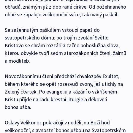
obřadů, známým již z dob rané církve. Od požehnaného
ohně se zapaluje velikonoční svíce, takzvaný paškál.
Se zažehnutým paškálem vstoupí papež do
svatopetrského dómu: po trojím zvolání Světlo
Kristovo se chrám rozzáří a začne bohoslužba slova,
kterou obvykle tvoří sedm starozákonních čtení, žalmů
a modliteb.
Novozákonnímu čtení předchází chvalozpěv Exultet,
během kterého se opět rozezvučí zvony, jež utichly na
Zelený čtvrtek. Po evangeliu a kázání o vzkříšeném
Kristu přijde na řadu křestní liturgie a děkovná
bohoslužba.
Oslavy Velikonoc pokračují v neděli, na Boží hod
velikonoční, slavnostní bohoslužbou na Svatopetrském