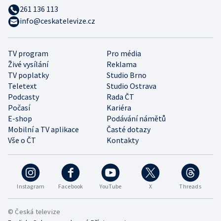
261 136 113
info@ceskatelevize.cz
TV program
Pro média
Živé vysílání
Reklama
TV poplatky
Studio Brno
Teletext
Studio Ostrava
Podcasty
Rada ČT
Počasí
Kariéra
E-shop
Podávání námětů
Mobilní a TV aplikace
Časté dotazy
Vše o ČT
Kontakty
Instagram
Facebook
YouTube
X
Threads
© Česká televize