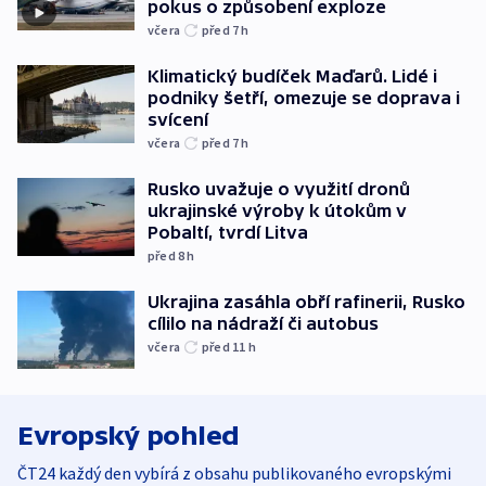
pokus o způsobení exploze
včera
před 7
h
Klimatický budíček Maďarů. Lidé i
podniky šetří, omezuje se doprava i
svícení
včera
před 7
h
Rusko uvažuje o využití dronů
ukrajinské výroby k útokům v
Pobaltí, tvrdí Litva
před 8
h
Ukrajina zasáhla obří rafinerii, Rusko
cílilo na nádraží či autobus
včera
před 11
h
Evropský pohled
ČT24 každý den vybírá z obsahu publikovaného evropskými