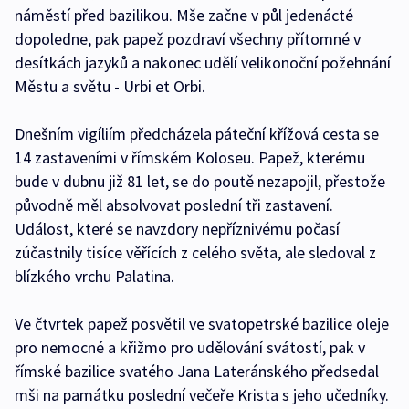
náměstí před bazilikou. Mše začne v půl jedenácté
dopoledne, pak papež pozdraví všechny přítomné v
desítkách jazyků a nakonec udělí velikonoční požehnání
Městu a světu - Urbi et Orbi.
Dnešním vigíliím předcházela páteční křížová cesta se
14 zastaveními v římském Koloseu. Papež, kterému
bude v dubnu již 81 let, se do poutě nezapojil, přestože
původně měl absolvovat poslední tři zastavení.
Událost, které se navzdory nepříznivému počasí
zúčastnily tisíce věřících z celého světa, ale sledoval z
blízkého vrchu Palatina.
Ve čtvrtek papež posvětil ve svatopetrské bazilice oleje
pro nemocné a křižmo pro udělování svátostí, pak v
římské bazilice svatého Jana Lateránského předsedal
mši na památku poslední večeře Krista s jeho učedníky.