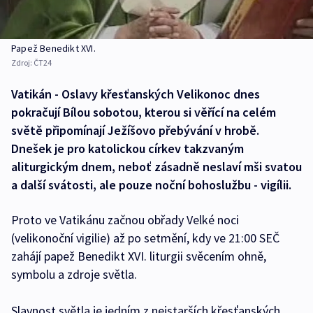
Papež Benedikt XVI.
Zdroj:
ČT24
Vatikán - Oslavy křesťanských Velikonoc dnes
pokračují Bílou sobotou, kterou si věřící na celém
světě připomínají Ježíšovo přebývání v hrobě.
Dnešek je pro katolickou církev takzvaným
aliturgickým dnem, neboť zásadně neslaví mši svatou
a další svátosti, ale pouze noční bohoslužbu - vigílii.
Proto ve Vatikánu začnou obřady Velké noci
(velikonoční vigilie) až po setmění, kdy ve 21:00 SEČ
zahájí papež Benedikt XVI. liturgii svěcením ohně,
symbolu a zdroje světla.
Slavnost světla je jedním z nejstarších křesťanských