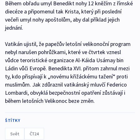
Během obřadu umyl Benedikt nohy 12 kněžím z římské
diecéze a připomenul tak Krista, který při poslední
večeři umyl nohy apoštolům, aby dal příklad jejich
jednání.
Vatikán ujistil, že papežův letošní velikonoční program
nebyl narušen pohrůžkami, které ve čtvrtek vznesl
vůdce teroristické organizace Al-Káida Usámay bin
Ládin vůči Evropě. Benedikta XVI. přitom zahrnul mezi
ty, kdo přispívají k „novému křižáckému tažení“ proti
muslimům. Jak zdůraznil vatikánský mluvčí Federico
Lombardi, obvyklá bezpečnostní opatření zůstávají i
během letošních Velikonoc beze změn.
ŠTÍTKY
Svět
ČT24