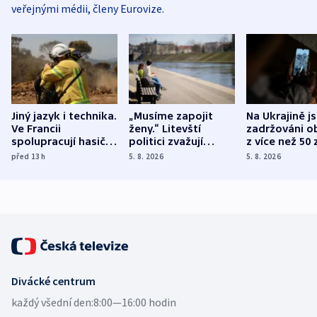
veřejnými médii, členy Eurovize.
Jiný jazyk i technika.
„Musíme zapojit
Na Ukrajině j
Ve Francii
ženy.“ Litevští
zadržováni o
spolupracují hasiči z
politici zvažují
z více než 50 
různých zemí
dohodu o
Bojovali na s
před 13
h
5. 8. 2026
5. 8. 2026
demografii
Ruska
Divácké centrum
každý všední den:
8:00—16:00 hodin