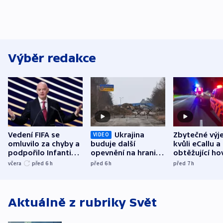
Výběr redakce
Vedení FIFA se
Ukrajina
Zbytečné výj
VIDEO
omluvilo za chyby a
buduje další
kvůli eCallu a
podpořilo Infantina.
opevnění na hranici
obtěžující ho
UEFA trvá na
s Běloruskem
zdržují záchr
včera
před 6
h
před 6
h
před 7
h
bojkotu
Aktuálně z rubriky
Svět