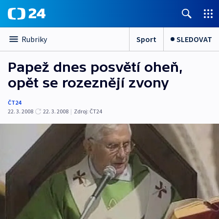
Sport
SLEDOVAT
Rubriky
Papež dnes posvětí oheň,
opět se rozeznějí zvony
ČT24
22. 3. 2008
22. 3. 2008
|
Zdroj:
ČT24