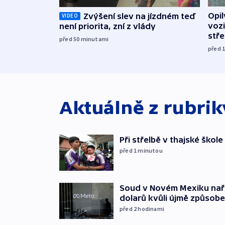
Opi
Zvýšení slev na jízdném teď
VIDEO
vozi
není priorita, zní z vlády
stř
před 50
minutami
před 
Aktuálně z rubri
Při střelbě v thajské škole
před 1
minutou
Soud v Novém Mexiku naříd
dolarů kvůli újmě způsob
před 2
hodinami