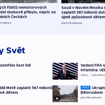
lých řidičů nemotorových
Soud v Novém Mexiku n
del skokově přibylo, nejvíc ve
zaplatit 567 milionů dol
edních Čechách
újmě způsobené děte
1
hodinou
před 2
hodinami
ky
Svět
 zemřelo šest lidí
Vedení FIFA 
Infantina. UE
včera
před 9
ho
il Metě zaplatit 567 milionů
Ukrajin
VIDEO
ené dětem
Běloruskem
před 9
hodinami