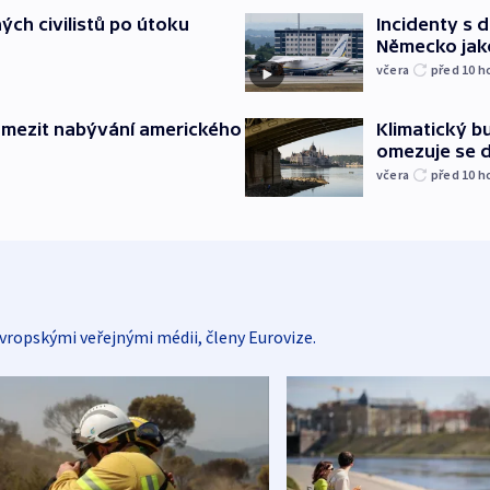
ých civilistů po útoku
Incidenty s d
Německo jak
včera
před 10
h
omezit nabývání amerického
Klimatický bu
omezuje se d
včera
před 10
h
vropskými veřejnými médii, členy Eurovize.