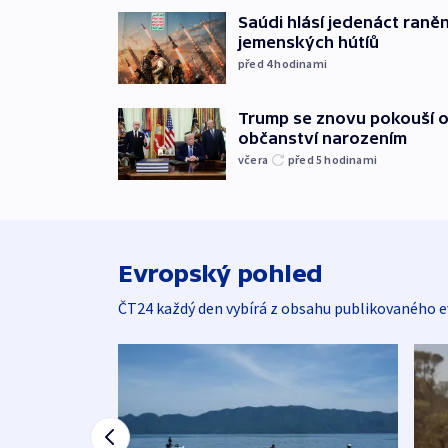
Saúdi hlásí jedenáct raněn
jemenských hútíů
před 4
hodinami
Trump se znovu pokouší 
občanství narozením
včera
před 5
hodinami
Evropský pohled
ČT24 každý den vybírá z obsahu publikovaného e