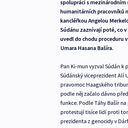
spolupráci s mezinárodním s
humanitárních pracovníků n
kancléřkou Angelou Merkelo
Súdánu zaznívají poté, co v
uvedl do chodu proceduru v
Umara Hasana Bašíra.
Pan Ki-mun vyzval Súdán k 
Súdánský viceprezident Al
pravomoc Haagského tribunál
podle něj začalo dávno před
funkce. Podle Táhy Bašír na
protestují tisíce lidí proti t
prezidenta z genocidy v Dárf