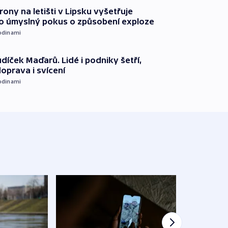
rony na letišti v Lipsku vyšetřuje
o úmyslný pokus o způsobení exploze
odinami
díček Maďarů. Lidé i podniky šetří,
oprava i svícení
odinami