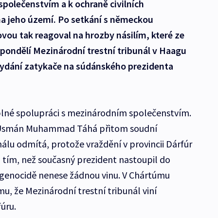
polečenstvím a k ochraně civilních
a jeho území. Po setkání s německou
vou tak reagoval na hrozby násilím, které ze
 pondělí Mezinárodní trestní tribunál v Haagu
ydání zatykače na súdánského prezidenta
plné spolupráci s mezinárodním společenstvím.
í Usmán Muhammad Táhá přitom soudní
u odmítá, protože vraždění v provincii Dárfúr
 tím, než současný prezident nastoupil do
 genocidě nenese žádnou vinu. V Chártúmu
omu, že Mezinárodní trestní tribunál viní
úru.