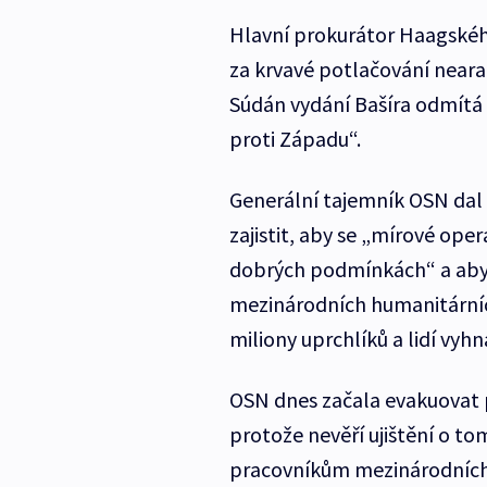
Hlavní prokurátor Haagskéh
za krvavé potlačování neara
Súdán vydání Bašíra odmítá a
proti Západu“.
Generální tajemník OSN dal v
zajistit, aby se „mírové op
dobrých podmínkách“ a aby b
mezinárodních humanitárních 
miliony uprchlíků a lidí vyh
OSN dnes začala evakuovat 
protože nevěří ujištění o t
pracovníkům mezinárodních