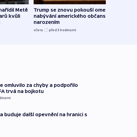
ařídil Metě
Trump se znovu pokouší omezit
Veden
arů kvůli
nabývání amerického občanství
podpo
m
narozením
bojk
včera
před 5
hodinami
včera
se omluvilo za chyby a podpořilo
FA trvá na bojkotu
dinami
a buduje další opevnění na hranici s