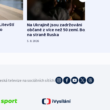
Litevští
Na Ukrajině jsou zadržováni
Španě
 o
občané z více než 50 zemí. Bojovali
dosta
na straně Ruska
4. 8. 20
5. 8. 2026
eská televize na sociálních sítích: