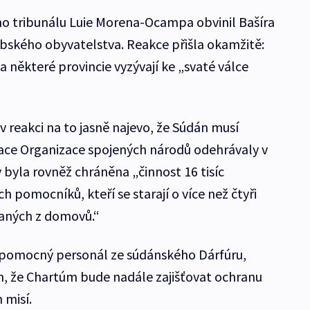
o tribunálu Luie Morena-Ocampa obvinil Bašíra
bského obyvatelstva. Reakce přišla okamžitě:
 některé provincie vyzývají ke „svaté válce
 reakci na to jasně najevo, že Súdán musí
erace Organizace spojených národů odehrávaly v
yla rovněž chráněna „činnost 16 tisíc
pomocníků, kteří se starají o více než čtyři
naných z domovů.“
pomocný personál ze súdánského Dárfúru,
om, že Chartúm bude nadále zajišťovat ochranu
 misí.