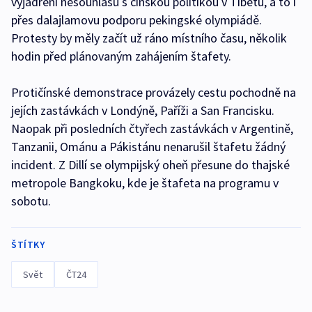
vyjádření nesouhlasu s čínskou politikou v Tibetu, a to i
přes dalajlamovu podporu pekingské olympiádě.
Protesty by měly začít už ráno místního času, několik
hodin před plánovaným zahájením štafety.
Protičínské demonstrace provázely cestu pochodně na
jejích zastávkách v Londýně, Paříži a San Francisku.
Naopak při posledních čtyřech zastávkách v Argentině,
Tanzanii, Ománu a Pákistánu nenarušil štafetu žádný
incident. Z Dillí se olympijský oheň přesune do thajské
metropole Bangkoku, kde je štafeta na programu v
sobotu.
ŠTÍTKY
Svět
ČT24