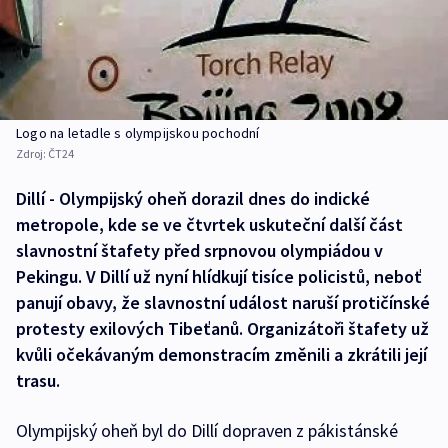
Logo na letadle s olympijskou pochodní
Zdroj:
ČT24
Dillí - Olympijský oheň dorazil dnes do indické
metropole, kde se ve čtvrtek uskuteční další část
slavnostní štafety před srpnovou olympiádou v
Pekingu. V Dillí už nyní hlídkují tisíce policistů, neboť
panují obavy, že slavnostní událost naruší protičínské
protesty exilových Tibeťanů. Organizátoři štafety už
kvůli očekávaným demonstracím změnili a zkrátili její
trasu.
Olympijský oheň byl do Dillí dopraven z pákistánské