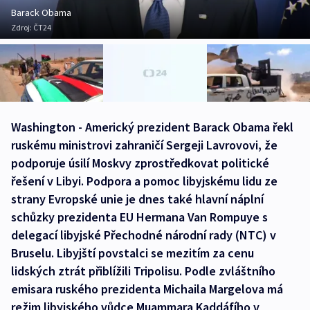
Barack Obama
Zdroj:
ČT24
Washington - Americký prezident Barack Obama řekl
ruskému ministrovi zahraničí Sergeji Lavrovovi, že
podporuje úsilí Moskvy zprostředkovat politické
řešení v Libyi. Podpora a pomoc libyjskému lidu ze
strany Evropské unie je dnes také hlavní náplní
schůzky prezidenta EU Hermana Van Rompuye s
delegací libyjské Přechodné národní rady (NTC) v
Bruselu. Libyjští povstalci se mezitím za cenu
lidských ztrát přiblížili Tripolisu. Podle zvláštního
emisara ruského prezidenta Michaila Margelova má
režim libyjského vůdce Muammara Kaddáfího v