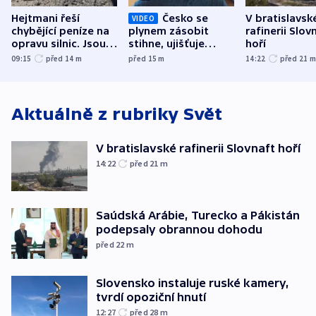
Hejtmani řeší
Česko se
V bratislavsk
VIDEO
chybějící peníze na
plynem zásobit
rafinerii Slov
opravu silnic. Jsou
stihne, ujišťuje
hoří
nenárokové, namítá
expert. Snížení cen
09:15
před 14
m
před 15
m
14:22
před 21
ministerstvo
však slíbit nelze
Aktuálně z rubriky
Svět
V bratislavské rafinerii Slovnaft hoří
14:22
před 21
m
Saúdská Arábie, Turecko a Pákistán
podepsaly obrannou dohodu
před 22
m
Slovensko instaluje ruské kamery,
tvrdí opoziční hnutí
12:27
před 28
m