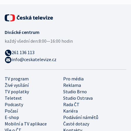
Divácké centrum
každý všední den:
8:00—16:00 hodin
261 136 113
info@ceskatelevize.cz
TV program
Pro média
Živé vysílání
Reklama
TV poplatky
Studio Brno
Teletext
Studio Ostrava
Podcasty
Rada ČT
Počasí
Kariéra
E-shop
Podávání námětů
Mobilní a TV aplikace
Časté dotazy
Vše o ČT
Kontakty