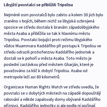
Libyjští povstalci se přiblížili Tripolisu
Nejméně osm povstalců bylo zabito a kolem 30 jich bylo
zraněno v bojích, během nichž se libyjská ozbrojená
opozice ve středu dostala k branám západolibyjského
města Asaba a přiblížila se tak k hlavnímu městu
Tripolisu. Povstalci bojující proti režimu libyjského
vůdce Muammara Kaddáfího při postupu k Tripolisu ve
středu odrazili protiofenzivu Kaddáfího jednotek a
dostali se k pohoří u města Asaba. Toto město je
poslední zastávkou před městem Gharján, které je
považováno za klíč k dobytí Tripolisu. Asaba od
metropole leží asi 80 kilometrů.
Organizace Human Rights Watch ve středu uvedla, že
povstalci se v dobytých městech na západě dopouštějí
rabování a někde zapalovaly domy obývané Kaddáfího
příznivci. Kaddáfího jednotky si ale podle ní počínají