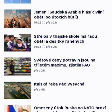
Jemen i Saúdská Arábie hlásí civilní
oběti po útocích hútíů
03:12
před 1
h
Střelba v thajské škole má řadu
obětí a desítky raněných
07:33
před 2
h
Světové ceny potravin jsou na
tříletém maximu, zjistila FAO
před 2
h
Italská řeka Pád vysychá
před 4
h
Omezený útok Ruska na NATO hrozí