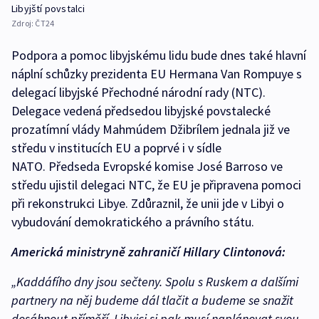
Libyjští povstalci
Zdroj:
ČT24
Podpora a pomoc libyjskému lidu bude dnes také hlavní
náplní schůzky prezidenta EU Hermana Van Rompuye s
delegací libyjské Přechodné národní rady (NTC).
Delegace vedená předsedou libyjské povstalecké
prozatímní vlády Mahmúdem Džibrílem jednala již ve
středu v institucích EU a poprvé i v sídle
NATO. Předseda Evropské komise José Barroso ve
středu ujistil delegaci NTC, že EU je připravena pomoci
při rekonstrukci Libye. Zdůraznil, že unii jde v Libyi o
vybudování demokratického a právního státu.
Americká ministryně zahraničí Hillary Clintonová:
„Kaddáfího dny jsou sečteny. Spolu s Ruskem a dalšími
partnery na něj budeme dál tlačit a budeme se snažit
dosáhnout příměří. Libyjci si pak musí naplánovat svou