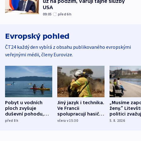
už na podzim, varují tajné služby
USA
09:05
před 6
h
Evropský pohled
ČT24 každý den vybírá z obsahu publikovaného evropskými
veřejnými médii, členy Eurovize.
Pobyt u vodních
Jiný jazyk i technika.
„Musíme zapo
ploch zvyšuje
Ve Francii
ženy.“ Litevšt
duševní pohodu,
spolupracují hasiči z
politici zvažuj
ukázala
různých zemí
dohodu o
před 8
h
včera v 15:30
5. 8. 2026
mezinárodní studie
demografii