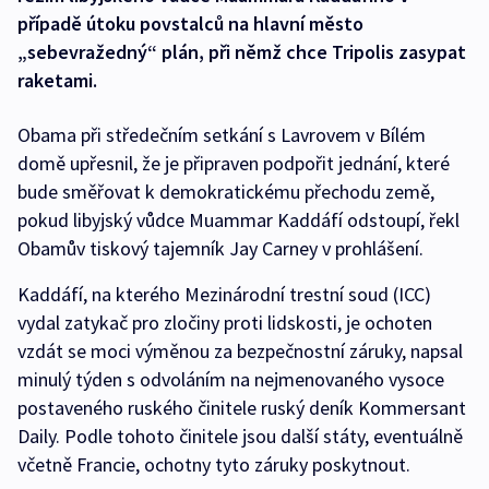
případě útoku povstalců na hlavní město
„sebevražedný“ plán, při němž chce Tripolis zasypat
raketami.
Obama při středečním setkání s Lavrovem v Bílém
domě upřesnil, že je připraven podpořit jednání, které
bude směřovat k demokratickému přechodu země,
pokud libyjský vůdce Muammar Kaddáfí odstoupí, řekl
Obamův tiskový tajemník Jay Carney v prohlášení.
Kaddáfí, na kterého Mezinárodní trestní soud (ICC)
vydal zatykač pro zločiny proti lidskosti, je ochoten
vzdát se moci výměnou za bezpečnostní záruky, napsal
minulý týden s odvoláním na nejmenovaného vysoce
postaveného ruského činitele ruský deník Kommersant
Daily. Podle tohoto činitele jsou další státy, eventuálně
včetně Francie, ochotny tyto záruky poskytnout.