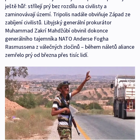
ještě hůř: střílejí prý bez rozdílu na civilisty a
zaminovávají území. Tripolis nadále obviňuje Západ ze
zabíjení civilistů. Libyjský generální prokurátor
Muhammad Zakrí Mahdžúbí obvinil dokonce
generálního tajemníka NATO Anderse Fogha
Rasmussena z válečných zločinů – během náletů aliance
zemřelo prý od března přes tisíc lidí.