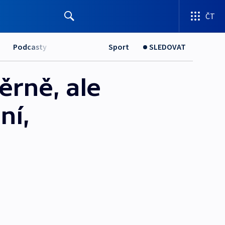
ČT
Podcasty
Sport
SLEDOVAT
rně, ale
ní,