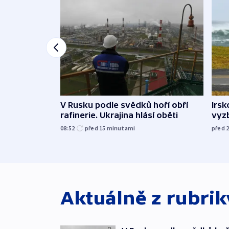
V Rusku podle svědků hoří obří
Irsk
rafinerie. Ukrajina hlásí oběti
vyzb
08:52
před 15
minutami
před 
Aktuálně z rubri