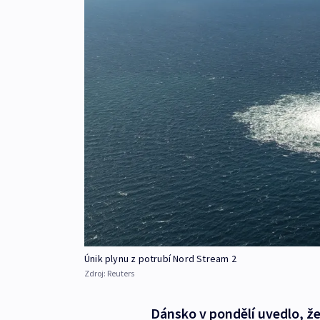
Únik plynu z potrubí Nord Stream 2
Zdroj:
Reuters
Dánsko v pondělí uvedlo, ž