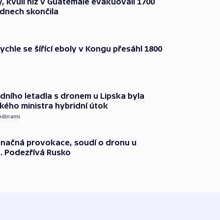
, kvůli níž v Guatemale evakuovali 1700
 dnech skončila
ychle se šířící eboly v Kongu přesáhl 1800
dního letadla s dronem u Lipska byla
ého ministra hybridní útok
odinami
načná provokace, soudí o dronu u
. Podezřívá Rusko