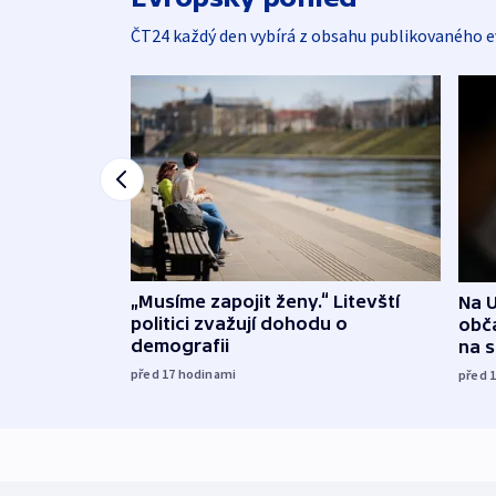
ČT24 každý den vybírá z obsahu publikovaného e
„Musíme zapojit ženy.“ Litevští
Na U
politici zvažují dohodu o
obča
demografii
na 
před 17
hodinami
před 