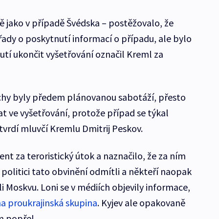
ě jako v případě Švédska – postěžovalo, že
dy o poskytnutí informací o případu, ale bylo
í ukončit vyšetřování označil Kreml za
uchy byly předem plánovanou sabotáží, přesto
t ve vyšetřování, protože případ se týkal
tvrdí mluvčí Kremlu Dmitrij Peskov.
dent za teroristický útok a naznačilo, že za ním
politici tato obvinění odmítli a někteří naopak
i Moskvu. Loni se v médiích objevily informace,
a proukrajinská skupina
. Kyjev ale opakovaně
m popřel.