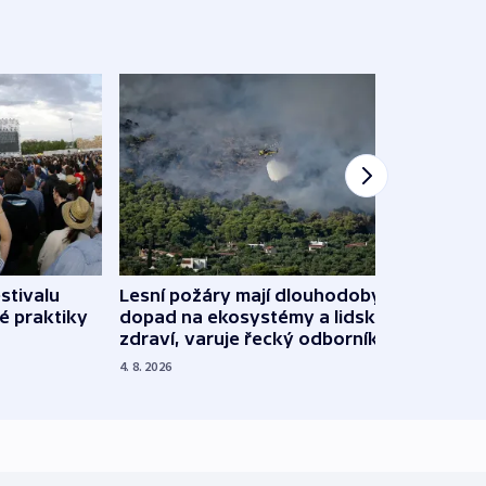
stivalu
Lesní požáry mají dlouhodobý
Ukraj
é praktiky
dopad na ekosystémy a lidské
Franc
zdraví, varuje řecký odborník
požá
4. 8. 2026
3. 8. 20