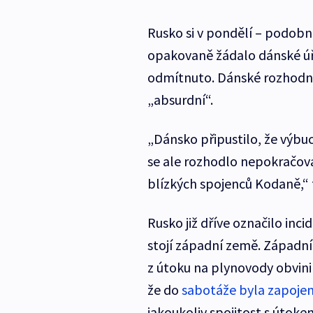
Rusko si v pondělí – podobn
opakovaně žádalo dánské úřa
odmítnuto. Dánské rozhodnut
„absurdní“.
„Dánsko připustilo, že výb
se ale rozhodlo nepokračova
blízkých spojenců Kodaně,“ 
Rusko již dříve označilo inci
stojí západní země. Západní 
z útoku na plynovody obvinil
že do
sabotáže byla zapojen
jakoukoliv spojitost s útoke