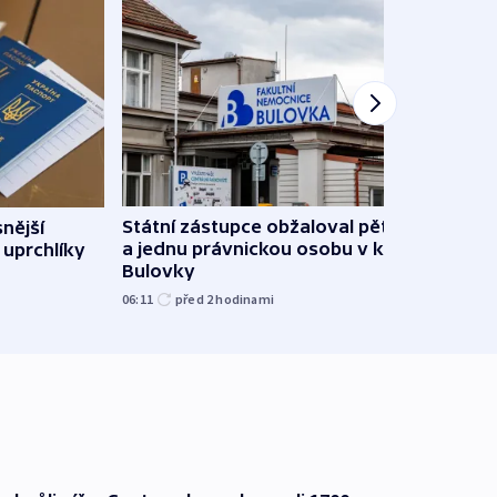
Státní zástupce obžaloval pět lidí
snější
Částí
a jednu právnickou osobu v kauze
 uprchlíky
siln
Bulovky
ponič
06:11
před 2
hodinami
včera