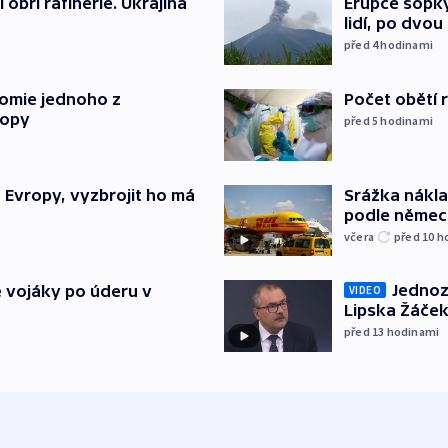
obří rafinerie. Ukrajina
Erupce sopky
lidí, po dvou
před 4
hodinami
tomie jednoho z
Počet obětí r
ropy
před 5
hodinami
“ Evropy, vyzbrojit ho má
Srážka nákla
podle německ
včera
před 10
h
Jednoz
é vojáky po úderu v
VIDEO
Lipska Žáček
před 13
hodinami