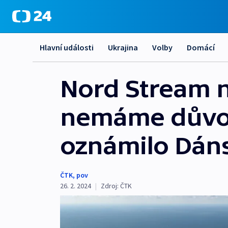
Hlavní události
Ukrajina
Volby
Domácí
Nord Stream n
nemáme důvody
oznámilo Dán
ČTK
,
pov
26. 2. 2024
|
Zdroj:
ČTK