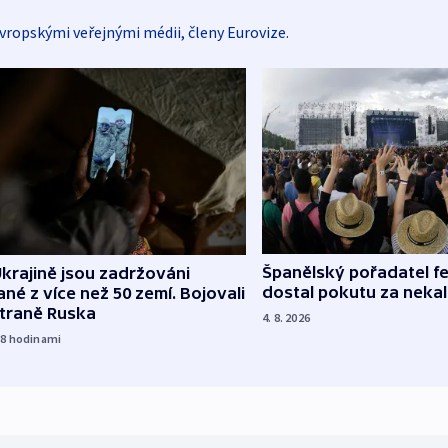
vropskými veřejnými médii, členy Eurovize.
Španělský pořadatel fe
krajině jsou zadržováni
dostal pokutu za nekal
né z více než 50 zemí. Bojovali
straně Ruska
4. 8. 2026
18
hodinami