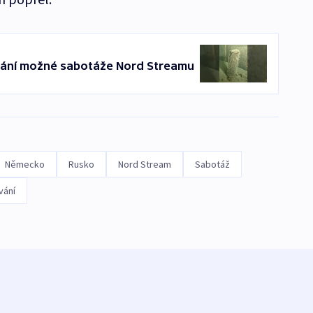
vání možné sabotáže Nord Streamu
Německo
Rusko
Nord Stream
Sabotáž
vání