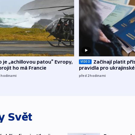
o je „achillovou patou“ Evropy,
Začínají platit pří
VIDEO
rojit ho má Francie
pravidla pro ukrajinské
2
hodinami
před 2
hodinami
ky
Svět