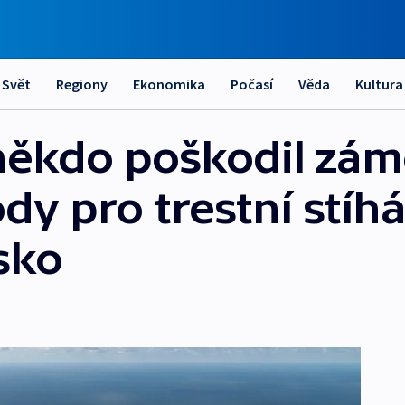
Svět
Regiony
Ekonomika
Počasí
Věda
Kultura
ěkdo poškodil zámě
 pro trestní stíhá
sko