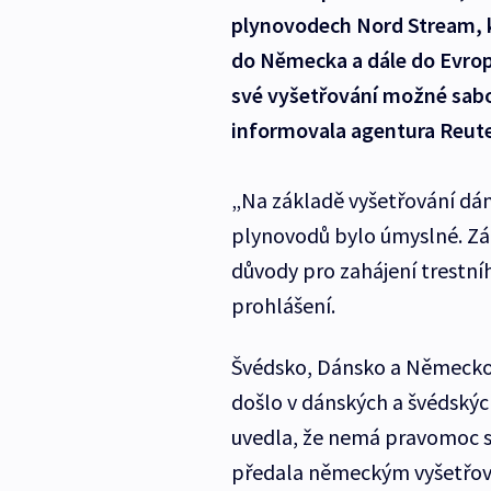
plynovodech Nord Stream, k
do Německa a dále do Evrop
své vyšetřování možné sabo
informovala agentura Reute
„Na základě vyšetřování dán
plynovodů bylo úmyslné. Zár
důvody pro zahájení trestníh
prohlášení.
Švédsko, Dánsko a Německo z
došlo v dánských a švédský
uvedla, že nemá pravomoc s
předala německým vyšetřovat