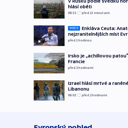
V Rusku podle svědků hoří 
hlásí oběti
08:52
před 15
minutami
Enkláva Ceuta: Ana
VIDEO
nejzranitelnějších míst Ev
před 1
hodinou
Irsko je „achillovou patou
Francie
před 2
hodinami
Izrael hlásí mrtvé a raněn
Libanonu
06:02
před 2
hodinami
Evropský pohled