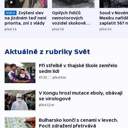
Zvýšení slev
Opilých řidičů
Soud v Nové
VIDEO
na jízdném teď není
nemotorových
Mexiku nařídi
priorita, zní z vlády
vozidel skokově
zaplatit 567 
přibylo, nejvíc ve
dolarů kvůli 
před 1
h
před 2
h
před 3
h
středních Čechách
způsobené d
Aktuálně z rubriky
Svět
Při střelbě v thajské škole zemřelo
sedm lidí
07:33
před 6
m
V Kongu hrozí mutace eboly, obávají
se virologové
před 12
m
Bulharsko končí s cenami v levech.
Pocit zdražení přetrvává