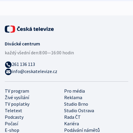
Divácké centrum
každý všední den:
8:00—16:00 hodin
261 136 113
info@ceskatelevize.cz
TV program
Pro média
Živé vysílání
Reklama
TV poplatky
Studio Brno
Teletext
Studio Ostrava
Podcasty
Rada ČT
Počasí
Kariéra
E-shop
Podávání námětů