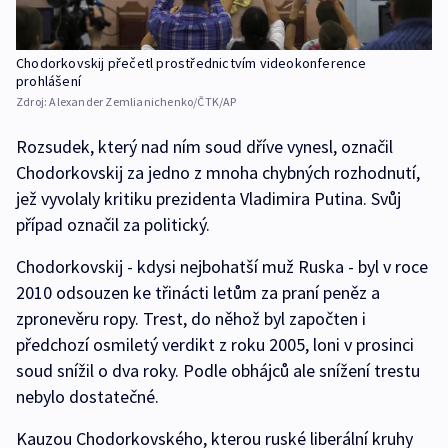
Chodorkovskij přečetl prostřednictvím videokonference
prohlášení
Zdroj:
Alexander Zemlianichenko/ČTK/AP
Rozsudek, který nad ním soud dříve vynesl, označil
Chodorkovskij za jedno z mnoha chybných rozhodnutí,
jež vyvolaly kritiku prezidenta Vladimira Putina. Svůj
případ označil za politický.
Chodorkovskij - kdysi nejbohatší muž Ruska - byl v roce
2010 odsouzen ke třinácti letům za praní peněz a
zpronevěru ropy. Trest, do něhož byl započten i
předchozí osmiletý verdikt z roku 2005, loni v prosinci
soud snížil o dva roky. Podle obhájců ale snížení trestu
nebylo dostatečné.
Kauzou Chodorkovského, kterou ruské liberální kruhy