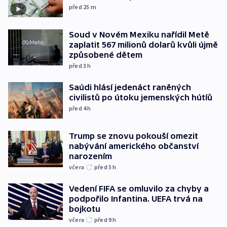
před 25
m
Soud v Novém Mexiku nařídil Metě
zaplatit 567 milionů dolarů kvůli újmě
způsobené dětem
před 3
h
Saúdi hlásí jedenáct raněných
civilistů po útoku jemenských hútíů
před 4
h
Trump se znovu pokouší omezit
nabývání amerického občanství
narozením
včera
před 5
h
Vedení FIFA se omluvilo za chyby a
podpořilo Infantina. UEFA trvá na
bojkotu
včera
před 9
h