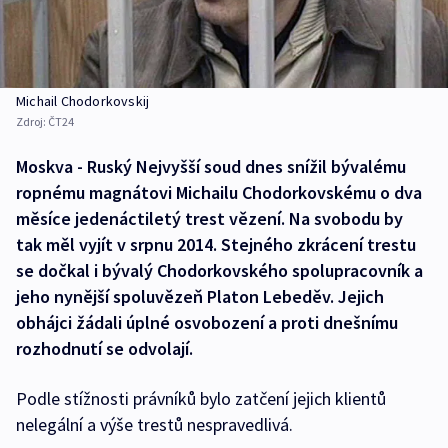
Michail Chodorkovskij
Zdroj:
ČT24
Moskva - Ruský Nejvyšší soud dnes snížil bývalému
ropnému magnátovi Michailu Chodorkovskému o dva
měsíce jedenáctiletý trest vězení. Na svobodu by
tak měl vyjít v srpnu 2014. Stejného zkrácení trestu
se dočkal i bývalý Chodorkovského spolupracovník a
jeho nynější spoluvězeň Platon Lebeděv. Jejich
obhájci žádali úplné osvobození a proti dnešnímu
rozhodnutí se odvolají.
Podle stížnosti právníků bylo zatčení jejich klientů
nelegální a výše trestů nespravedlivá.