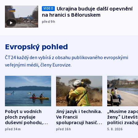
Ukrajina buduje další opevnění
VIDEO
na hranici s Běloruskem
před 9
h
Evropský pohled
ČT24 každý den vybírá z obsahu publikovaného evropskými
veřejnými médii, členy Eurovize.
Pobyt u vodních
Jiný jazyk i technika.
„Musíme zapo
ploch zvyšuje
Ve Francii
ženy.“ Litevšt
duševní pohodu,
spolupracují hasiči z
politici zvažuj
ukázala
různých zemí
dohodu o
před 34
m
před 16
h
5. 8. 2026
mezinárodní studie
demografii