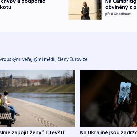
Na Cambridge
a chyby a podpořilo
obviněný z p
jkotu
před 6
hodinami
vropskými veřejnými médii, členy Eurovize.
íme zapojit ženy.“ Litevští
Na Ukrajině jsou zadrž