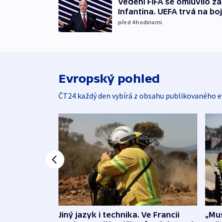
Vedení FIFA se omluvilo z
Infantina. UEFA trvá na bo
před 4
hodinami
Evropský pohled
ČT24 každý den vybírá z obsahu publikovaného e
Jiný jazyk i technika. Ve Francii
„Mus