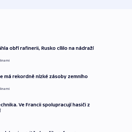
hla obří rafinerii, Rusko cílilo na nádraží
dinami
ie má rekordně nízké zásoby zemního
dinami
technika. Ve Francii spolupracují hasiči z
í