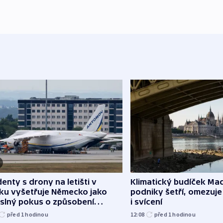
denty s drony na letišti v
Klimatický budíček Maď
sku vyšetřuje Německo jako
podniky šetří, omezuj
slný pokus o způsobení
i svícení
loze
před 1
hodinou
12:08
před 1
hodinou