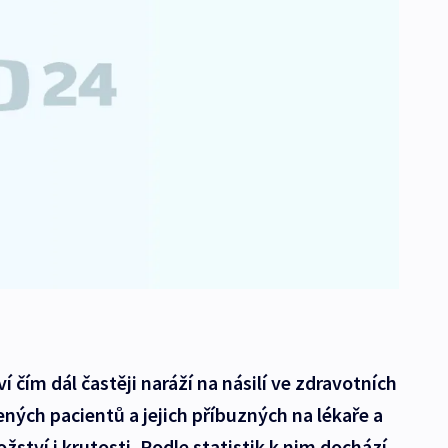
í čím dál častěji naráží na násilí ve zdravotních
ných pacientů a jejich příbuzných na lékaře a
žství i krutosti. Podle statistik k nim dochází