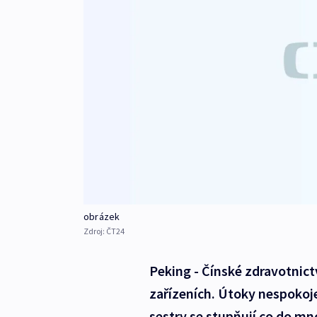
obrázek
Zdroj:
ČT24
Peking - Čínské zdravotnictv
zařízeních. Útoky nespokoje
sestry se stupňují co do mno