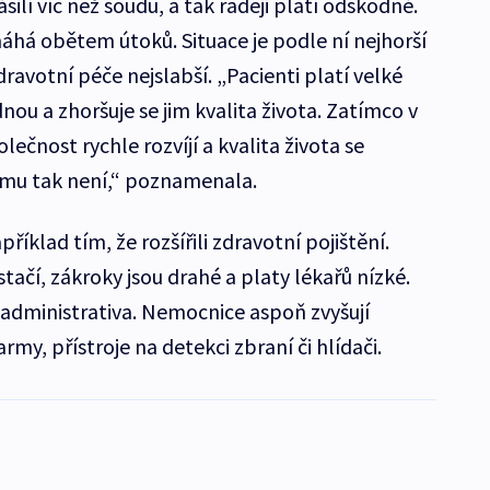
silí víc než soudu, a tak raději platí odškodné.
áhá obětem útoků. Situace je podle ní nejhorší
ravotní péče nejslabší. „Pacienti platí velké
ou a zhoršuje se jim kvalita života. Zatímco v
lečnost rychle rozvíjí a kvalita života se
tomu tak není,“ poznamenala.
příklad tím, že rozšířili zdravotní pojištění.
ačí, zákroky jsou drahé a platy lékařů nízké.
 administrativa. Nemocnice aspoň zvyšují
my, přístroje na detekci zbraní či hlídači.