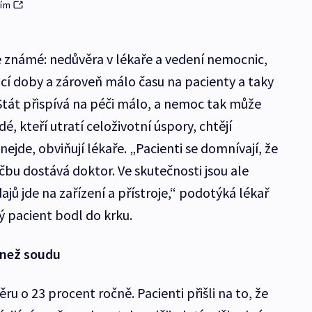
lím
 známé: nedůvěra v lékaře a vedení nemocnic,
cí doby a zároveň málo času na pacienty a taky
Stát přispívá na péči málo, a nemoc tak může
dé, kteří utratí celoživotní úspory, chtějí
 nejde, obviňují lékaře. „Pacienti se domnívají, že
čbu dostává doktor. Ve skutečnosti jsou ale
ajů jde na zařízení a přístroje,“ podotýká lékař
 pacient bodl do krku.
c než soudu
u o 23 procent ročně. Pacienti přišli na to, že