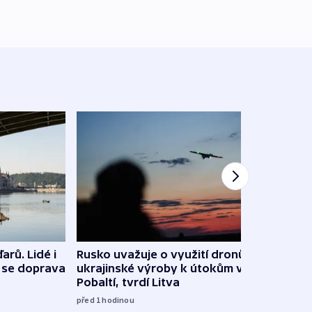
arů. Lidé i
Rusko uvažuje o využití dronů
VIDEO
e se doprava
ukrajinské výroby k útokům v
při 
Pobaltí, tvrdí Litva
před 1
před 1
hodinou