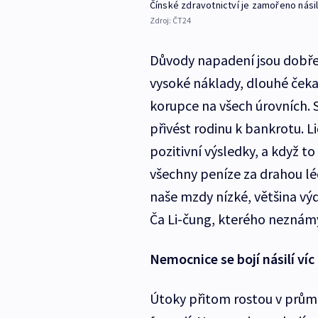
Čínské zdravotnictví je zamořeno nási
Zdroj:
ČT24
Důvody napadení jsou dobře
vysoké náklady, dlouhé čeka
korupce na všech úrovních. 
přivést rodinu k bankrotu. Li
pozitivní výsledky, a když to
všechny peníze za drahou lé
naše mzdy nízké, většina výd
Ča Li-čung, kterého neznámý
Nemocnice se bojí násilí ví
Útoky přitom rostou v průměr