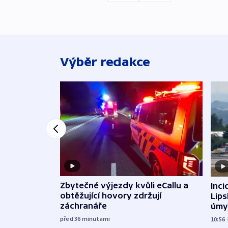
Výběr redakce
Zbytečné výjezdy kvůli eCallu a
Inci
obtěžující hovory zdržují
Lip
záchranáře
úmy
exp
před 36
minutami
10:56