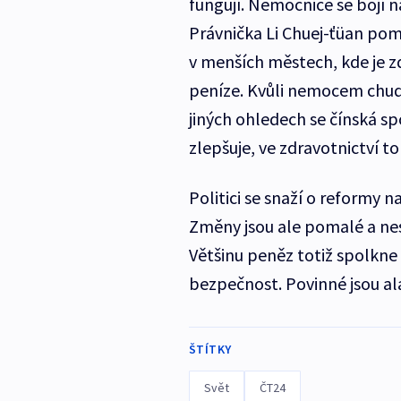
fungují. Nemocnice se bojí ná
Právnička Li Chuej-ťüan pom
v menších městech, kde je zd
peníze. Kvůli nemocem chudn
jiných ohledech se čínská spo
zlepšuje, ve zdravotnictví 
Politici se snaží o reformy na
Změny jsou ale pomalé a nest
Většinu peněz totiž spolkne
bezpečnost. Povinné jsou alar
ŠTÍTKY
Svět
ČT24