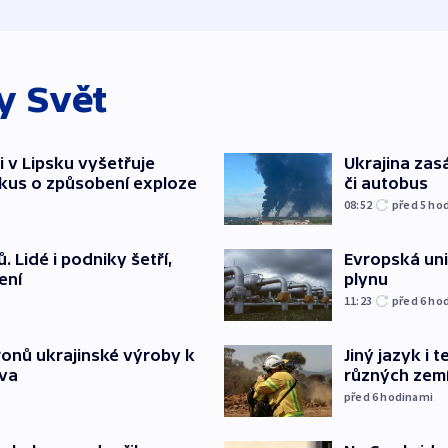
ky
Svět
i v Lipsku vyšetřuje
Ukrajina zasá
kus o způsobení exploze
či autobus
08:52
před 5
ho
 Lidé i podniky šetří,
Evropská un
ení
plynu
11:23
před 6
ho
ronů ukrajinské výroby k
Jiný jazyk i 
tva
různých zem
před 6
hodinami