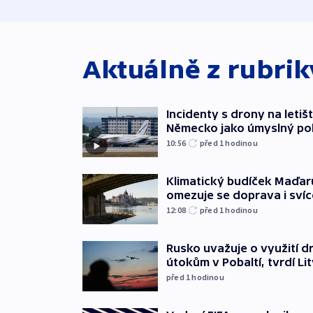
Aktuálně z rubri
Incidenty s drony na letišt
Německo jako úmyslný po
10:56
před 1
hodinou
Klimatický budíček Maďarů.
omezuje se doprava i svíc
12:08
před 1
hodinou
Rusko uvažuje o využití d
útokům v Pobaltí, tvrdí Li
před 1
hodinou