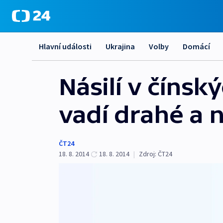
Hlavní události
Ukrajina
Volby
Domácí
Násilí v čínsk
vadí drahé a n
ČT24
18. 8. 2014
18. 8. 2014
|
Zdroj:
ČT24