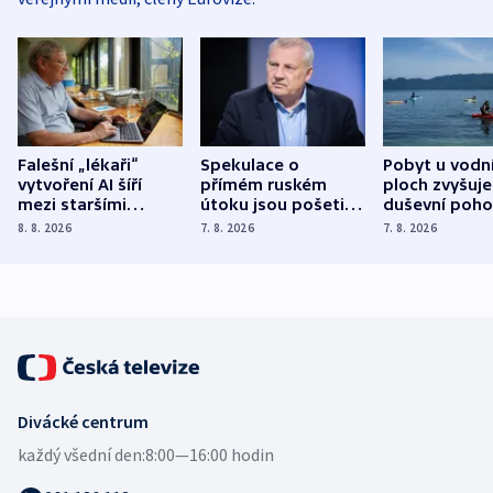
Falešní „lékaři“
Spekulace o
Pobyt u vodn
vytvoření AI šíří
přímém ruském
ploch zvyšuje
mezi staršími
útoku jsou pošetilé,
duševní poho
Poláky nebezpečné
míní estonský
ukázala
8. 8. 2026
7. 8. 2026
7. 8. 2026
zdravotní rady
bezpečnostní
mezinárodní 
expert
Divácké centrum
každý všední den:
8:00—16:00 hodin