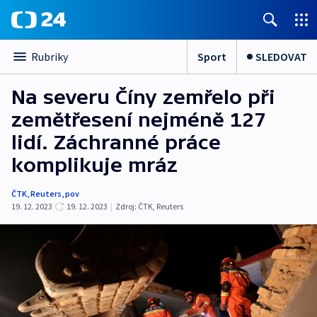
Sport
SLEDOVAT
Rubriky
Na severu Číny zemřelo při
zemětřesení nejméně 127
lidí. Záchranné práce
komplikuje mráz
ČTK
,
Reuters
,
pov
19. 12. 2023
19. 12. 2023
|
Zdroj:
ČTK
,
Reuters