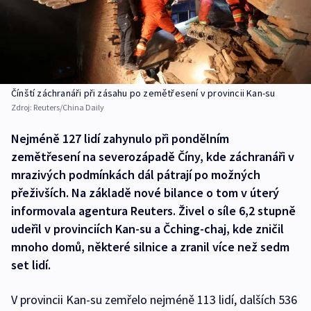
Čínští záchranáři při zásahu po zemětřesení v provincii Kan-su
Zdroj:
Reuters/China Daily
Nejméně 127 lidí zahynulo při pondělním
zemětřesení na severozápadě Číny, kde záchranáři v
mrazivých podmínkách dál pátrají po možných
přeživších. Na základě nové bilance o tom v úterý
informovala agentura Reuters. Živel o síle 6,2 stupně
udeřil v provinciích Kan-su a Čching-chaj, kde zničil
mnoho domů, některé silnice a zranil více než sedm
set lidí.
V provincii Kan-su zemřelo nejméně 113 lidí, dalších 536