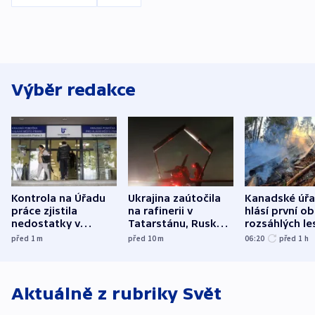
Výběr redakce
Kontrola na Úřadu
Ukrajina zaútočila
Kanadské úř
práce zjistila
na rafinerii v
hlásí první o
nedostatky v
Tatarstánu, Rusko
rozsáhlých le
účetnictví za 5,6
bombardovalo
požárů
před 1
m
před 10
m
06:20
před 1
h
miliardy
Sumy
Aktuálně z rubriky
Svět