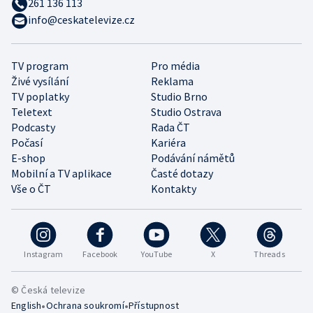
261 136 113
info@ceskatelevize.cz
TV program
Pro média
Živé vysílání
Reklama
TV poplatky
Studio Brno
Teletext
Studio Ostrava
Podcasty
Rada ČT
Počasí
Kariéra
E-shop
Podávání námětů
Mobilní a TV aplikace
Časté dotazy
Vše o ČT
Kontakty
Instagram
Facebook
YouTube
X
Threads
© Česká televize
•
•
English
Ochrana soukromí
Přístupnost