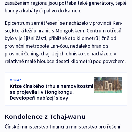
zasaženém regionu jsou potřeba také generátory, teplé
bundy a kabáty či palivo do kamen.
Epicentrum zemětřesení se nacházelo v provincii Kan-
su, která leží u hranic s Mongolskem. Centrum otřesů
bylo v její jižní části, přibližně sto kilometrů jižně od
provinční metropole Lan-čou, nedaleko hranic s
provincií Čching-chaj. Jejich ohnisko se nacházelo v
relativně malé hloubce deseti kilometrů pod povrchem.
ODKAZ
Krize čínského trhu s nemovitostmi
se projevila i v Hongkongu.
Developeři nabízejí slevy
Kondolence z Tchaj-wanu
Čínské ministerstvo financí a ministerstvo pro řešení