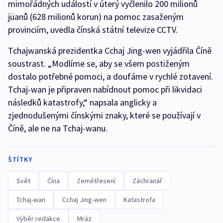
mimořádných událostí v úterý vyčlenilo 200 milionů
jüanů (628 milionů korun) na pomoc zasaženým
provinciím, uvedla čínská státní televize CCTV.
Tchajwanská prezidentka Cchaj Jing-wen vyjádřila Číně
soustrast. „Modlíme se, aby se všem postiženým
dostalo potřebné pomoci, a doufáme v rychlé zotavení.
Tchaj-wan je připraven nabídnout pomoc při likvidaci
následků katastrofy,“ napsala anglicky a
zjednodušenými čínskými znaky, které se používají v
Číně, ale ne na Tchaj-wanu.
ŠTÍTKY
Svět
Čína
Zemětřesení
Záchranář
Tchaj-wan
Cchaj Jing-wen
Katastrofa
Výběr redakce
Mráz