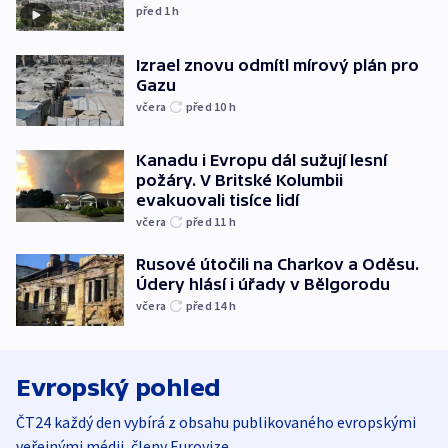
před 1
h
Izrael znovu odmítl mírový plán pro
Gazu
včera
před 10
h
Kanadu i Evropu dál sužují lesní
požáry. V Britské Kolumbii
evakuovali tisíce lidí
včera
před 11
h
Rusové útočili na Charkov a Oděsu.
Údery hlásí i úřady v Bělgorodu
včera
před 14
h
Evropský pohled
ČT24 každý den vybírá z obsahu publikovaného evropskými
veřejnými médii, členy Eurovize.