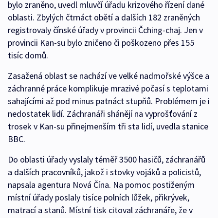
bylo zraněno, uvedl mluvčí úřadu krizového řízení dané
oblasti. Zbylých čtrnáct obětí a dalších 182 zraněných
registrovaly čínské úřady v provincii Čching-chaj. Jen v
provincii Kan-su bylo zničeno či poškozeno přes 155
tisíc domů.
Zasažená oblast se nachází ve velké nadmořské výšce a
záchranné práce komplikuje mrazivé počasí s teplotami
sahajícími až pod minus patnáct stupňů. Problémem je i
nedostatek lidí. Záchranáři shánějí na vyprošťování z
trosek v Kan-su přinejmenším tři sta lidí, uvedla stanice
BBC.
Do oblasti úřady vyslaly téměř 3500 hasičů, záchranářů
a dalších pracovníků, jakož i stovky vojáků a policistů,
napsala agentura Nová Čína. Na pomoc postiženým
místní úřady poslaly tisíce polních lůžek, přikrývek,
matrací a stanů. Místní tisk citoval záchranáře, že v