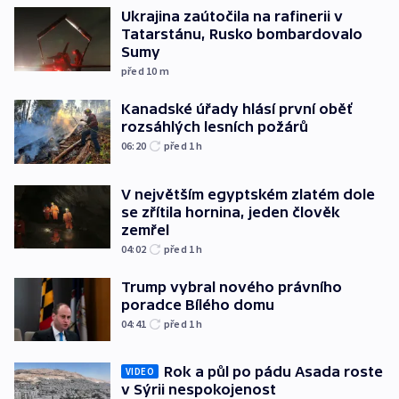
Ukrajina zaútočila na rafinerii v
Tatarstánu, Rusko bombardovalo
Sumy
před 10
m
Kanadské úřady hlásí první oběť
rozsáhlých lesních požárů
06:20
před 1
h
V největším egyptském zlatém dole
se zřítila hornina, jeden člověk
zemřel
04:02
před 1
h
Trump vybral nového právního
poradce Bílého domu
04:41
před 1
h
Rok a půl po pádu Asada roste
VIDEO
v Sýrii nespokojenost