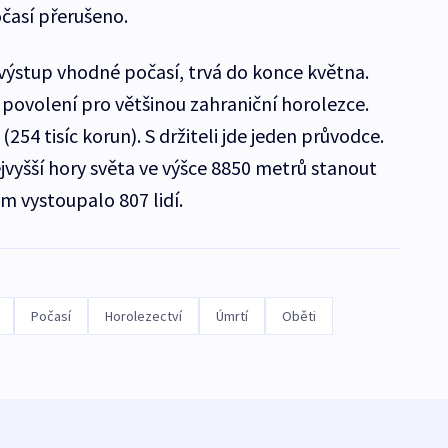
časí přerušeno.
 výstup vhodné počasí, trvá do konce května.
 povolení pro většinou zahraniční horolezce.
 (254 tisíc korun). S držiteli jde jeden průvodce.
jvyšší hory světa ve výšce 8850 metrů stanout
am vystoupalo 807 lidí.
Počasí
Horolezectví
Úmrtí
Oběti