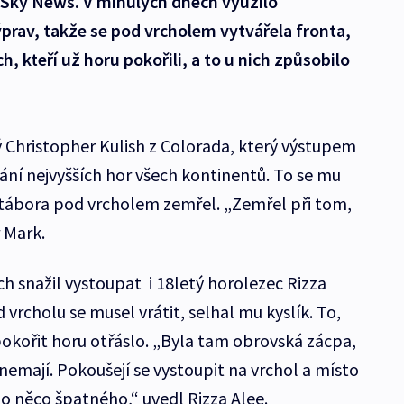
 Sky News. V minulých dnech využilo
prav, takže se pod vrcholem vytvářela fronta,
h, kteří už horu pokořili, a to u nich způsobilo
ý Christopher Kulish z Colorada, který výstupem
lání nejvyšších hor všech kontinentů. To se mu
 tábora pod vrcholem zemřel. „Zemřel při tom,
r Mark.
h snažil vystoupat i 18letý horolezec Rizza
 vrcholu se musel vrátit, selhal mu kyslík. To,
pokořit horu otřáslo. „Byla tam obrovská zácpa,
o nemají. Pokoušejí se vystoupit na vrchol a místo
ho něco špatného,“ uvedl Rizza Alee.