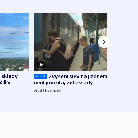
 sklady
Zvýšení slev na jízdném teď
Opil
VIDEO
ili v
není priorita, zní z vlády
vozid
stře
před 3
hodinami
před 4