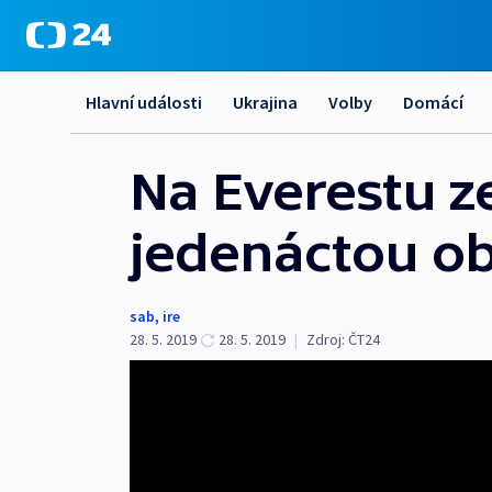
Hlavní události
Ukrajina
Volby
Domácí
Na Everestu ze
jedenáctou ob
sab
,
ire
28. 5. 2019
28. 5. 2019
|
Zdroj:
ČT24