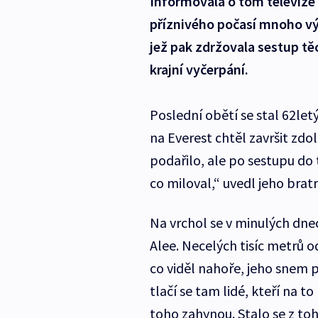
Informovala o tom televize
příznivého počasí mnoho vý
jež pak zdržovala sestup těc
krajní vyčerpání.
Poslední obětí se stal 62let
na Everest chtěl završit zdo
podařilo, ale po sestupu do
co miloval,“ uvedl jeho brat
Na vrchol se v minulých dnec
Alee. Necelých tisíc metrů od
co viděl nahoře, jeho snem 
tlačí se tam lidé, kteří na t
toho zahynou. Stalo se z to