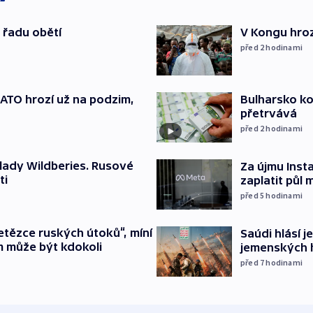
 řadu obětí
V Kongu hroz
před 2
hodinami
TO hrozí už na podzim,
Bulharsko ko
přetrvává
před 2
hodinami
lady Wildberies. Rusové
Za újmu Ins
ti
zaplatit půl 
před 5
hodinami
etězce ruských útoků“, míní
Saúdi hlásí j
m může být kdokoli
jemenských 
před 7
hodinami