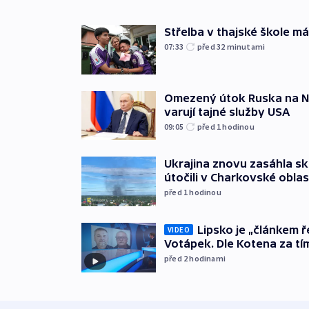
Střelba v thajské škole má
07:33
před 32
minutami
Omezený útok Ruska na NA
varují tajné služby USA
09:05
před 1
hodinou
Ukrajina znovu zasáhla sk
útočili v Charkovské oblas
před 1
hodinou
Lipsko je „článkem ř
VIDEO
Votápek. Dle Kotena za tí
před 2
hodinami