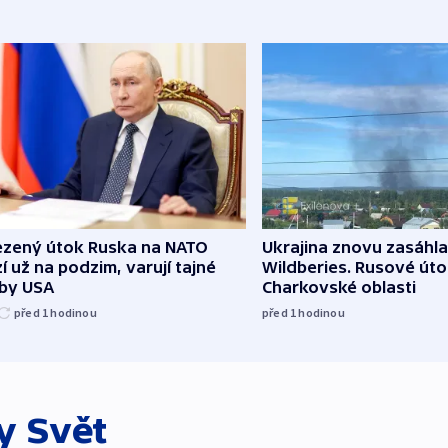
zený útok Ruska na NATO
Ukrajina znovu zasáhla
í už na podzim, varují tajné
Wildberies. Rusové útoč
žby USA
Charkovské oblasti
před 1
hodinou
před 1
hodinou
ky
Svět