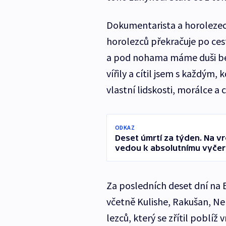
Dokumentarista a horolezec 
horolezců překračuje po ce
a pod nohama máme duši bez
vířily a cítil jsem s každým,
vlastní lidskosti, morálce a 
ODKAZ
Deset úmrtí za týden. Na vr
vedou k absolutnímu vyčer
Za posledních deset dní na 
včetně Kulishe, Rakušan, Nep
lezců, který se zřítil poblíž