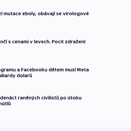
í mutace eboly, obávají se virologové
nčí s cenami v levech. Pocit zdražení
tagramu a Facebooku dětem musí Meta
miliardy dolarů
edenáct raněných civilistů po útoku
hútíů