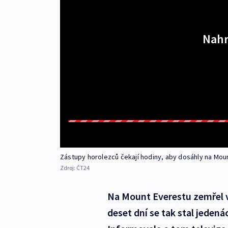
Nahr
Zástupy horolezců čekají hodiny, aby dosáhly na Mount
Zdroj:
ČT24
Na Mount Everestu zemřel v
deset dní se tak stal jedená