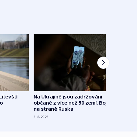
Litevští
Na Ukrajině jsou zadržováni
Španě
 o
občané z více než 50 zemí. Bojovali
dosta
na straně Ruska
4. 8. 20
5. 8. 2026