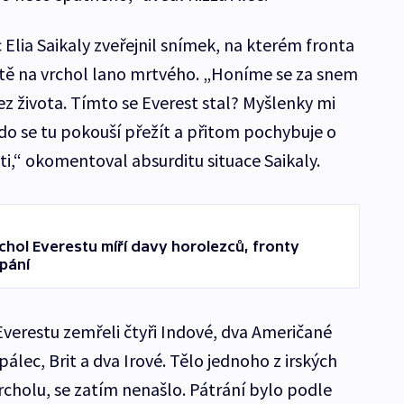
Elia Saikaly zveřejnil snímek, na kterém fronta
stě na vrchol lano mrtvého. „Honíme se za snem
 života. Tímto se Everest stal? Myšlenky mi
 kdo se tu pokouší přežít a přitom pochybuje o
cti,“ okomentoval absurditu situace Saikaly.
chol Everestu míří davy horolezců, fronty
pání
Everestu zemřeli čtyři Indové, dva Američané
álec, Brit a dva Irové. Tělo jednoho z irských
 vrcholu, se zatím nenašlo. Pátrání bylo podle