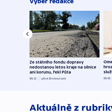
Výběr redakce
Ome
Ze státního fondu dopravy
hroz
nedostanou letos kraje na silnice
slu
ani korunu, řekl Půta
09:05
09:15
před 20
minutami
Aktuálně z rubri