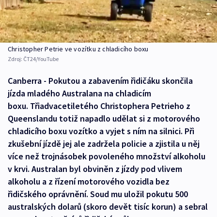
Christopher Petrie ve vozítku z chladicího boxu
Zdroj:
ČT24/YouTube
Canberra - Pokutou a zabavením řidičáku skončila
jízda mladého Australana na chladicím
boxu. Třiadvacetiletého Christophera Petrieho z
Queenslandu totiž napadlo udělat si z motorového
chladicího boxu vozítko a vyjet s ním na silnici. Při
zkušební jízdě jej ale zadržela policie a zjistila u něj
více než trojnásobek povoleného množství alkoholu
v krvi. Australan byl obviněn z jízdy pod vlivem
alkoholu a z řízení motorového vozidla bez
řidičského oprávnění. Soud mu uložil pokutu 500
australských dolarů (skoro devět tisíc korun) a sebral