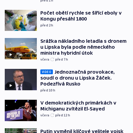
před 1
h
Počet obětí rychle se šířící eboly v
Kongu přesáhl 1800
před 2
h
Srážka nákladního letadla s dronem
u Lipska byla podle německého
ministra hybridní útok
včera
před 7
h
Jednoznačná provokace,
VIDEO
soudí o dronu u Lipska Žáček.
Podezřívá Rusko
před 10
h
V demokratických primárkách v
Michiganu zvítězil El-Sayed
včera
před 12
h
Putin vyměnil klíčové velitele vojsk