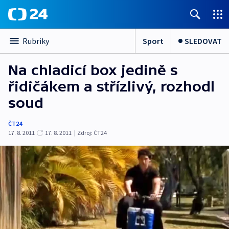
Sport
SLEDOVAT
Rubriky
Na chladicí box jedině s
řidičákem a střízlivý, rozhodl
soud
ČT24
17. 8. 2011
17. 8. 2011
|
Zdroj:
ČT24