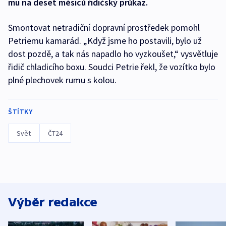
mu na deset měsíců řidičský průkaz.
Smontovat netradiční dopravní prostředek pomohl
Petriemu kamarád. „Když jsme ho postavili, bylo už
dost pozdě, a tak nás napadlo ho vyzkoušet,“ vysvětluje
řidič chladicího boxu. Soudci Petrie řekl, že vozítko bylo
plné plechovek rumu s kolou.
ŠTÍTKY
Svět
ČT24
Výběr redakce