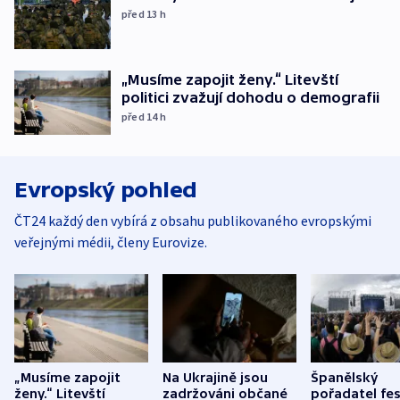
před 13
h
„Musíme zapojit ženy.“ Litevští
politici zvažují dohodu o demografii
před 14
h
Evropský pohled
ČT24 každý den vybírá z obsahu publikovaného evropskými
veřejnými médii, členy Eurovize.
„Musíme zapojit
Na Ukrajině jsou
Španělský
ženy.“ Litevští
zadržováni občané
pořadatel fes