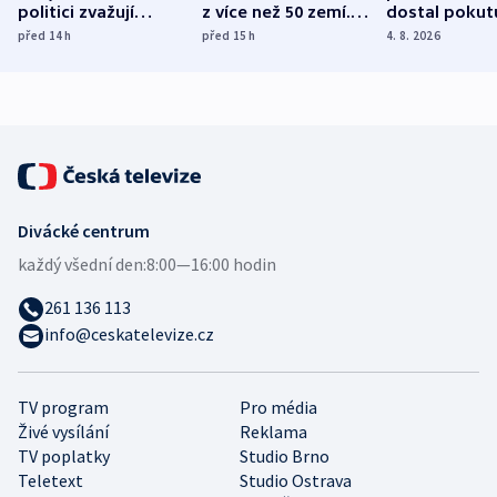
politici zvažují
z více než 50 zemí.
dostal pokut
dohodu o
Bojovali na straně
nekalé prakti
před 14
h
před 15
h
4. 8. 2026
demografii
Ruska
Divácké centrum
každý všední den:
8:00—16:00 hodin
261 136 113
info@ceskatelevize.cz
TV program
Pro média
Živé vysílání
Reklama
TV poplatky
Studio Brno
Teletext
Studio Ostrava