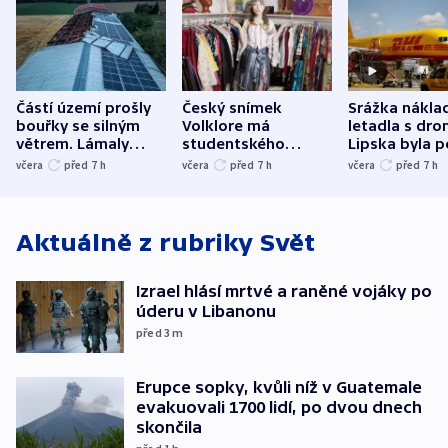
Částí území prošly
Český snímek
Srážka nákla
bouřky se silným
Volklore má
letadla s dr
větrem. Lámaly
studentského
Lipska byla p
stromy a poničily
Oscara, zabojuje o
německého mi
včera
před 7
h
včera
před 7
h
včera
před 7
h
střechu
cenu za krátký film
hybridní útok
Aktuálně z rubriky
Svět
Izrael hlásí mrtvé a raněné vojáky po
úderu v Libanonu
před 3
m
Erupce sopky, kvůli níž v Guatemale
evakuovali 1700 lidí, po dvou dnech
skončila