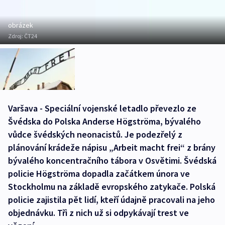
obrázek
Zdroj:
ČT24
Varšava - Speciální vojenské letadlo převezlo ze
Švédska do Polska Anderse Högströma, bývalého
vůdce švédských neonacistů. Je podezřelý z
plánování krádeže nápisu „Arbeit macht frei“ z brány
bývalého koncentračního tábora v Osvětimi. Švédská
policie Högströma dopadla začátkem února ve
Stockholmu na základě evropského zatykače. Polská
policie zajistila pět lidí, kteří údajně pracovali na jeho
objednávku. Tři z nich už si odpykávají trest ve