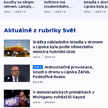
bouřky se silným
Volklore má
letadla s dr
větrem. Lámaly
studentského
Lipska byla p
stromy a poničily
Oscara, zabojuje o
německého mi
včera
před 1
h
včera
před 1
h
včera
před 1
h
střechu
cenu za krátký film
hybridní útok
Aktuálně z rubriky
Svět
Srážka nákladního letadla s dronem
u Lipska byla podle německého
ministra hybridní útok
včera
před 1
h
Jednoznačná provokace,
VIDEO
soudí o dronu u Lipska Žáček.
Podezřívá Rusko
před 4
h
V demokratických primárkách v
Michiganu zvítězil El-Sayed
včera
před 6
h