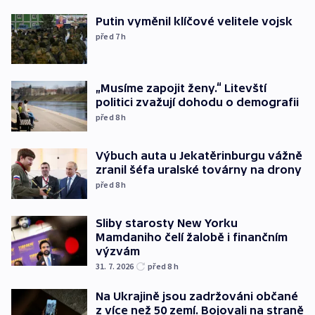
Putin vyměnil klíčové velitele vojsk
před 7
h
„Musíme zapojit ženy.“ Litevští
politici zvažují dohodu o demografii
před 8
h
Výbuch auta u Jekatěrinburgu vážně
zranil šéfa uralské továrny na drony
před 8
h
Sliby starosty New Yorku
Mamdaniho čelí žalobě i finančním
výzvám
31. 7. 2026
před 8
h
Na Ukrajině jsou zadržováni občané
z více než 50 zemí. Bojovali na straně