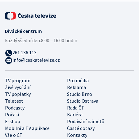
Divácké centrum
každý všední den:
8:00—16:00 hodin
261 136 113
info@ceskatelevize.cz
TV program
Pro média
Živé vysílání
Reklama
TV poplatky
Studio Brno
Teletext
Studio Ostrava
Podcasty
Rada ČT
Počasí
Kariéra
E-shop
Podávání námětů
Mobilní a TV aplikace
Časté dotazy
Vše o ČT
Kontakty