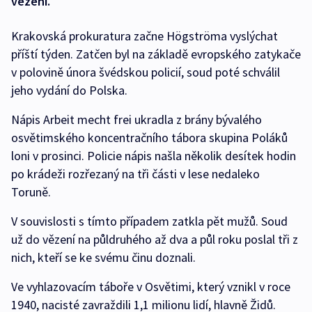
vězení.
Krakovská prokuratura začne Högströma vyslýchat
příští týden. Zatčen byl na základě evropského zatykače
v polovině února švédskou policií, soud poté schválil
jeho vydání do Polska.
Nápis Arbeit mecht frei ukradla z brány bývalého
osvětimského koncentračního tábora skupina Poláků
loni v prosinci. Policie nápis našla několik desítek hodin
po krádeži rozřezaný na tři části v lese nedaleko
Toruně.
V souvislosti s tímto případem zatkla pět mužů. Soud
už do vězení na půldruhého až dva a půl roku poslal tři z
nich, kteří se ke svému činu doznali.
Ve vyhlazovacím táboře v Osvětimi, který vznikl v roce
1940, nacisté zavraždili 1,1 milionu lidí, hlavně Židů.