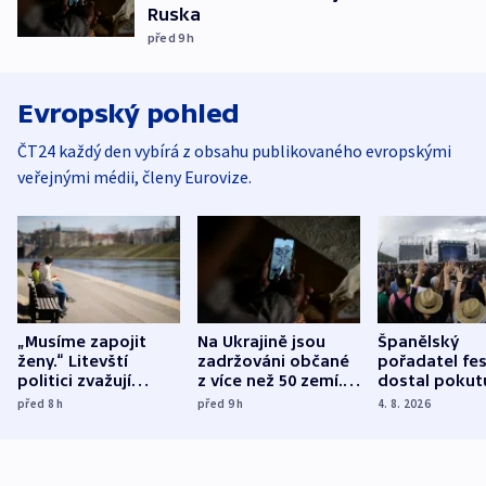
Ruska
před 9
h
Evropský pohled
ČT24 každý den vybírá z obsahu publikovaného evropskými
veřejnými médii, členy Eurovize.
„Musíme zapojit
Na Ukrajině jsou
Španělský
ženy.“ Litevští
zadržováni občané
pořadatel fes
politici zvažují
z více než 50 zemí.
dostal pokut
dohodu o
Bojovali na straně
nekalé prakti
před 8
h
před 9
h
4. 8. 2026
demografii
Ruska