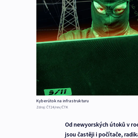
Kyberútok na infrastrukturu
Zdroj:
ČT24/rev/ČTK
Od newyorských útoků v roce
jsou častěji i počítače, rad