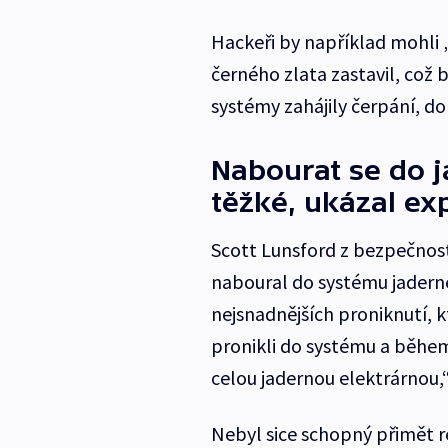
Hackeři by například mohli „
černého zlata zastavil, což
systémy zahájily čerpání, d
Nabourat se do j
těžké, ukázal ex
Scott Lunsford z bezpečnostn
naboural do systému jaderné 
nejsnadnějších proniknutí, 
pronikli do systému a běhe
celou jadernou elektrárnou,“
Nebyl sice schopný přimět r