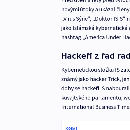
novými útoky a ukázal členy 
„Virus Sýrie“, „Doktor ISIS“
jako Islámská kybernetická a
hashtag „America Under Hac
Hackeři z řad rad
Kybernetickou složku IS zalo
známý jako hacker Trick, je
doby se hackeři IS naboural
kuvajtského parlamentu, we
International Business Tim
ODKAZ