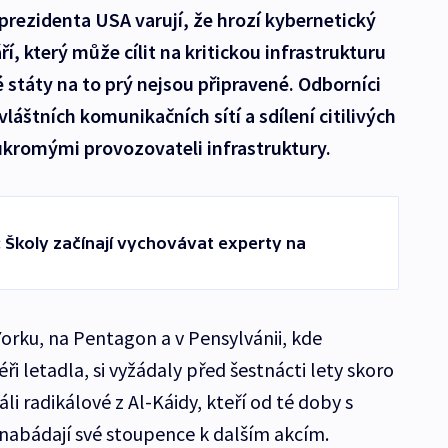
prezidenta USA varují, že hrozí kybernetický
ří, který může cílit na kritickou infrastrukturu
 státy na to prý nejsou připravené. Odborníci
vláštních komunikačních sítí a sdílení citilivých
ukromými provozovateli infrastruktury.
 Školy začínají vychovávat experty na
rku, na Pentagon a v Pensylvánii, kde
i letadla, si vyžádaly před šestnácti lety skoro
stáli radikálové z Al-Káidy, kteří od té doby s
nabádají své stoupence k dalším akcím.