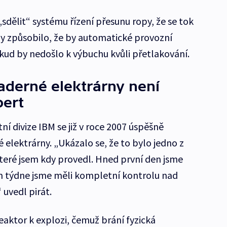
sdělit“ systému řízení přesunu ropy, že se tok
 by způsobilo, že by automatické provozní
okud by nedošlo k výbuchu kvůli přetlakování.
aderné elektrárny není
pert
í divize IBM se již v roce 2007 úspěšně
elektrárny. „Ukázalo se, že to bylo jedno z
které jsem kdy provedl. Hned první den jsme
m týdne jsme měli kompletní kontrolu nad
 uvedl pirát.
eaktor k explozi, čemuž brání fyzická