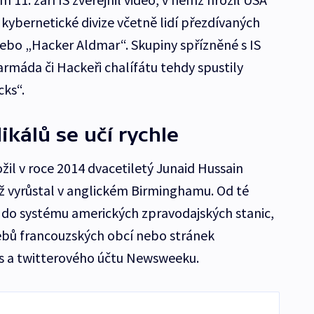
kybernetické divize včetně lidí přezdívaných
 nebo „Hacker Aldmar“. Skupiny spřízněné s IS
rmáda či Hackeři chalífátu tehdy spustily
ks“.
ikálů se učí rychle
žil v roce 2014 dvacetiletý Junaid Hussain
nž vyrůstal v anglickém Birminghamu. Od té
i do systému amerických zpravodajských stanic,
bů francouzských obcí nebo stránek
es a twitterového účtu Newsweeku.