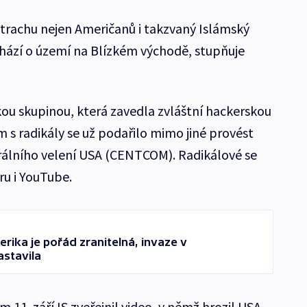
strachu nejen Američanů i takzvaný Islámský
řichází o území na Blízkém východě, stupňuje
ckou skupinou, která zavedla zvláštní hackerskou
ím s radikály se už podařilo mimo jiné provést
rálního velení USA (CENTCOM). Radikálové se
ru i YouTube.
erika je pořád zranitelná, invaze v
astavila
 11. září IS zveřejnil video, v němž hrozil USA