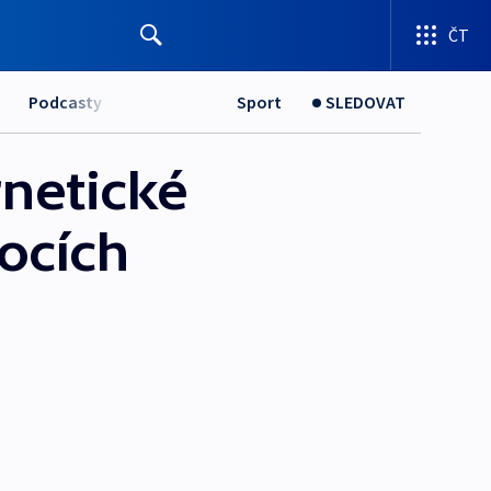
ČT
Podcasty
Sport
SLEDOVAT
rnetické
tocích