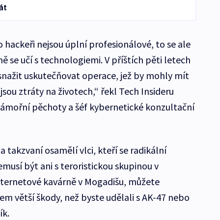
át
o hackeři nejsou úplní profesionálové, to se ale
se učí s technologiemi. V příštích pěti letech
snažit uskutečňovat operace, jež by mohly mít
jsou ztráty na životech,“ řekl Tech Insideru
námořní pěchoty a šéf kybernetické konzultační
takzvaní osamělí vlci, kteří se radikální
nemusí být ani s teroristickou skupinou v
nternetové kavárně v Mogadišu, můžete
m větší škody, než byste udělali s AK-47 nebo
ík.