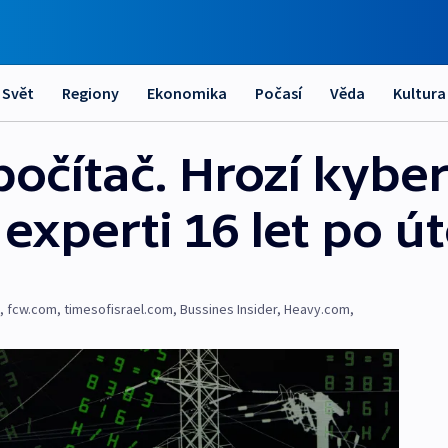
Svět
Regiony
Ekonomika
Počasí
Věda
Kultura
očítač. Hrozí kybe
í experti 16 let po ú
,
fcw.com
,
timesofisrael.com
,
Bussines Insider
,
Heavy.com
,