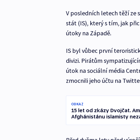
V posledních letech těží ze 
stát (IS), který s tím, jak p
útoky na Západě.
IS byl vůbec první teroristi
divizi. Pirátům sympatizujíc
útok na sociální média Cent
zmocnili jeho účtu na Twitte
ODKAZ
15 let od zkázy Dvojčat. Am
Afghánistánu islamisty nez
Před dvěma lety před výročím