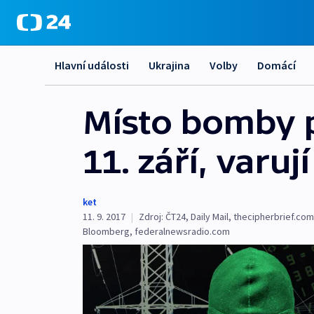
Hlavní události
Ukrajina
Volby
Domácí
Místo bomby p
11. září, varuj
ket
11. 9. 2017
|
Zdroj:
ČT24
,
Daily Mail
,
thecipherbrief.com
Bloomberg
,
federalnewsradio.com