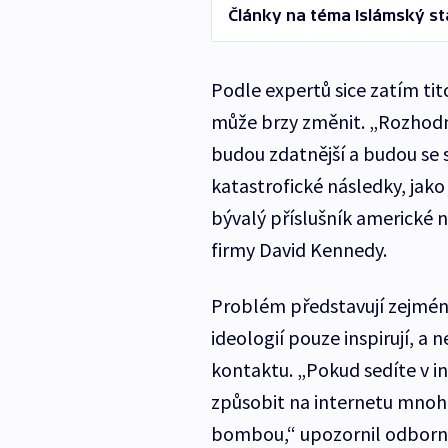
Články na téma Islámský st
Podle expertů sice zatím tit
může brzy změnit. „Rozhodně 
budou zdatnější a budou se 
katastrofické následky, jako 
bývalý příslušník americké 
firmy David Kennedy.
Problém představují zejména 
ideologií pouze inspirují, a 
kontaktu. „Pokud sedíte v i
způsobit na internetu mnohe
bombou,“ upozornil odborn