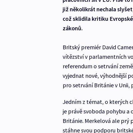
již několikrát nechala slyše
což sklidila kritiku Evropsk
zákonů.
Britský premiér David Camero
vítězství v parlamentních v
referendum o setrvání země 
vyjednat nové, výhodnější p
pro setrvání Británie v Unii
Jedním z témat, o kterých ch
je právě svoboda pohybu a 
Británie. Merkelová ale prý
stáhne svou podporu britském