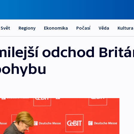
Svět
Regiony
Ekonomika
Počasí
Věda
Kultura
ilejší odchod Britá
pohybu