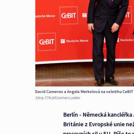
David Cameron a Angela Merkelová na veletrhu CeBIT
Zdroj:
ČTK/AP/Jochen Luebke
Berlín - Německá kancléřka 
Británie z Evropské unie n
pracovních sil v EU. Píše to