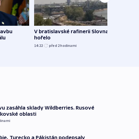
Ukra
tavbu
V bratislavské rafinerii Slovnaft
Wildb
álu
hořelo
Char
14:22
před 2
hodinami
09:02
vu zasáhla sklady Wildberries. Rusové
rkovské oblasti
dinami
ie, Turecko a Pákistán podepsaly