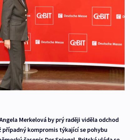
Angela Merkelová by prý raději viděla odchod
ež případný kompromis týkající se pohybu
 německý časopis Der Spiegel. Britská vláda se