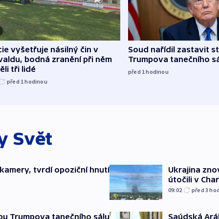
cie vyšetřuje násilný čin v
Soud nařídil zastavit s
aldu, bodná zranění při něm
Trumpova tanečního s
li tři lidé
před 1
hodinou
před 1
hodinou
ky
Svět
kamery, tvrdí opoziční hnutí
Ukrajina zno
útočili v Cha
09:02
před 3
ho
Saúdská Aráb
vbu Trumpova tanečního sálu