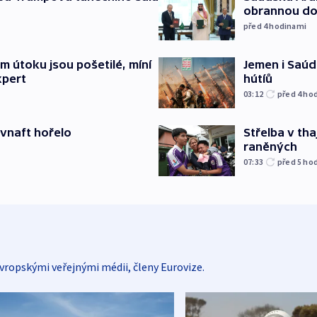
obrannou d
před 4
hodinami
Jemen i Saúds
 útoku jsou pošetilé, míní
hútíů
xpert
03:12
před 4
ho
Střelba v th
ovnaft hořelo
raněných
07:33
před 5
ho
vropskými veřejnými médii, členy Eurovize.