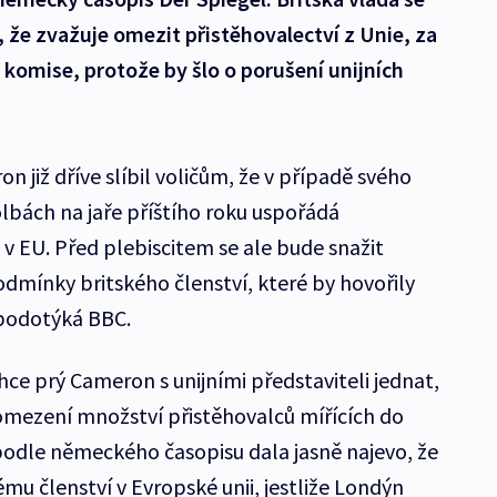
t, že zvažuje omezit přistěhovalectví z Unie, za
é komise, protože by šlo o porušení unijních
n již dříve slíbil voličům, že v případě svého
olbách na jaře příštího roku uspořádá
v EU. Před plebiscitem se ale bude snažit
odmínky britského členství, které by hovořily
, podotýká BBC.
ce prý Cameron s unijními představiteli jednat,
omezení množství přistěhovalců mířících do
 podle německého časopisu dala jasně najevo, že
u členství v Evropské unii, jestliže Londýn