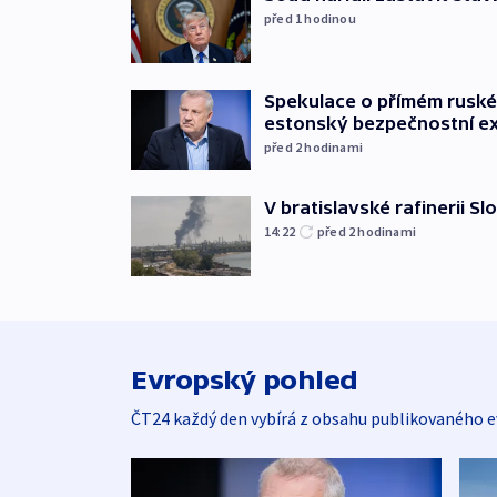
před 1
hodinou
Spekulace o přímém ruském
estonský bezpečnostní e
před 2
hodinami
V bratislavské rafinerii Sl
14:22
před 2
hodinami
Evropský pohled
ČT24 každý den vybírá z obsahu publikovaného e