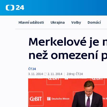
Hlavní události
Ukrajina
Volby
Domácí
Merkelové je m
než omezení 
ČT24
3. 11. 2014
2. 11. 2014
|
Zdroj:
ČT24