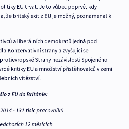
litiky EU trvat. Je to vůbec poprvé, kdy
a, že britský exit z EU je možný, poznamenal k
ivců a liberálních demokratů jedná pod
a Konzervativní strany a zvyšující se
 protievropské Strany nezávislosti Spojeného
tvrdé kritiky EU a množství přistěhovalců v zemi
ebních vítězství.
išlo z EU do Británie
:
 2014 -
131 tisíc
pracovníků
ředchozích 12 měsících