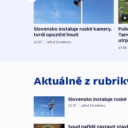
Slovensko instaluje ruské kamery,
Poli
tvrdí opoziční hnutí
Tanv
utrpě
12:27
před 1
hodinou
17:03
Aktuálně z rubri
Slovensko instaluje ruské 
12:27
před 1
hodinou
Soud nařídil zastavit sta