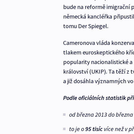
bude na reformě imigrační po
německá kancléřka připustil
tomu Der Spiegel.
Cameronova vláda konzervat
tlakem euroskeptického křídl
popularity nacionalistické a
království (UKIP). Ta těží z 
a již dosáhla významných vol
Podle oficiálních statistik př
od března 2013 do března
to je o
95 tisíc
více než v p