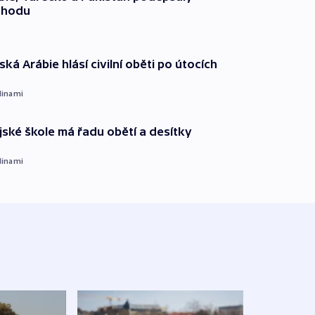
ohodu
ká Arábie hlásí civilní oběti po útocích
dinami
ajské škole má řadu obětí a desítky
dinami