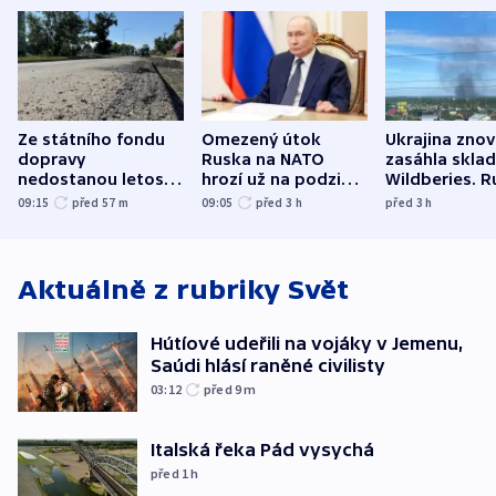
Ze státního fondu
Omezený útok
Ukrajina zno
dopravy
Ruska na NATO
zasáhla skla
nedostanou letos
hrozí už na podzim,
Wildberies. 
kraje na silnice ani
varují tajné služby
útočili v Cha
09:15
před 57
m
09:05
před 3
h
před 3
h
korunu, řekl Půta
USA
oblasti
Aktuálně z rubriky
Svět
Hútíové udeřili na vojáky v Jemenu,
Saúdi hlásí raněné civilisty
03:12
před 9
m
Italská řeka Pád vysychá
před 1
h