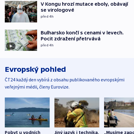
V Kongu hrozí mutace eboly, obávají
se virologové
před 4
h
Bulharsko končí s cenami v levech.
Pocit zdražení přetrvává
před 4
h
Evropský pohled
ČT24 každý den vybírá z obsahu publikovaného evropskými
veřejnými médii, členy Eurovize.
Pobyt u vodních
Jiný jazyk i technika.
„Musíme zapo