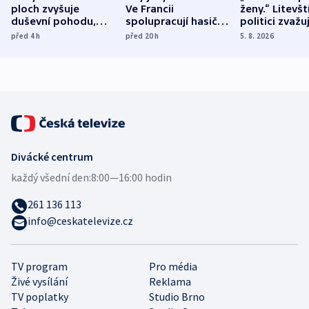
ploch zvyšuje
Ve Francii
ženy.“ Litevšt
duševní pohodu,
spolupracují hasiči z
politici zvažuj
ukázala
různých zemí
dohodu o
před 4
h
před 20
h
5. 8. 2026
mezinárodní studie
demografii
Divácké centrum
každý všední den:
8:00—16:00 hodin
261 136 113
info@ceskatelevize.cz
TV program
Pro média
Živé vysílání
Reklama
TV poplatky
Studio Brno