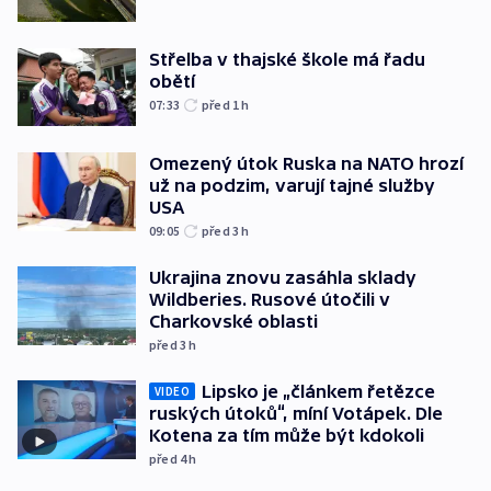
Střelba v thajské škole má řadu
obětí
07:33
před 1
h
Omezený útok Ruska na NATO hrozí
už na podzim, varují tajné služby
USA
09:05
před 3
h
Ukrajina znovu zasáhla sklady
Wildberies. Rusové útočili v
Charkovské oblasti
před 3
h
Lipsko je „článkem řetězce
VIDEO
ruských útoků“, míní Votápek. Dle
Kotena za tím může být kdokoli
před 4
h