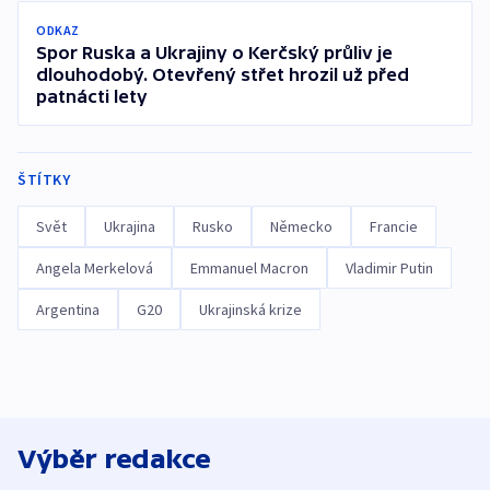
ODKAZ
Spor Ruska a Ukrajiny o Kerčský průliv je
dlouhodobý. Otevřený střet hrozil už před
patnácti lety
ŠTÍTKY
Svět
Ukrajina
Rusko
Německo
Francie
Angela Merkelová
Emmanuel Macron
Vladimir Putin
Argentina
G20
Ukrajinská krize
Výběr redakce