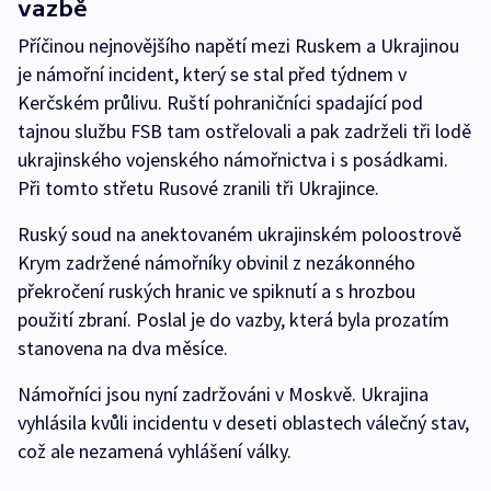
vazbě
Příčinou nejnovějšího napětí mezi Ruskem a Ukrajinou
je námořní incident, který se stal před týdnem v
Kerčském průlivu. Ruští pohraničníci spadající pod
tajnou službu FSB tam ostřelovali a pak zadrželi tři lodě
ukrajinského vojenského námořnictva i s posádkami.
Při tomto střetu Rusové zranili tři Ukrajince.
Ruský soud na anektovaném ukrajinském poloostrově
Krym zadržené námořníky obvinil z nezákonného
překročení ruských hranic ve spiknutí a s hrozbou
použití zbraní. Poslal je do vazby, která byla prozatím
stanovena na dva měsíce.
Námořníci jsou nyní zadržováni v Moskvě. Ukrajina
vyhlásila kvůli incidentu v deseti oblastech válečný stav,
což ale nezamená vyhlášení války.