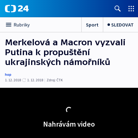
Sport
SLEDOVAT
Rubriky
Merkelová a Macron vyzvali
Putina k propuštění
ukrajinských námořníků
hop
1. 12. 2018
1. 12. 2018
|
Zdroj:
ČTK
Nahrávám video