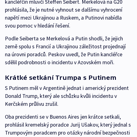
kancléřčin mluvčí Steffen Seibert. Merkelová na G20
prohlásila, že je nutné vyhnout se dalšímu vyhrocení
napětí mezi Ukrajinou a Ruskem, a Putinovi nabídla
svou pomoc v hledání řešení.
Podle Seiberta se Merkelová a Putin shodli, že jejich
země spolu s Francií a Ukrajinou záležitost projednají
na úrovni poradců. Peskov uvedl, že Putin kancléřce
sdělil podrobnosti o incidentu v Azovském moři.
Krátké setkání Trumpa s Putinem
S Putinem měl v Argentině jednat i americký prezident
Donald Trump, který ale schůzku kvůli incidentu v
Kerčském průlivu zrušil.
Oba prezidenti se v Buenos Aires jen krátce setkali,
prohlásil kremelský poradce Jurij Ušakov, který jednal s
Trumpovým poradcem pro otázky národní bezpečnosti