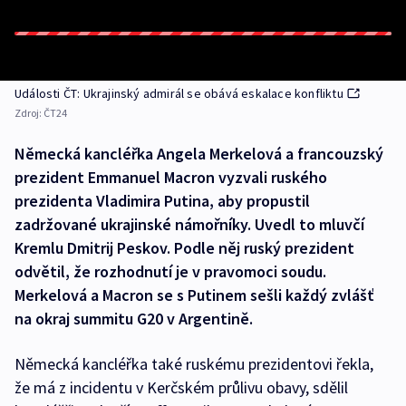
Události ČT: Ukrajinský admirál se obává eskalace konfliktu
Zdroj:
ČT24
Německá kancléřka Angela Merkelová a francouzský
prezident Emmanuel Macron vyzvali ruského
prezidenta Vladimira Putina, aby propustil
zadržované ukrajinské námořníky. Uvedl to mluvčí
Kremlu Dmitrij Peskov. Podle něj ruský prezident
odvětil, že rozhodnutí je v pravomoci soudu.
Merkelová a Macron se s Putinem sešli každý zvlášť
na okraj summitu G20 v Argentině.
Německá kancléřka také ruskému prezidentovi řekla,
že má z incidentu v Kerčském průlivu obavy, sdělil