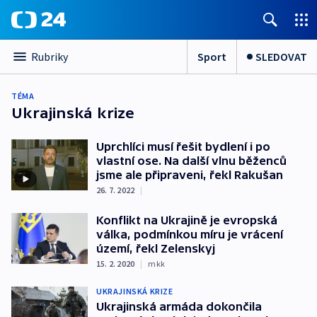
Sport
SLEDOVAT
Rubriky
TÉMA
Ukrajinská krize
Uprchlíci musí řešit bydlení i po
vlastní ose. Na další vlnu běženců
jsme ale připraveni, řekl Rakušan
26. 7. 2022
|
Konflikt na Ukrajině je evropská
válka, podmínkou míru je vrácení
území, řekl Zelenskyj
15. 2. 2020
|
mkk
UKRAJINSKÁ KRIZE
Ukrajinská armáda dokončila