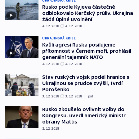
UKRAJINSKÁ KRIZE
Rusko podle Kyjeva částečně
odblokovalo Kerčský průliv. Ukrajina
žádá úplné uvolnění
4. 12. 2018
4. 12. 2018
|
UKRAJINSKÁ KRIZE
Kvůli agresi Ruska posilujeme
přítomnost v Černém moři, prohlásil
generální tajemník NATO
4. 12. 2018
4. 12. 2018
|
Stav ruských vojsk podél hranice s
Ukrajinou se prudce zvýšil, tvrdí
Porošenko
3. 12. 2018
3. 12. 2018
|
paf
Rusko zkoušelo ovlivnit volby do
Kongresu, uvedl americký ministr
obrany Mattis
2. 12. 2018
|