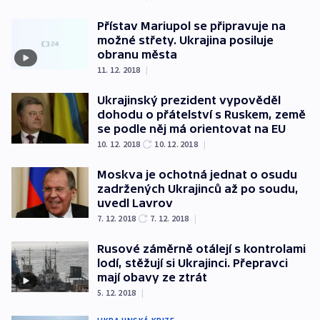
Přístav Mariupol se připravuje na
možné střety. Ukrajina posiluje
obranu města
11. 12. 2018
|
Ukrajinský prezident vypověděl
dohodu o přátelství s Ruskem, země
se podle něj má orientovat na EU
10. 12. 2018
10. 12. 2018
|
Moskva je ochotná jednat o osudu
zadržených Ukrajinců až po soudu,
uvedl Lavrov
7. 12. 2018
7. 12. 2018
|
Rusové záměrně otálejí s kontrolami
lodí, stěžují si Ukrajinci. Přepravci
mají obavy ze ztrát
5. 12. 2018
|