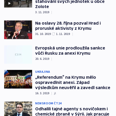
stahování svých jednotek u obce
Zolote
3. 11. 2019
|
Na oslavy 28. října pozval Hrad i
proruské aktivisty z Krymu
31. 10. 2019
1. 11. 2019
|
Evropská unie prodloužila sankce
vůči Rusku za anexi Krymu
20. 6. 2019
|
UKRAJINA
„Referendum“ na Krymu mělo
ospravedlnit anexi. Západ
výsledkům neuvěřil a zavedl sankce
16. 3. 2019
|
jl
NEWSROOM ČT24
Odhalili tajné agenty s novičokem i
chemické zbraně v Sýrii. Jak pracuje