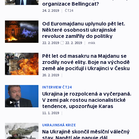
organizace Bellingcat?
24. 2. 2019
|
ČT24
Od Euromajdanu uplynulo pět let.
Některé osobnosti ukrajinské
revoluce zamířily do politiky
22. 2. 2019
22. 2. 2019
|
mkk
Pět let od masakru na Majdanu se
zrodily nové elity. Boje na východě
země ale pociťují i Ukrajinci v Česku
20. 2. 2019
|
INTERVIEW ČT24
Ukrajina je rozpolcená a vyčerpaná.
V zemi pak rostou nacionalistické
tendence, upozorňuje Karas
11. 1. 2019
|
UKRAJINSKÁ KRIZE
Na Ukrajině skončil měsíční válečný
stav. Napětí ale panuje dál