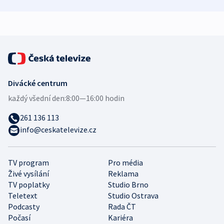
mezinárodní studie
demografii
Divácké centrum
každý všední den:
8:00—16:00 hodin
261 136 113
info@ceskatelevize.cz
TV program
Pro média
Živé vysílání
Reklama
TV poplatky
Studio Brno
Teletext
Studio Ostrava
Podcasty
Rada ČT
Počasí
Kariéra