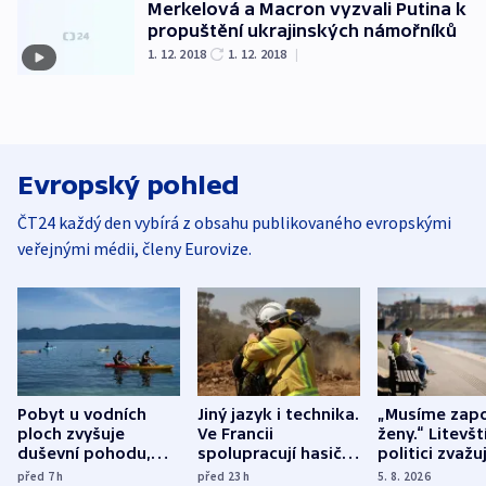
Merkelová a Macron vyzvali Putina k
propuštění ukrajinských námořníků
1. 12. 2018
1. 12. 2018
|
Evropský pohled
ČT24 každý den vybírá z obsahu publikovaného evropskými
veřejnými médii, členy Eurovize.
Pobyt u vodních
Jiný jazyk i technika.
„Musíme zapo
ploch zvyšuje
Ve Francii
ženy.“ Litevšt
duševní pohodu,
spolupracují hasiči z
politici zvažuj
ukázala
různých zemí
dohodu o
před 7
h
před 23
h
5. 8. 2026