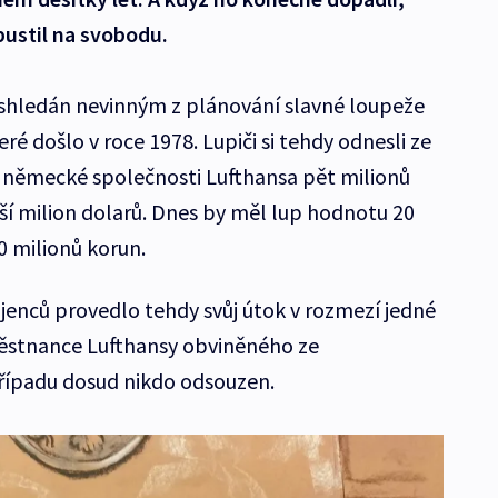
pustil na svobodu.
 shledán nevinným z plánování slavné loupeže
ré došlo v roce 1978. Lupiči si tehdy odnesli ze
 německé společnosti Lufthansa pět milionů
ší milion dolarů. Dnes by měl lup hodnotu 20
0 milionů korun.
enců provedlo tehdy svůj útok v rozmezí jedné
ěstnance Lufthansy obviněného ze
případu dosud nikdo odsouzen.