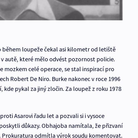
o během loupeže čekal asi kilometr od letiště
 autě, které mělo odvést pozornost policie.
ie mozkem celé operace, se stal inspirací pro
ánech Robert De Niro. Burke nakonec v roce 1996
, kde pykal za jiný zločin. Za loupež z roku 1978
roti Asarovi řadu let a pozvali si i vysoce
poskytli důkazy. Obhajoba namítala, že přizvaní
ři. Prokuratura odmítla výrok soudu komentovat.