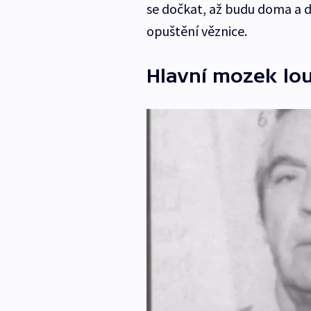
se dočkat, až budu doma a dá
opuštění věznice.
Hlavní mozek lo