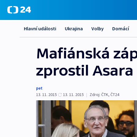
Hlavní události
Ukrajina
Volby
Domácí
Mafiánská záp
zprostil Asara
pet
13. 11. 2015
13. 11. 2015
|
Zdroj:
ČTK
,
ČT24