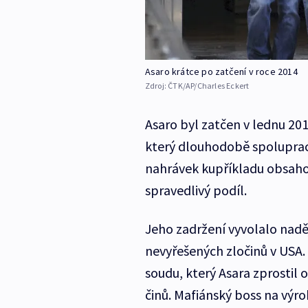
Asaro krátce po zatčení v roce 2014
Zdroj:
ČTK/AP/Charles Eckert
Asaro byl zatčen v lednu 20
který dlouhodobě spolupraco
nahrávek kupříkladu obsahov
spravedlivý podíl.
Jeho zadržení vyvolalo nadě
nevyřešených zločinů v USA.
soudu, který Asara zprostil o
činů. Mafiánský boss na výr