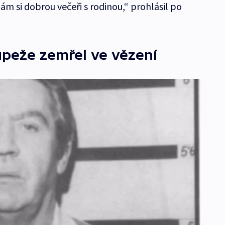
m si dobrou večeři s rodinou,“ prohlásil po
upeže zemřel ve vězení