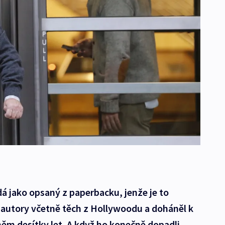
á jako opsaný z paperbacku, jenže je to
 autory včetně těch z Hollywoodu a doháněl k
 něm desítky let. A když ho konečně dopadli,