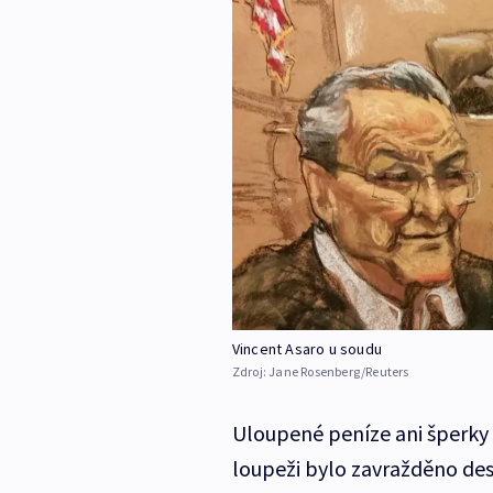
Vincent Asaro u soudu
Zdroj:
Jane Rosenberg/Reuters
Uloupené peníze ani šperky s
loupeži bylo zavražděno deset