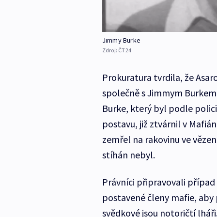
Jimmy Burke
Zdroj:
ČT24
Prokuratura tvrdila, že Asar
společně s Jimmym Burkem v
Burke, který byl podle polic
postavu, již ztvárnil v Mafi
zemřel na rakovinu ve vězení
stíhán nebyl.
Právníci připravovali případ p
postavené členy mafie, aby 
svědkové jsou notoričtí lhá