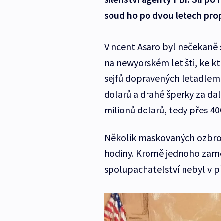
soud ho po dvou letech pro
Vincent Asaro byl nečekaně
na newyorském letišti, ke kte
sejfů dopravených letadlem
dolarů a drahé šperky za dal
milionů dolarů, tedy přes 40
Několik maskovaných ozbroj
hodiny. Kromě jednoho zam
spolupachatelství nebyl v 