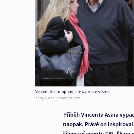
Vincent Asaro opouští newyorské vězení
Zdroj:
Lucas Jackson/Reuters
Příběh Vincenta Asara vypad
naopak. Právě on inspiroval
šílenství agenty FBI. Šli po