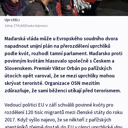
Uprchlíci
Zdroj:
ČTK/AP/Darko Vojinovic
Maďarská vláda může u Evropského soudního dvora
napadnout unijní plán na přerozdělení uprchlíků
podle kvót, rozhodl tamní parlament. Maďarsko proti
povinným kvótám hlasovalo společně s Českem a
Slovenskem. Premiér Viktor Orbán po pařížských
útocích opět varoval, že se mezi uprchlíky mohou
skrývat teroristé. Organizace OSN mezitím
zdůrazňuje, že sami běženci utíkají před terorismem.
Vedoucí politici EU v září schválili povinné kvóty pro
rozdělení 120 tisíc migrantů mezi členské státy do roku
2017. Když vyšlo najevo, že se někteří z pařížských
atentáníků zřejmě dostali do EU v rámci uprchlické vlny,