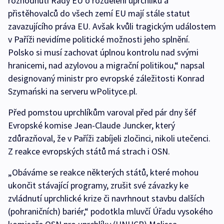
rozhodnutí Rady EU o rozdělení uprchlíků a
přistěhovalců do všech zemí EU mají stále statut
zavazujícího práva EU. Avšak kvůli tragickým událostem
v Paříži nevidíme politické možnosti jeho splnění.
Polsko si musí zachovat úplnou kontrolu nad svými
hranicemi, nad azylovou a migrační politikou,“ napsal
designovaný ministr pro evropské záležitosti Konrad
Szymański na serveru wPolityce.pl.
Před pomstou uprchlíkům varoval před pár dny šéf
Evropské komise Jean-Claude Juncker, který
zdůrazňoval, že v Paříži zabíjeli zločinci, nikoli utečenci.
Z reakce evropských států má strach i OSN.
„Obáváme se reakce některých států, které mohou
ukončit stávající programy, zrušit své závazky ke
zvládnutí uprchlické krize či navrhnout stavbu dalších
(pohraničních) bariér,“ podotkla mluvčí Úřadu vysokého