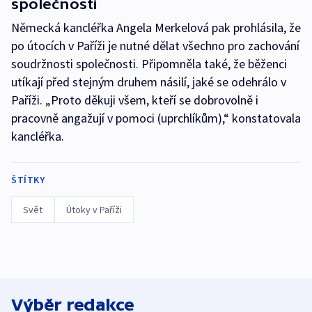
společnosti
Německá kancléřka Angela Merkelová pak prohlásila, že
po útocích v Paříži je nutné dělat všechno pro zachování
soudržnosti společnosti. Připomněla také, že běženci
utíkají před stejným druhem násilí, jaké se odehrálo v
Paříži. „Proto děkuji všem, kteří se dobrovolně i
pracovně angažují v pomoci (uprchlíkům),“ konstatovala
kancléřka.
ŠTÍTKY
Svět
Útoky v Paříži
Výběr redakce