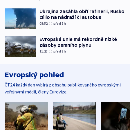
Ukrajina zasáhla obří rafinerii, Rusko
cílilo na nádraží či autobus
08:52
před 7
h
Evropská unie má rekordně nízké
zásoby zemního plynu
11:23
před 8
h
Evropský pohled
ČT24 každý den vybírá z obsahu publikovaného evropskými
veřejnými médii, členy Eurovize.