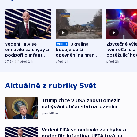
Vedení FIFA se
Ukrajina
Zbytečné výj
VIDEO
omluvilo za chyby a
buduje další
kvůli eCallu a
podpořilo Infantina.
opevnění na hranici
obtěžující ho
UEFA trvá na
s Běloruskem
zdržují záchr
17:34
před 1
h
před 1
h
před 2
h
bojkotu
Aktuálně z rubriky
Svět
Trump chce v USA znovu omezit
nabývání občanství narozením
před 48
m
Vedení FIFA se omluvilo za chyby a
podpořilo Infantina. UEFA trvá na