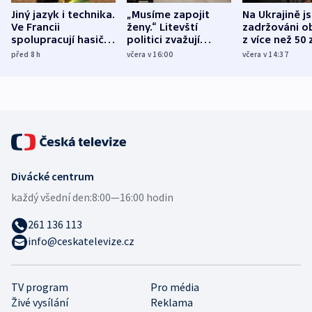
Jiný jazyk i technika.
„Musíme zapojit
Na Ukrajině j
Ve Francii
ženy.“ Litevští
zadržováni o
spolupracují hasiči z
politici zvažují
z více než 50 
různých zemí
dohodu o
Bojovali na s
před 8
h
včera v 16:00
včera v 14:37
demografii
Ruska
Divácké centrum
každý všední den:
8:00—16:00 hodin
261 136 113
info@ceskatelevize.cz
TV program
Pro média
Živé vysílání
Reklama