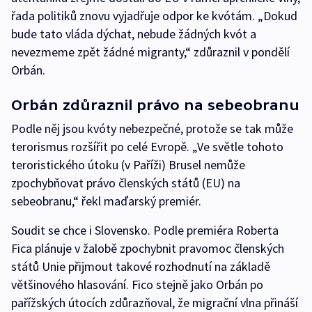
řada politiků znovu vyjadřuje odpor ke kvótám. „Dokud
bude tato vláda dýchat, nebude žádných kvót a
nevezmeme zpět žádné migranty,“ zdůraznil v pondělí
Orbán.
Orbán zdůraznil právo na sebeobranu
Podle něj jsou kvóty nebezpečné, protože se tak může
terorismus rozšířit po celé Evropě. „Ve světle tohoto
teroristického útoku (v Paříži) Brusel nemůže
zpochybňovat právo členských států (EU) na
sebeobranu,“ řekl maďarský premiér.
Soudit se chce i Slovensko. Podle premiéra Roberta
Fica plánuje v žalobě zpochybnit pravomoc členských
států Unie přijmout takové rozhodnutí na základě
většinového hlasování. Fico stejně jako Orbán po
pařížských útocích zdůrazňoval, že migrační vlna přináší