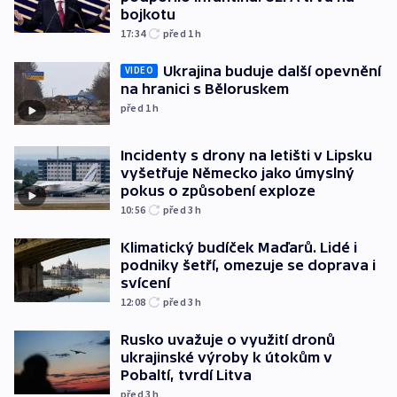
bojkotu
17:34
před 1
h
Ukrajina buduje další opevnění
VIDEO
na hranici s Běloruskem
před 1
h
Incidenty s drony na letišti v Lipsku
vyšetřuje Německo jako úmyslný
pokus o způsobení exploze
10:56
před 3
h
Klimatický budíček Maďarů. Lidé i
podniky šetří, omezuje se doprava i
svícení
12:08
před 3
h
Rusko uvažuje o využití dronů
ukrajinské výroby k útokům v
Pobaltí, tvrdí Litva
před 3
h