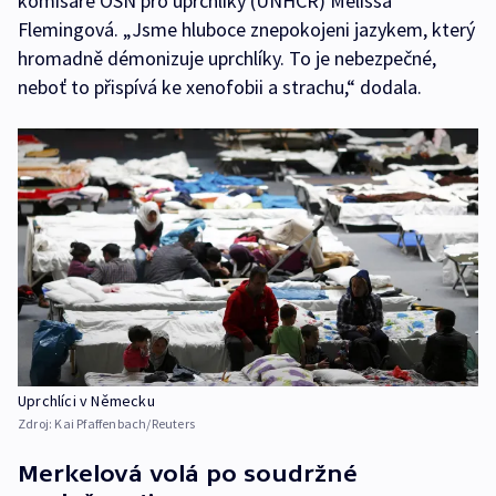
komisaře OSN pro uprchlíky (UNHCR) Melissa
Flemingová. „Jsme hluboce znepokojeni jazykem, který
hromadně démonizuje uprchlíky. To je nebezpečné,
neboť to přispívá ke xenofobii a strachu,“ dodala.
Uprchlíci v Německu
Zdroj:
Kai Pfaffenbach/Reuters
Merkelová volá po soudržné