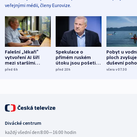
veřejnými médii, členy Eurovize.
Falešní „lékaři“
Spekulace o
Pobyt u vodn
vytvoření AI šíří
přímém ruském
ploch zvyšuje
mezi staršími
útoku jsou pošetilé,
duševní poho
Poláky nebezpečné
míní estonský
ukázala
před 6
h
před 20
h
včera v 07:30
zdravotní rady
bezpečnostní
mezinárodní 
expert
Divácké centrum
každý všední den:
8:00—16:00 hodin