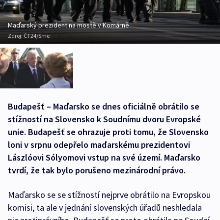
Maďarský prezident na mostě v Komárně
Zdroj:
ČT24/Sme
Budapešť – Maďarsko se dnes oficiálně obrátilo se
stížností na Slovensko k Soudnímu dvoru Evropské
unie. Budapešť se ohrazuje proti tomu, že Slovensko
loni v srpnu odepřelo maďarskému prezidentovi
Lászlóovi Sólyomovi vstup na své území. Maďarsko
tvrdí, že tak bylo porušeno mezinárodní právo.
Maďarsko se se stížností nejprve obrátilo na Evropskou
komisi, ta ale v jednání slovenských úřadů neshledala