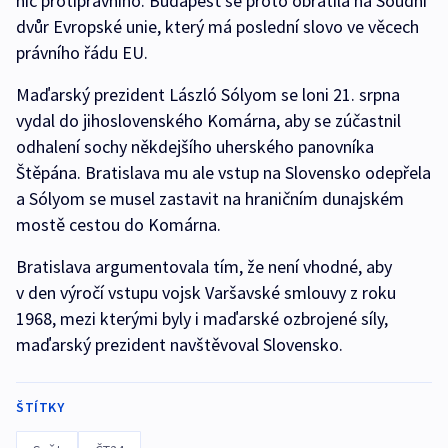
nic protiprávního. Budapešť se proto obrátila na Soudní
dvůr Evropské unie, který má poslední slovo ve věcech
právního řádu EU.
Maďarský prezident László Sólyom se loni 21. srpna
vydal do jihoslovenského Komárna, aby se zúčastnil
odhalení sochy někdejšího uherského panovníka
Štěpána. Bratislava mu ale vstup na Slovensko odepřela
a Sólyom se musel zastavit na hraničním dunajském
mostě cestou do Komárna.
Bratislava argumentovala tím, že není vhodné, aby
v den výročí vstupu vojsk Varšavské smlouvy z roku
1968, mezi kterými byly i maďarské ozbrojené síly,
maďarský prezident navštěvoval Slovensko.
ŠTÍTKY