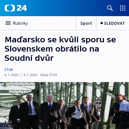
Sport
SLEDOVAT
Rubriky
Maďarsko se kvůli sporu se
Slovenskem obrátilo na
Soudní dvůr
ČT24
6. 7. 2010
6. 7. 2010
|
Zdroj:
ČT24