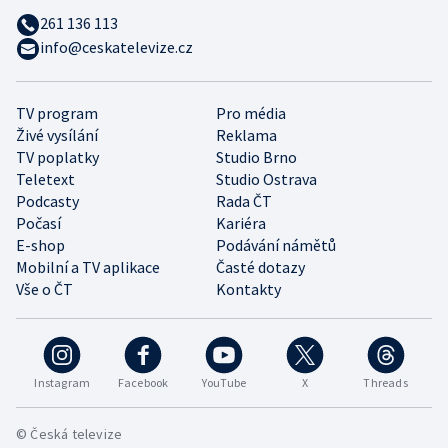
261 136 113
info@ceskatelevize.cz
TV program
Pro média
Živé vysílání
Reklama
TV poplatky
Studio Brno
Teletext
Studio Ostrava
Podcasty
Rada ČT
Počasí
Kariéra
E-shop
Podávání námětů
Mobilní a TV aplikace
Časté dotazy
Vše o ČT
Kontakty
Instagram
Facebook
YouTube
X
Threads
© Česká televize