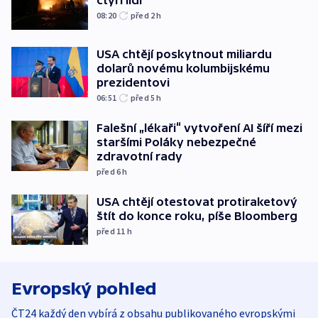
čtyři lidi
08:20
před 2
h
USA chtějí poskytnout miliardu
dolarů novému kolumbijskému
prezidentovi
06:51
před 5
h
Falešní „lékaři“ vytvoření AI šíří mezi
staršími Poláky nebezpečné
zdravotní rady
před 6
h
USA chtějí otestovat protiraketový
štít do konce roku, píše Bloomberg
před 11
h
Evropský pohled
ČT24 každý den vybírá z obsahu publikovaného evropskými