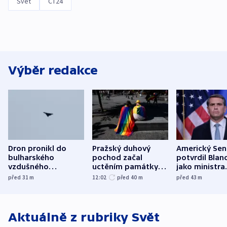
Svět
ČT24
Výběr redakce
Dron pronikl do
Pražský duhový
Americký Sen
bulharského
pochod začal
potvrdil Blan
vzdušného
uctěním památky
jako ministra
prostoru,
obětí berlínského
spravedlnost
před 31
m
12:02
před 40
m
před 43
m
explodoval kilometr
útoku
od plynovodu
Aktuálně z rubriky
Svět