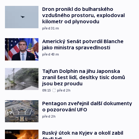
Dron pronikl do bulharského
vzdušného prostoru, explodoval
kilometr od plynovodu
před 31
m
Americký Senát potvrdil Blanche
jako ministra spravedlnosti
před 43
m
Tajfun Dolphin na jihu Japonska
zranil šest lidí, desítky tisíc domů
jsou bez proudu
09:15
před 2
h
Pentagon zveřejnil další dokumenty
o pozorování UFO
před 2
h
Ruský útok na Kyjev a okolí zabil