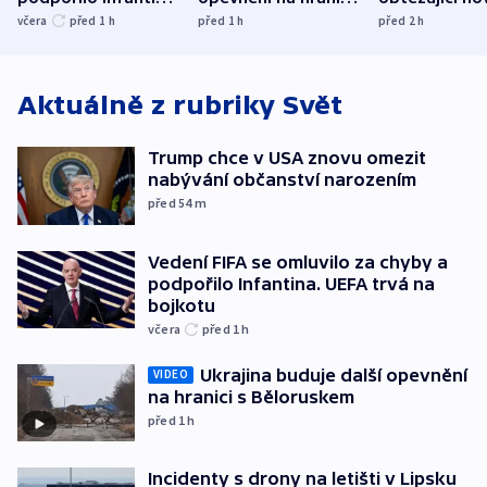
UEFA trvá na
s Běloruskem
zdržují záchr
včera
před 1
h
před 1
h
před 2
h
bojkotu
Aktuálně z rubriky
Svět
Trump chce v USA znovu omezit
nabývání občanství narozením
před 54
m
Vedení FIFA se omluvilo za chyby a
podpořilo Infantina. UEFA trvá na
bojkotu
včera
před 1
h
Ukrajina buduje další opevnění
VIDEO
na hranici s Běloruskem
před 1
h
Incidenty s drony na letišti v Lipsku