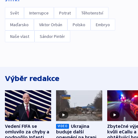
Svět
Interrupce
Potrat
Těhotenství
Maďarsko
Viktor Orbán
Polsko
Embryo
Naše vlast
Sándor Pintér
Výběr redakce
Vedení FIFA se
Ukrajina
Zbytečné výj
VIDEO
omluvilo za chyby a
buduje další
kvůli eCallu a
podpořilo Infantina.
opevnění na hranici
obtěžující ho