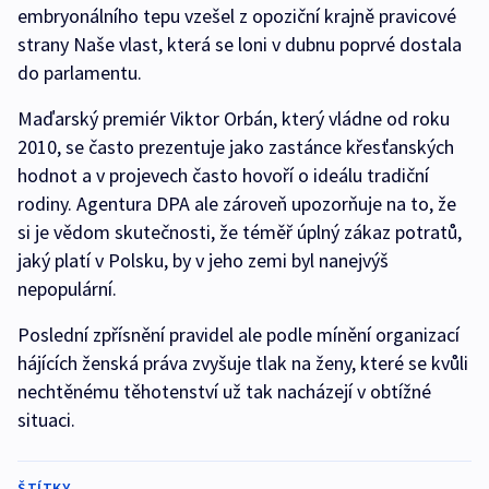
embryonálního tepu vzešel z opoziční krajně pravicové
strany Naše vlast, která se loni v dubnu poprvé dostala
do parlamentu.
Maďarský premiér Viktor Orbán, který vládne od roku
2010, se často prezentuje jako zastánce křesťanských
hodnot a v projevech často hovoří o ideálu tradiční
rodiny. Agentura DPA ale zároveň upozorňuje na to, že
si je vědom skutečnosti, že téměř úplný zákaz potratů,
jaký platí v Polsku, by v jeho zemi byl nanejvýš
nepopulární.
Poslední zpřísnění pravidel ale podle mínění organizací
hájících ženská práva zvyšuje tlak na ženy, které se kvůli
nechtěnému těhotenství už tak nacházejí v obtížné
situaci.
ŠTÍTKY