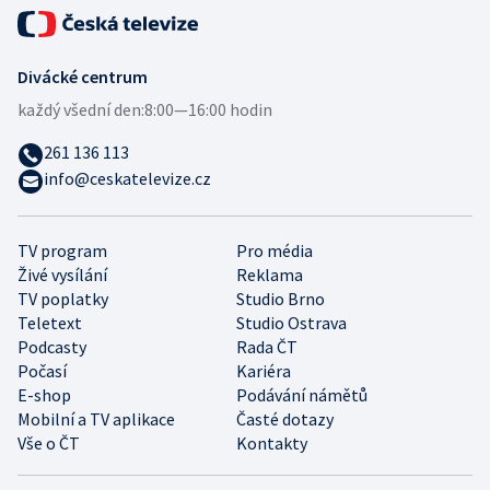
Divácké centrum
každý všední den:
8:00—16:00 hodin
261 136 113
info@ceskatelevize.cz
TV program
Pro média
Živé vysílání
Reklama
TV poplatky
Studio Brno
Teletext
Studio Ostrava
Podcasty
Rada ČT
Počasí
Kariéra
E-shop
Podávání námětů
Mobilní a TV aplikace
Časté dotazy
Vše o ČT
Kontakty