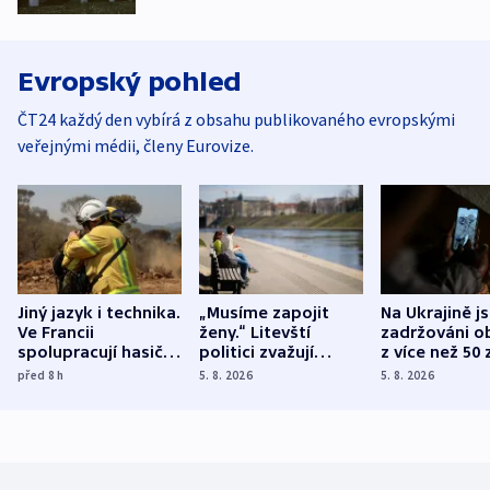
Evropský pohled
ČT24 každý den vybírá z obsahu publikovaného evropskými
veřejnými médii, členy Eurovize.
Jiný jazyk i technika.
„Musíme zapojit
Na Ukrajině j
Ve Francii
ženy.“ Litevští
zadržováni o
spolupracují hasiči z
politici zvažují
z více než 50 
různých zemí
dohodu o
Bojovali na s
před 8
h
5. 8. 2026
5. 8. 2026
demografii
Ruska