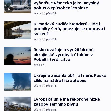
vyšetřuje Německo jako úmyslný
pokus o způsobení exploze
včera
před 3
h
Klimatický budíček Maďarů. Lidé i
podniky šetří, omezuje se doprava i
svícení
včera
před 3
h
Rusko uvažuje o využití dronů
ukrajinské výroby k útokům v
Pobaltí, tvrdí Litva
před 3
h
Ukrajina zasáhla obří rafinerii, Rusko
cílilo na nádraží či autobus
včera
před 7
h
Evropská unie má rekordně nízké
zásoby zemního plynu
včera
před 8
h