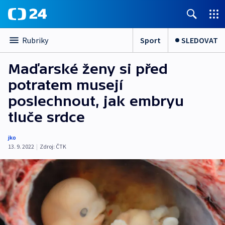
Sport
SLEDOVAT
Rubriky
Maďarské ženy si před
potratem musejí
poslechnout, jak embryu
tluče srdce
jko
13. 9. 2022
|
Zdroj:
ČTK